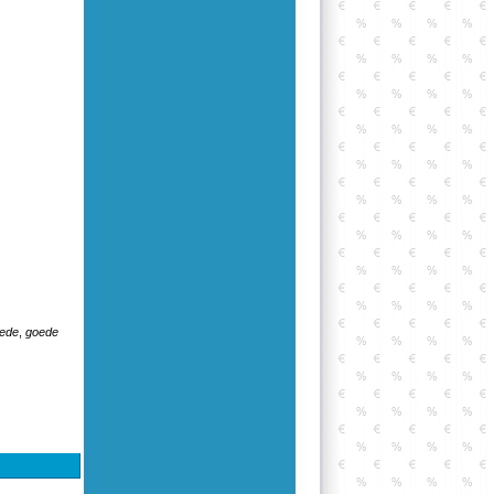
oede
,
goede