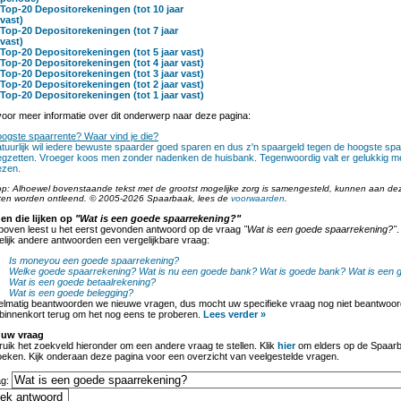
Top-20 Depositorekeningen (tot 10 jaar
vast)
Top-20 Depositorekeningen (tot 7 jaar
vast)
Top-20 Depositorekeningen (tot 5 jaar vast)
Top-20 Depositorekeningen (tot 4 jaar vast)
Top-20 Depositorekeningen (tot 3 jaar vast)
Top-20 Depositorekeningen (tot 2 jaar vast)
Top-20 Depositorekeningen (tot 1 jaar vast)
oor meer informatie over dit onderwerp naar deze pagina:
ogste spaarrente? Waar vind je die?
tuurlijk wil iedere bewuste spaarder goed sparen en dus z'n spaargeld tegen de hoogste spa
gzetten. Vroeger koos men zonder nadenken de huisbank. Tegenwoordig valt er gelukkig m
ezen.
op: Alhoewel bovenstaande tekst met de grootst mogelijke zorg is samengesteld, kunnen aan de
ten worden ontleend. © 2005-2026 Spaarbaak, lees de
voorwaarden
.
en die lijken op
"Wat is een goede spaarrekening?"
boven leest u het eerst gevonden antwoord op de vraag
"Wat is een goede spaarrekening?"
.
lijk andere antwoorden een vergelijkbare vraag:
Is moneyou een goede spaarrekening?
Welke goede spaarrekening?
Wat is nu een goede bank?
Wat is goede bank?
Wat is een 
Wat is een goede betaalrekening?
Wat is een goede belegging?
lmatig beantwoorden we nieuwe vragen, dus mocht uw specifieke vraag nog niet beantwoord
binnenkort terug om het nog eens te proberen.
Lees verder »
 uw vraag
uik het zoekveld hieronder om een andere vraag te stellen. Klik
hier
om elders op de Spaarb
oeken. Kijk onderaan deze pagina voor een overzicht van veelgestelde vragen.
ag: