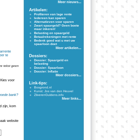
Meer nieuws...
Artikelen:
Profiteren van lage rente
Iedereen kan sparen
Alternatieven voor sparen
Zwart spaargeld? Geen boete
maar inkeren!
Belasting en spaargeld
Betaalrekeningen met rente
Bedenk goed wat u met uw
spaarloon doet
Meer artikelen...
arrente
eer te
Dossiers:
Dossier: Spaargeld en
belasting
ze tekst geen
Dossier: Spaarloon
Dossier: Inflatie
Meer dossiers...
 Kies voor
Link-tips:
Bosgrond.nl
Kunst: Jos van den Heuvel
goede bank?
ZilverenGuldens.info
Meer links...
 zijn, kom
aak website