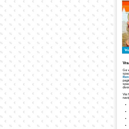
W
Vr
Ga v
spaa
Ren
pagi
spaa
dive
Via 
navi