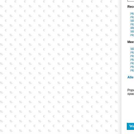
Rec
Ho
Ho
Wa
Ho
Mo
Wa
Ho
Mee
Wa
Ho
Ho
Ho
Ho
Ho
Ho
Alle
Popu
spaa
W