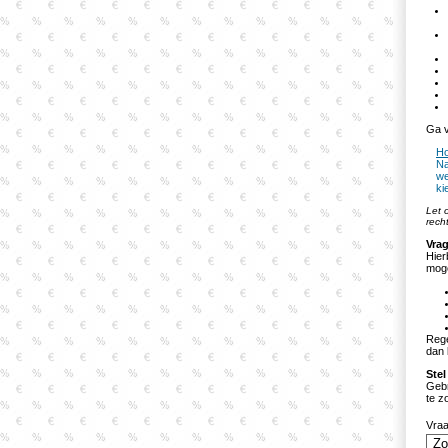
Ga v
Ho
Na
we
ki
Let 
rech
Vrag
Hier
moge
Rege
dan 
Stel
Gebr
te z
Vra