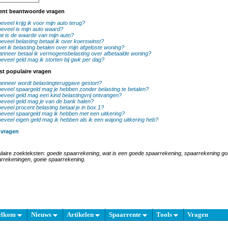
ent beantwoorde vragen
eveel krijg ik voor mijn auto terug?
eveel is mijn auto waard?
t is de waarde van mijn auto?
eveel belasting betaal ik over koerswinst?
et ik belasting betalen over mijn afgeloste woning?
nneer betaal ik vermogensbelasting over afbetaalde woning?
eveel geld mag ik storten bij gwk per dag?
st populaire vragen
nneer wordt belastingteruggave gestort?
eveel spaargeld mag je hebben zonder belasting te betalen?
eveel geld mag een kind belastingvrij ontvangen?
eveel geld mag je van de bank halen?
eveel procent belasting betaal je in box 1?
eveel spaargeld mag ik hebben met een uitkering?
eveel eigen geld mag ik hebben als ik een wajong uitkering heb?
 vragen
laire zoekteksten:
goede spaarrekening
,
wat is een goede spaarrekening
,
spaarrekening g
rrekeningen
,
goeie spaarrekening
.
elkom
Nieuws
Artikelen
Spaarrente
Tools
Vragen