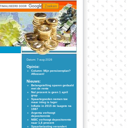
Datum: 7-aug-2026
Opinie:
Column: Mijn pensioenplan?
Aflossen!
Nieuws:
Belangstelling sparen gedaald
met de rente
Nul procent is geen 1 april
grap
Spaartegoeden nemen toe
maar inleg is lager
Inflatie in 2015 de laagste na
1987
Argenta verhoogt
depositorente
NIBC verhoogt depositorente
naar 1,6 procent
Spaarbelasting verandert