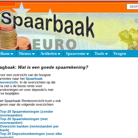
elkom
Nieuws
Artikelen
Spaarrente
Tools
Vragen
aagbaak:
Wat is een goede spaarrekening?
oor een overzicht van de hoogste
rrentes naar het
Spaarbaak
teoverzicht
. In de overzichten op die
na ziet u de beste rente voor
rrekeningen en voor deposito's met
rse looptijden.
het Spaarbaak Renteoverzicht kunt u ook
geren naar de volgende overzichten:
Top-20 Spaarrekeningen (zonder
voorwaarden)
Top-20 Spaarrekeningen (met
voorwaarden)
Overzicht banken (rentestanden per
bank)
Top-20 Depositorekeningen (voor elke
periode)