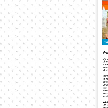
W
Vr
De e
binn
Waar
valu
slec
Inv
In h
betr
besl
van 
werd
euro
land
Waa
Op 1
euro