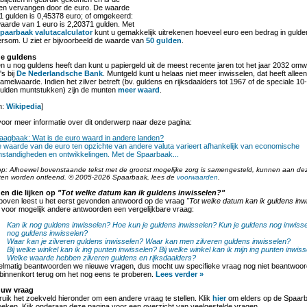
en vervangen door de euro. De waarde
1 gulden is 0,45378 euro; of omgekeerd:
aarde van 1 euro is 2,20371 gulden. Met
paarbaak valutacalculator
kunt u gemakkelijk uitrekenen hoeveel euro een bedrag in gulden
rsom. U ziet er bijvoorbeeld de waarde van
50 gulden
.
e guldens
en u nog guldens heeft dan kunt u papiergeld uit de meest recente jaren tot het jaar 2032 om
's bij
De Nederlandsche Bank
. Muntgeld kunt u helaas niet meer inwisselen, dat heeft allee
amelwaarde. Indien het zilver betreft (bv. guldens en rijksdaalders tot 1967 of de speciale 10
ulden muntstukken) zijn de munten
meer waard
.
n:
Wikipedia
]
oor meer informatie over dit onderwerp naar deze pagina:
aagbaak: Wat is de euro waard in andere landen?
 waarde van de euro ten opzichte van andere valuta varieert afhankelijk van economische
standigheden en ontwikkelingen. Met de Spaarbaak...
op: Alhoewel bovenstaande tekst met de grootst mogelijke zorg is samengesteld, kunnen aan de
ten worden ontleend. © 2005-2026 Spaarbaak, lees de
voorwaarden
.
en die lijken op
"Tot welke datum kan ik guldens inwisselen?"
boven leest u het eerst gevonden antwoord op de vraag
"Tot welke datum kan ik guldens inw
 voor mogelijk andere antwoorden een vergelijkbare vraag:
Kan ik nog guldens inwisselen?
Hoe kun je guldens inwisselen?
Kun je guldens nog inwiss
nog guldens inwisselen?
Waar kan je zilveren guldens inwisselen?
Waar kan men zilveren guldens inwisselen?
Bij welke winkel kan ik ing punten inwisselen?
Bij welke winkel kan ik mijn ing punten inwis
Welke waarde hebben zilveren guldens en rijksdaalders?
lmatig beantwoorden we nieuwe vragen, dus mocht uw specifieke vraag nog niet beantwoord
binnenkort terug om het nog eens te proberen.
Lees verder »
 uw vraag
uik het zoekveld hieronder om een andere vraag te stellen. Klik
hier
om elders op de Spaarb
oeken. Kijk onderaan deze pagina voor een overzicht van veelgestelde vragen.