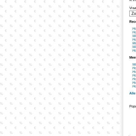
Vra
Rec
Ho
Ho
Wa
Ho
Mo
Wa
Ho
Mee
Wa
Ho
Ho
Ho
Ho
Ho
Ho
Alle
Popu