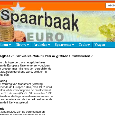
elkom
Nieuws
Artikelen
Spaarrente
Tools
Vragen
aagbaak:
Tot welke datum kan ik guldens inwisselen?
uro is ingevoerd om het geldverkeer
en de Europese Unie te vereenvoudigen.
 vroeger met minstens tien verschillende
tawaarden gerekend werd, geldt er nu
hts één.
oering
et Verdrag van Maastricht (Verdrag
effende de Europese Unie) van 1992 werd
oten tot de invoering van de munteenheid
de EU, de euro (€). Op 31 december 1998
en de onderlinge wisselkoersen tussen de
 en de valuta van de toen elf deelnemende
en definitief vastgelegd.
rde
 januari 2002 zijn de euromunten en
biljetten in gebruik gekomen en is de