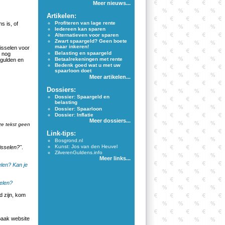
Meer nieuws...
Artikelen:
Profiteren van lage rente
s is, of
Iedereen kan sparen
Alternatieven voor sparen
Zwart spaargeld? Geen boete
maar inkeren!
wisselen voor
Belasting en spaargeld
n nog
Betaalrekeningen met rente
-gulden en
Bedenk goed wat u met uw
spaarloon doet
Meer artikelen...
Dossiers:
Dossier: Spaargeld en
belasting
Dossier: Spaarloon
Dossier: Inflatie
Meer dossiers...
ze tekst geen
Link-tips:
Bosgrond.nl
Kunst: Jos van den Heuvel
isselen?"
.
ZilverenGuldens.info
Meer links...
elen?
Kan je
selen?
 zijn, kom
aak website