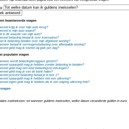
ag:
ent beantwoorde vragen
eveel krijg ik voor mijn auto terug?
eveel is mijn auto waard?
t is de waarde van mijn auto?
eveel belasting betaal ik over koerswinst?
et ik belasting betalen over mijn afgeloste woning?
nneer betaal ik vermogensbelasting over afbetaalde woning?
eveel geld mag ik storten bij gwk per dag?
st populaire vragen
nneer wordt belastingteruggave gestort?
eveel spaargeld mag je hebben zonder belasting te betalen?
eveel geld mag een kind belastingvrij ontvangen?
eveel geld mag je van de bank halen?
eveel procent belasting betaal je in box 1?
eveel spaargeld mag ik hebben met een uitkering?
eveel eigen geld mag ik hebben als ik een wajong uitkering heb?
 vragen
laire zoekteksten:
tot wanneer guldens inwisselen
,
welke datum veranderde gulden in euro
.