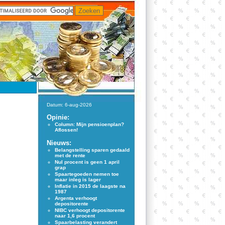
Datum: 6-aug-2026
Opinie:
Column: Mijn pensioenplan?
Aflossen!
Nieuws:
Belangstelling sparen gedaald
met de rente
Nul procent is geen 1 april
grap
Spaartegoeden nemen toe
maar inleg is lager
Inflatie in 2015 de laagste na
1987
Argenta verhoogt
depositorente
NIBC verhoogt depositorente
naar 1,6 procent
Spaarbelasting verandert