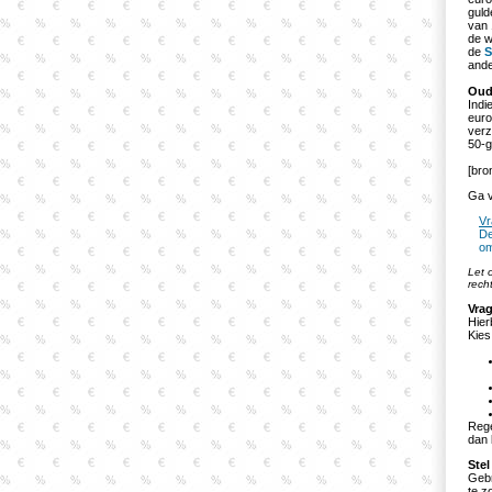
guld
van 
de w
de
S
ande
Oud
Indi
euro
verz
50-g
[bro
Ga v
Vr
De
om
Let 
rech
Vrag
Hier
Kies
Rege
dan 
Stel
Gebr
te z