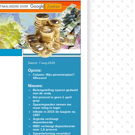
Datum: 7-aug-2026
Opinie:
Column: Mijn pensioenplan?
Aflossen!
Nieuws:
Belangstelling sparen gedaald
met de rente
Nul procent is geen 1 april
grap
Spaartegoeden nemen toe
maar inleg is lager
Inflatie in 2015 de laagste na
1987
Argenta verhoogt
depositorente
NIBC verhoogt depositorente
naar 1,6 procent
Spaarbelasting verandert