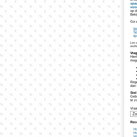
spa
voo
op d
Beki
Ga v
Ie
Sp
ti
Let 
rech
Vrag
Hier
moge
Rege
dan 
Stel
Gebr
te z
Vra
Rec
Ho
Ho
Wa