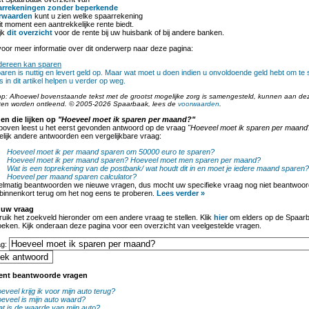
arrekeningen zonder beperkende
rwaarden
kunt u zien welke spaarrekening
it moment een aantrekkelijke rente biedt.
jk
dit overzicht
voor de rente bij uw huisbank of bij andere banken.
oor meer informatie over dit onderwerp naar deze pagina:
dereen kan sparen
aren is nuttig en levert geld op. Maar wat moet u doen indien u onvoldoende geld hebt om te
ps in dit artikel helpen u verder op weg.
op: Alhoewel bovenstaande tekst met de grootst mogelijke zorg is samengesteld, kunnen aan de
ten worden ontleend. © 2005-2026 Spaarbaak, lees de
voorwaarden
.
en die lijken op
"Hoeveel moet ik sparen per maand?"
boven leest u het eerst gevonden antwoord op de vraag
"Hoeveel moet ik sparen per maand
lijk andere antwoorden een vergelijkbare vraag:
Hoeveel moet ik per maand sparen om 50000 euro te sparen?
Hoeveel moet ik per maand sparen?
Hoeveel moet men sparen per maand?
Wat is een toprekening van de postbank/ wat houdt dit in en moet je iedere maand sparen?
Hoeveel per maand sparen calculator?
lmatig beantwoorden we nieuwe vragen, dus mocht uw specifieke vraag nog niet beantwoord
binnenkort terug om het nog eens te proberen.
Lees verder »
 uw vraag
uik het zoekveld hieronder om een andere vraag te stellen. Klik
hier
om elders op de Spaarb
oeken. Kijk onderaan deze pagina voor een overzicht van veelgestelde vragen.
ag:
ent beantwoorde vragen
eveel krijg ik voor mijn auto terug?
eveel is mijn auto waard?
t is de waarde van mijn auto?