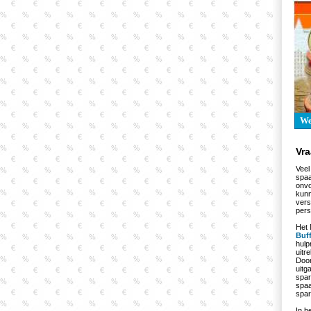
W
Vr
Veel
spaa
onvo
kunn
vers
pers
Het 
Buf
hulp
uitr
Door
uitg
spar
spaa
spar
In h