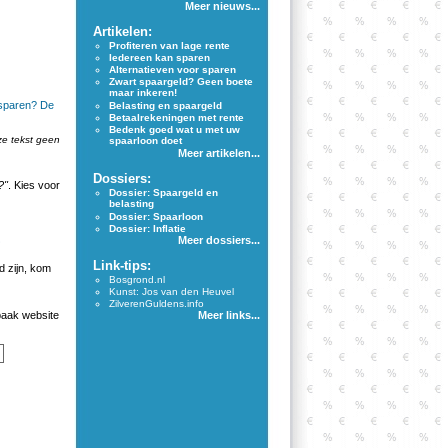
Meer nieuws...
Artikelen:
Profiteren van lage rente
Iedereen kan sparen
Alternatieven voor sparen
Zwart spaargeld? Geen boete
maar inkeren!
 sparen? De
Belasting en spaargeld
Betaalrekeningen met rente
Bedenk goed wat u met uw
ze tekst geen
spaarloon doet
Meer artikelen...
Dossiers:
?"
. Kies voor
Dossier: Spaargeld en
belasting
Dossier: Spaarloon
Dossier: Inflatie
Meer dossiers...
Link-tips:
 zijn, kom
Bosgrond.nl
Kunst: Jos van den Heuvel
ZilverenGuldens.info
aak website
Meer links...