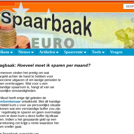
elkom
Nieuws
Artikelen
Spaarrente
Tools
Vragen
aagbaak:
Hoeveel moet ik sparen per maand?
 mensen vinden het prettig om wat
rgeld achter de hand te hebben voor
orziene uitgaven of om lastige perioden te
en overbruggen. Wat voor u een
tandige spaarsom is, hangt af van uw
oonlijke omstandigheden.
Nibud heeft enige tijd geleden de
ferberekenaar
ontwikkeld. Met dit handige
middel kunt u voor uw persoonlijke situatie
ekenen wat een verstandige buffer zou zijn.
 regelmatig te sparen en geen overmatige
aven te doen kunt u deze buffer bij elkaar
en. Indien u het gespaarde geld op een
rrekening zet krijgt u rente waardoor het
en sneller gaat.
et Spaarbaak overzicht van