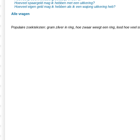
Hoeveel spaargeld mag ik hebben met een uitkering?
Hoeveel eigen geld mag ik hebben als ik een wajong uitkering heb?
Alle vragen
Populaire zoekteksten:
gram zilver in ring
,
hoe zwaar weegt een ring
,
lood hoe veel s