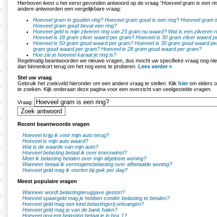
Hierboven leest u het eerst gevonden antwoord op de vraag
"Hoeveel gram is een ri
andere antwoorden een vergelijkbare vraag:
Hoeveel gram in gouden ring?
Hoeveel gram goud is een ring?
Hoeveel gram i
Hoeveel gram goud bevat een ring?
Hoeveel geld is mijn zilveren ring van 23 gram nu waard?
Wat is een zilveren 
Hoeveel is 18 gram zilver waard per gram?
Hoeveel is 30 gram zilver waard 
Hoeveel is 50 gram goud waard per gram?
Hoeveel is 30 gram goud waard pe
gram goud waard per gram?
Hoeveel is 28 gram goud waard per gram?
Hoe zie je hoeveel karaat je ring is?
Regelmatig beantwoorden we nieuwe vragen, dus mocht uw specifieke vraag nog nie
dan binnenkort terug om het nog eens te proberen.
Lees verder »
Stel uw vraag
Gebruik het zoekveld hieronder om een andere vraag te stellen. Klik
hier
om elders o
te zoeken. Kijk onderaan deze pagina voor een overzicht van veelgestelde vragen.
Vraag:
Recent beantwoorde vragen
Hoeveel krijg ik voor mijn auto terug?
Hoeveel is mijn auto waard?
Wat is de waarde van mijn auto?
Hoeveel belasting betaal ik over koerswinst?
Moet ik belasting betalen over mijn afgeloste woning?
Wanneer betaal ik vermogensbelasting over afbetaalde woning?
Hoeveel geld mag ik storten bij gwk per dag?
Meest populaire vragen
Wanneer wordt belastingteruggave gestort?
Hoeveel spaargeld mag je hebben zonder belasting te betalen?
Hoeveel geld mag een kind belastingvrij ontvangen?
Hoeveel geld mag je van de bank halen?
Hoeveel procent belasting betaal je in box 1?