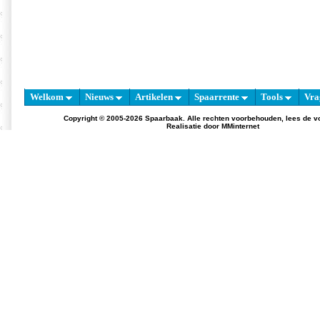
Welkom
Nieuws
Artikelen
Spaarrente
Tools
Vra
Copyright © 2005-2026 Spaarbaak. Alle rechten voorbehouden, lees de
v
Realisatie door
MMinternet