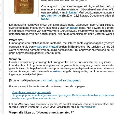
meer dan wanneer het niet verguld is.
Omdat goud zo zacht en krasgevoelig is, wordt het vaak h
met andere metalen te mengen, bijvoorbeeld met zilver of k
een zuiverheid van
24 karaat
. Veel voorkomende munten al
gouden tientje
zijn 22 en 21,6 karaat. Gouden sieraden z
karaat
.
De afbeelding hierboven is van een klein plaatje goud, uitgegeven door Credit Suisse.
overeenkomend met 99,99%, dus zeer zuiver
24 karaat
goud. Het gewicht is 1 gra
is het plaatje voorzien van het waarmerk
CHI Essayeur Fondeur
van de raffinaderij di
gefabriceerd en van een serienummer. Klik op de afbeelding om deze vergroot weer 
Waardevol
Omdat goud een relatief schaars metaal is, met interessante eigenschappen (roestvrij
eeuwenlang als een
waardevol metaal
gezien. In Egyptische hi�rogliefen van de 2
wordt al melding gemaakt van goud als betaalmiddel. Tot ongeveer halverwege de 2
goud nog veelvuldig gebruikt voor munten.
Sieraden
Gouden sieraden zijn vanwege het draagcomfort en de prijs meestal niet erg zwaar.
kan slechts enkele grammen wegen en een grotere herenring weegt vaak ook minde
gewicht exact te bepalen kunt u een precisie-weegschaal gebruiken, of even aan een 
sieraad te wegen. Wilt u weten hoe
zuiver
het gebruikte goud is, dan kunt u met een 
ingeslagen merkje bekijken.
[Bronnen: Wikipedia over
dichtheid
,
goud
en
bladgoud
]
Ga voor meer informatie over dit onderwerp naar deze pagina:
Vraagbaak: Wat is goud waard?
De goudprijs is de laatste jaren enorm gestegen. De huis-aan-huis-bladen staan vo
juweliers en goudhandelaren die uw...
Let op: Alhoewel bovenstaande tekst met de grootst mogelijke zorg is samengesteld, k
rechten worden ontleend. © 2005-2026 Spaarbaak, lees de
voorwaarden
.
Vragen die lijken op
"Hoeveel gram is een ring?"