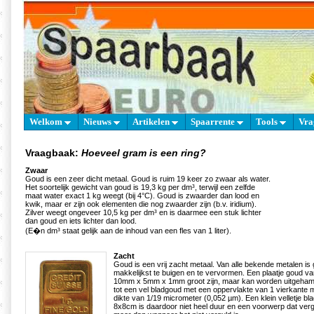
Welkom
Nieuws
Artikelen
Spaarrente
Tools
Vra
Vraagbaak:
Hoeveel gram is een ring?
Zwaar
Goud is een zeer dicht metaal. Goud is ruim 19 keer zo zwaar als water.
Het soortelijk gewicht van goud is 19,3 kg per dm³, terwijl een zelfde
maat water exact 1 kg weegt (bij 4°C). Goud is zwaarder dan lood en
kwik, maar er zijn ook elementen die nog zwaarder zijn (b.v. iridium).
Zilver weegt ongeveer 10,5 kg per dm³ en is daarmee een stuk lichter
dan goud en iets lichter dan lood.
(E�n dm³ staat gelijk aan de inhoud van een fles van 1 liter).
Zacht
Goud is een vrij zacht metaal. Van alle bekende metalen is 
makkelijkst te buigen en te vervormen. Een plaatje goud 
10mm x 5mm x 1mm groot zijn, maar kan worden uitgehame
tot een vel bladgoud met een oppervlakte van 1 vierkante m
dikte van 1/19 micrometer (0,052 µm). Een klein velletje bl
8x8cm is daardoor niet heel duur en een voorwerp dat vergul