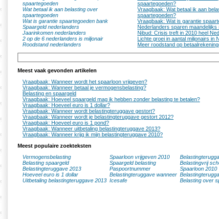
spaartegoeden
spaartegoeden?
Wat betaal ik aan belasting over
Vraagbaak: Wat betaal ik aan bela
spaartegoeden
spaartegoeden?
Wat is garantie spaartegoeden bank
Vraagbaak: Wat is garantie spaar
Spaargeld nederlanders
Nederlanders sparen maandelijks 
Jaarinkomen nederlanders
Nibud: Crisis treft in 2010 heel N
2 op de 6 nederlanders is miljonair
Lichte groei in aantal miljonairs in
Roodstand nederlanders
Meer roodstand op betaalrekenin
Meest vaak gevonden artikelen
Vraagbaak: Wanneer wordt het spaarloon vrijgeven?
Vraagbaak: Wanneer betaal je vermogensbelasting?
Belasting en spaargeld
Vraagbaak: Hoeveel spaargeld mag ik hebben zonder belasting te betalen?
Vraagbaak: Hoeveel euro is 1 dollar?
Vraagbaak: Wanneer wordt belastingteruggave gestort?
Vraagbaak: Wanneer wordt je belastingteruggave gestort 2012?
Vraagbaak: Hoeveel euro is 1 pond?
Vraagbaak: Wanneer uitbetaling belastingteruggave 2013?
Vraagbaak: Wanneer krijg ik mijn belastingteruggave 2010?
Meest populaire zoekteksten
Vermogensbelasting
Spaarloon vrijgeven 2010
Belastingterugg
Belasting spaargeld
Spaargeld belasting
Belastingvrij sc
Belastingteruggave 2013
Paspoortnummer
Spaarloon 2010
Hoeveel euro is 1 dollar
Belastingteruggave wanneer
Belastingterugg
Uitbetaling belastingteruggave 2013
Icesafe
Belasting over s