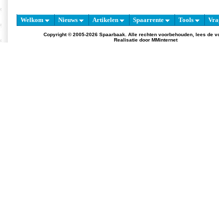
Welkom
Nieuws
Artikelen
Spaarrente
Tools
Vra
Copyright © 2005-2026 Spaarbaak. Alle rechten voorbehouden, lees de
v
Realisatie door
MMinternet