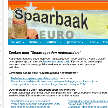
Welkom
Nieuws
Artikelen
Spaarrente
Tools
Vra
Zoeken naar
"Spaartegoeden nederlanders"
Het onderstaande is gevonden voor
"Spaartegoeden nederlanders"
. Heeft u vragen
over sparen, ga dan naar de
Spaarbaak vraagbaak
. Kijk verder op deze pagina
voor een overzicht van populaire zoekteksten en de meest vaak gevonden
artikelen.
Gevonden pagina voor
"Spaartegoeden nederlanders"
Nederlanders sparen meer tijdens crisis
(29-sep-2010)
Ondanks achterblijvende inkomsten en lagere beleggingsresultaten zijn de
spaartegoeden van Nederlanders toegenomen in crisisjaar 2009.
Overige pagina's voor
"Spaartegoeden nederlanders"
Onderstaande lijst geeft meer gevonden pagina's voor
"Spaartegoeden nederlanders
zoekwoorden. Klik in de rechterkolom om het artikel te lezen.
Spaartegoeden van nederlanders
Nederlander spaarde fors minder 
Verlies spaartegoeden nederlanders 2009
Nieuws over sparen
Hoe hoog is de staatsgarantie op
Vraagbaak: Hoe hoog is de staats