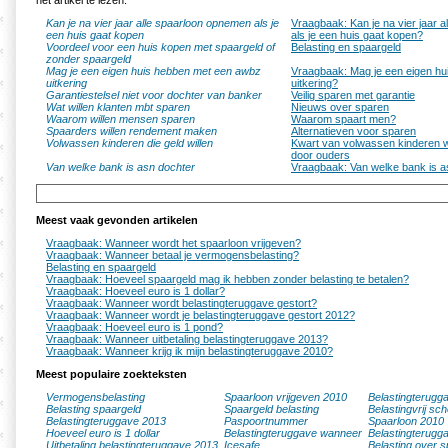
het artikel te lezen.
Kan je na vier jaar alle spaarloon opnemen als je
Vraagbaak: Kan je na vier jaar 
een huis gaat kopen
als je een huis gaat kopen?
Voordeel voor een huis kopen met spaargeld of
Belasting en spaargeld
zonder spaargeld
Mag je een eigen huis hebben met een awbz
Vraagbaak: Mag je een eigen h
uitkering
uitkering?
Garantiestelsel niet voor dochter van banker
Veilig sparen met garantie
Wat willen klanten mbt sparen
Nieuws over sparen
Waarom willen mensen sparen
Waarom spaart men?
Spaarders willen rendement maken
Alternatieven voor sparen
Volwassen kinderen die geld willen
Kwart van volwassen kinderen w
door ouders
Van welke bank is asn dochter
Vraagbaak: Van welke bank is a
Meest vaak gevonden artikelen
Vraagbaak: Wanneer wordt het spaarloon vrijgeven?
Vraagbaak: Wanneer betaal je vermogensbelasting?
Belasting en spaargeld
Vraagbaak: Hoeveel spaargeld mag ik hebben zonder belasting te betalen?
Vraagbaak: Hoeveel euro is 1 dollar?
Vraagbaak: Wanneer wordt belastingteruggave gestort?
Vraagbaak: Wanneer wordt je belastingteruggave gestort 2012?
Vraagbaak: Hoeveel euro is 1 pond?
Vraagbaak: Wanneer uitbetaling belastingteruggave 2013?
Vraagbaak: Wanneer krijg ik mijn belastingteruggave 2010?
Meest populaire zoekteksten
Vermogensbelasting
Spaarloon vrijgeven 2010
Belastingterugg
Belasting spaargeld
Spaargeld belasting
Belastingvrij sc
Belastingteruggave 2013
Paspoortnummer
Spaarloon 2010
Hoeveel euro is 1 dollar
Belastingteruggave wanneer
Belastingterugg
Uitbetaling belastingteruggave 2013
Icesafe
Belasting over s