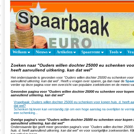
Welkom
Nieuws
Artikelen
Spaarrente
Tools
Vra
Zoeken naar
"Ouders willen dochter 25000 eu schenken voo
heeft aanvullend uitkering. kan dat wel"
Het onderstaande is gevonden voor
"Ouders willen dochter 25000 eu schenken voor 
aanvullend uitkering. kan dat wel"
. Heeft u vragen over sparen, ga dan naar de
Spaa
verder op deze pagina voor een overzicht van populaire zoekteksten en de meest va
Gevonden pagina voor
"Ouders willen dochter 25000 eu schenken voor kopen 
aanvullend uitkering. kan dat wel"
Vraagbaak: Ouders willen dochter 25000 eu schenken voor kopen huis. d. heeft aan
dat wel?
Schenken bij leven kan verstandig zijn om een hoge aanslag na overlijden te vermij
een schenking...
Overige pagina's voor
"Ouders willen dochter 25000 eu schenken voor kopen h
aanvullend uitkering. kan dat wel"
Onderstaande lijst geeft meer gevonden pagina's voor
"Ouders willen dochter 25000
huis. d. heeft aanvullend uitkering. kan dat wel"
en voor soortgelijke zoekwoorden. Kli