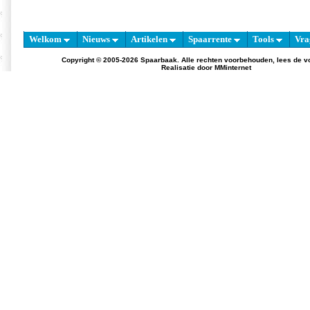
Welkom
Nieuws
Artikelen
Spaarrente
Tools
Vra
Copyright © 2005-2026 Spaarbaak. Alle rechten voorbehouden, lees de
v
Realisatie door
MMinternet