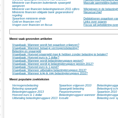
Ministerie van financien buitenlands spaargeld
Massale aanmelding buite
aangeven
Ministerie van financien belastingtarieven 2011 cijfers
Wijzigingen in de belastingh
Ministerie financien obligatie bank gegarandeerd
Nieuwsarchief
regeling
Spaarloon ministerie einde
Deblokkeren spaarloon va
Geld en financien rnn7
Links over sparen
Vragen over financien en fiscus
Fiscus wil opheldering ove
Meest vaak gevonden artikelen
Vraagbaak: Wanneer wordt het spaarloon vrijgeven?
Vraagbaak: Wanneer betaal je vermogensbelasting?
Belasting en spaargeld
Vraagbaak: Hoeveel spaargeld mag ik hebben zonder belasting te betalen?
Vraagbaak: Hoeveel euro is 1 dollar?
Vraagbaak: Wanneer wordt belastingteruggave gestort?
Vraagbaak: Wanneer wordt je belastingteruggave gestort 2012?
Vraagbaak: Hoeveel euro is 1 pond?
Vraagbaak: Wanneer uitbetaling belastingteruggave 2013?
Vraagbaak: Wanneer krijg ik mijn belastingteruggave 2010?
Meest populaire zoekteksten
Vermogensbelasting
Spaarloon vrijgeven 2010
Belastingterugg
Belasting spaargeld
Spaargeld belasting
Belastingvrij sc
Belastingteruggave 2013
Paspoortnummer
Spaarloon 2010
Hoeveel euro is 1 dollar
Belastingteruggave wanneer
Belastingterugg
Uitbetaling belastingteruggave 2013
Icesafe
Belasting over s