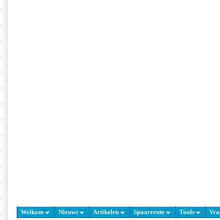
Welkom
Nieuws
Artikelen
Spaarrente
Tools
Vra