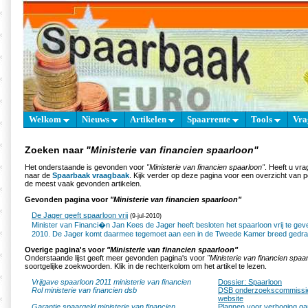
Welkom
Nieuws
Artikelen
Spaarrente
Tools
Vra
Zoeken naar
"Ministerie van financien spaarloon"
Het onderstaande is gevonden voor
"Ministerie van financien spaarloon"
. Heeft u vr
naar de
Spaarbaak vraagbaak
. Kijk verder op deze pagina voor een overzicht van 
de meest vaak gevonden artikelen.
Gevonden pagina voor
"Ministerie van financien spaarloon"
De Jager geeft spaarloon vrij
(9-jul-2010)
Minister van Financi�n Jan Kees de Jager heeft besloten het spaarloon vrij te ge
2010. De Jager komt daarmee tegemoet aan een in de Tweede Kamer breed gedr
Overige pagina's voor
"Ministerie van financien spaarloon"
Onderstaande lijst geeft meer gevonden pagina's voor
"Ministerie van financien spaa
soortgelijke zoekwoorden. Klik in de rechterkolom om het artikel te lezen.
Vrijgave spaarloon 2011 ministerie van financien
Dossier: Spaarloon
Rol ministerie van financien dsb
DSB onderzoekscommissie 
website
Garantie spaargeld ministerie van financien
Plannen voor verhoging ga