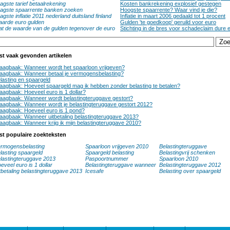
agste tarief betaalrekening
Kosten bankrekening explosief gestegen
agste spaarrente banken zoeken
Hoogste spaarrente? Waar vind je die?
agste inflatie 2011 nederland duitsland finland
Inflatie in maart 2006 gedaald tot 1 procent
arde euro gulden
Gulden 'te goedkoop' geruild voor euro
t de waarde van de gulden tegenover de euro
Stichting in de bres voor schadeclaim dure 
st vaak gevonden artikelen
aagbaak: Wanneer wordt het spaarloon vrijgeven?
aagbaak: Wanneer betaal je vermogensbelasting?
lasting en spaargeld
aagbaak: Hoeveel spaargeld mag ik hebben zonder belasting te betalen?
aagbaak: Hoeveel euro is 1 dollar?
aagbaak: Wanneer wordt belastingteruggave gestort?
aagbaak: Wanneer wordt je belastingteruggave gestort 2012?
aagbaak: Hoeveel euro is 1 pond?
aagbaak: Wanneer uitbetaling belastingteruggave 2013?
aagbaak: Wanneer krijg ik mijn belastingteruggave 2010?
st populaire zoekteksten
rmogensbelasting
Spaarloon vrijgeven 2010
Belastingteruggave
lasting spaargeld
Spaargeld belasting
Belastingvrij schenken
lastingteruggave 2013
Paspoortnummer
Spaarloon 2010
eveel euro is 1 dollar
Belastingteruggave wanneer
Belastingteruggave 2012
tbetaling belastingteruggave 2013
Icesafe
Belasting over spaargeld