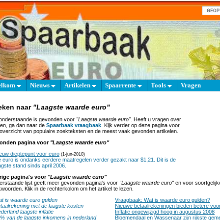
elkom
Nieuws
Artikelen
Spaarrente
Tools
Vragen
eken naar
"Laagste waarde euro"
onderstaande is gevonden voor
"Laagste waarde euro"
. Heeft u vragen over
en, ga dan naar de
Spaarbaak vraagbaak
. Kijk verder op deze pagina voor
overzicht van populaire zoekteksten en de meest vaak gevonden artikelen.
onden pagina voor
"Laagste waarde euro"
euw dieptepunt voor euro
(1-jun-2010)
 euro is ondanks eerdere maatregelen verder gezakt naar $1,21. Dit is de
agste stand sinds april 2006.
rige pagina's voor
"Laagste waarde euro"
rstaande lijst geeft meer gevonden pagina's voor
"Laagste waarde euro"
en voor soortgelijk
woorden. Klik in de rechterkolom om het artikel te lezen.
t is waarde euro gulden
Vraagbaak: Wat is waarde euro gulden?
taalrekening met de laagste kosten
Nieuwe betaalrekeningen bieden betere vo
derland laagste inflatie
Inflatie ongewijzigd hoog in augustus 2008
% van de laagste inkomens in nederland
Bloemendaal en Wassenaar zijn rijkste gem