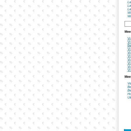
La
La
La
Wa
Wa
Mee
Vr
Vr
Be
Vr
Vr
Vr
Vr
Vr
Vr
Vr
Mee
Ve
Be
Be
Ho
Ui