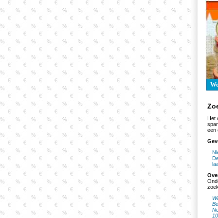
W
Zo
Het 
spar
een 
Gev
Ni
De
la
Ove
Onde
zoek
Wa
Be
Ne
10