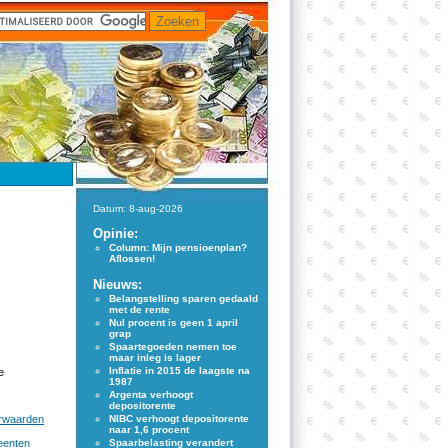
Datum: 8-aug-2026
Opinie:
Column: Mijn pensioenplan?
Aflossen!
Nieuws:
Belangstelling sparen gedaald
met de rente
Nul procent is geen 1 april
grap
Spaartegoeden nemen toe
maar inleg is lager
Inflatie in 2015 de laagste na
e
1987
Argenta verhoogt
depositorente
orwaarden
NIBC verhoogt depositorente
naar 1,6 procent
eenten
Spaarbelasting verandert