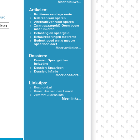
Meer nieuws...
Artikelen:
Profiteren van lage rente
euro
Iedereen kan sparen
Alternatieven voor sparen
Zwart spaargeld? Geen boete
maar inkeren!
Belasting en spaargeld
Betaalrekeningen met rente
Bedenk goed wat u met uw
spaarloon doet
Meer artikelen...
Dossiers:
Dossier: Spaargeld en
belasting
Dossier: Spaarloon
Dossier: Inflatie
Meer dossiers...
Link-tips:
Bosgrond.nl
Kunst: Jos van den Heuvel
ZilverenGuldens.info
Meer links...