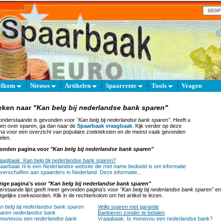
elkom
Nieuws
Artikelen
Spaarrente
Tools
Vragen
eken naar
"Kan belg bij nederlandse bank sparen"
onderstaande is gevonden voor
"Kan belg bij nederlandse bank sparen"
. Heeft u
en over sparen, ga dan naar de
Spaarbaak vraagbaak
. Kijk verder op deze
na voor een overzicht van populaire zoekteksten en de meest vaak gevonden
elen.
onden pagina voor
"Kan belg bij nederlandse bank sparen"
aagbaak: Kan belg bij nederlandse bank sparen?
aarbaak.nl is een Nederlandse website die met name bedoeld is om informatie
 verschaffen aan spaarders in Nederland. Deze informatie...
rige pagina's voor
"Kan belg bij nederlandse bank sparen"
rstaande lijst geeft meer gevonden pagina's voor
"Kan belg bij nederlandse bank sparen"
en
tgelijke zoekwoorden. Klik in de rechterkolom om het artikel te lezen.
n belg bij nederlandse bank sparen
Veilig sparen met garantie
aren nederlandse bank
Bankieren zonder te betalen
 moneyou een nederlandse bank
Vraagbaak: Is moneyou een nederlandse bank?