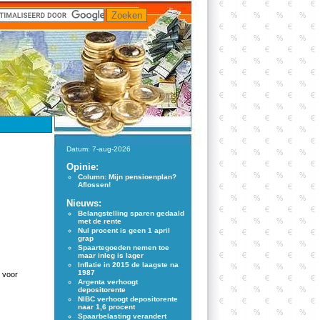
Datum: 7-aug-2026
Opinie:
Column: Mijn pensioenplan?
Aflossen!
Nieuws:
Belangstelling sparen gedaald
met de rente
Nul procent is geen 1 april
grap
Spaartegoeden nemen toe
maar inleg is lager
Inflatie in 2015 de laagste na
1987
 voor
Argenta verhoogt
depositorente
NIBC verhoogt depositorente
naar 1,6 procent
Spaarbelasting verandert