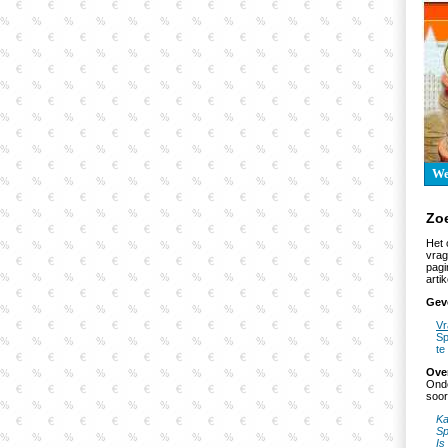
W
Zo
Het 
vrag
pagi
artik
Gev
Vr
Sp
te
Ove
Onde
soor
Ka
Sp
Is