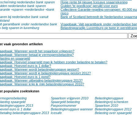
scherming nederlandse bank sparen
Hoge rente bij nieuwe Icesave spaarrekening
lden nederlandse bank sparen
Gulden 'te goedkoop' geruild voor euro
arantie +sparen +nederlandse +bank
Collectieve Garantie-regeling vervangen: 40.000 eu
risico
aren bij nederlandse bank vanuit
Bank of Scotland betreedt de Nederlandse spaarma
itsland
lt garantibank onder nederlandse bank
Vraagbaak: Valt garantibank onder nederlandse ba
s belg sparen in luxemburg
Belastingparadijs Luxemburg op twee in wereldrangli
st vaak gevonden artikelen
aagbaak: Wanneer wordt het spaarloon vrijgeven?
aagbaak: Wanneer betaal je vermogensbelasting?
lasting en spaargeld
aagbaak: Hoeveel spaargeld mag ik hebben zonder belasting te betalen?
aagbaak: Hoeveel euro is 1 dollar?
aagbaak: Wanneer wordt belastingteruggave gestort?
aagbaak: Wanneer wordt je belastingteruggave gestort 2012?
aagbaak: Hoeveel euro is 1 pond?
aagbaak: Wanneer uitbetaling belastingteruggave 2013?
aagbaak: Wanneer krijg ik mijn belastingteruggave 2010?
st populaire zoekteksten
rmogensbelasting
Spaarloon vrijgeven 2010
Belastingteruggave
lasting spaargeld
Spaargeld belasting
Belastingvrij schenken
lastingteruggave 2013
Paspoortnummer
Spaarloon 2010
eveel euro is 1 dollar
Belastingteruggave wanneer
Belastingteruggave 2012
tbetaling belastingteruggave 2013
Icesafe
Belasting over spaargeld