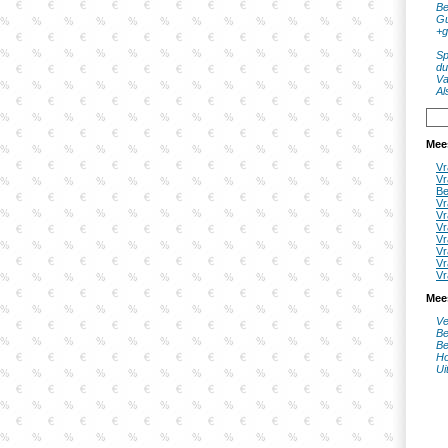
Be
Gu
+g
Sp
du
Va
Al
Mee
Vr
Vr
Be
Vr
Vr
Vr
Vr
Vr
Vr
Vr
Mee
Ve
Be
Be
Ho
Ui