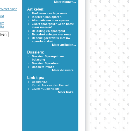
Meer nieuws...
Artikelen:
ro met eigen
Profiteren van lage rente
rkt
Iedereen kan sparen
Alternatieven voor sparen
nk?
Zwart spaargeld? Geen boete
jst
maar inkeren!
Belasting en spaargeld
Betaalrekeningen met rente
Bedenk goed wat u met uw
spaarloon doet
Meer artikelen...
Dossiers:
Dossier: Spaargeld en
belasting
Dossier: Spaarloon
Dossier: Inflatie
Meer dossiers...
Link-tips:
Bosgrond.nl
Kunst: Jos van den Heuvel
ZilverenGuldens.info
Meer links...