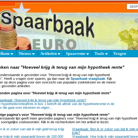
elkom
Nieuws
Artikelen
Spaarrente
Tools
Vragen
eken naar
"Hoeveel krijg ik terug van mijn hypotheek rente"
onderstaande is gevonden voor
"Hoeveel krijg ik terug van mijn hypotheek
e"
. Heeft u vragen over sparen, ga dan naar de
Spaarbaak vraagbaak
. Kijk
er op deze pagina voor een overzicht van populaire zoekteksten en de meest
 gevonden artikelen.
onden pagina voor
"Hoeveel krijg ik terug van mijn hypotheek rente"
aagbaak: Hoeveel krijg ik terug van mijn hypotheek rente?
 hypotheekrenteaftrek in box 1 betreft de aftrek van de hypotheekrente in de
x die gaat over inkomen en eigen...
rige pagina's voor
"Hoeveel krijg ik terug van mijn hypotheek rente"
rstaande lijst geeft meer gevonden pagina's voor
"Hoeveel krijg ik terug van mijn hypotheek
 soortgelijke zoekwoorden. Klik in de rechterkolom om het artikel te lezen.
n ik er zeker van dat ik mijn geld terug krijg
Vraagbaak: Ben ik er zeker van dat ik mijn g
krijg?
e krijg ik mijn spaargeld boven de 100.000
Vraagbaak: Hoe krijg ik mijn spaargeld bov