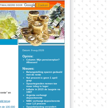
Datum: 9-aug-2026
Opinie:
Column: Mijn pensioenplan?
Aflossen!
Nieuws:
Belangstelling sparen gedaald
met de rente
Nul procent is geen 1 april
grap
Spaartegoeden nemen toe
maar inleg is lager
Inflatie in 2015 de laagste na
1987
 rente"
en
Argenta verhoogt
depositorente
eld terug
NIBC verhoogt depositorente
naar 1,6 procent
en de 100.000
Spaarbelasting verandert