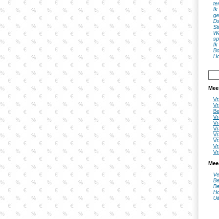
te
Ik
ge
Ds
St
Wa
sp
Ik
Bo
Ho
Mee
Vr
Vr
Be
Vr
Vr
Vr
Vr
Vr
Vr
Vr
Mee
Ve
Be
Be
Ho
Ui