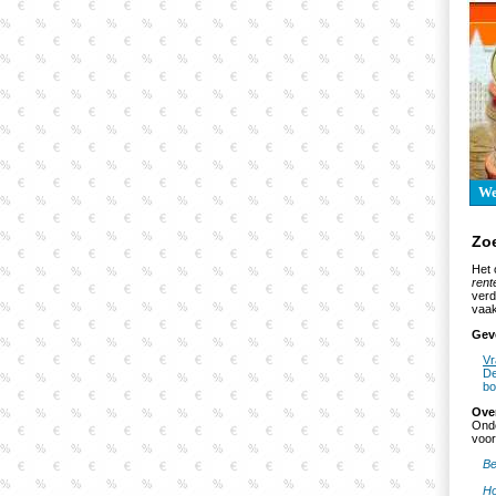
W
Zo
Het 
rent
verd
vaak
Gev
Vr
De
bo
Ove
Onde
voor
Be
Ho