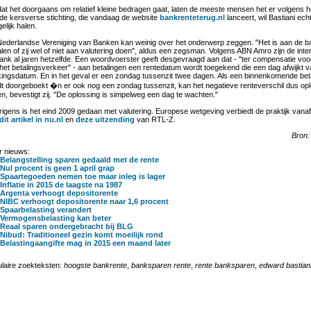
t het doorgaans om relatief kleine bedragen gaat, laten de meeste mensen het er volgens hem
de kersverse stichting, die vandaag de website
bankrenteterug.nl
lanceert, wil Bastiani echt
gelijk halen.
ederlandse Vereniging van Banken kan weinig over het onderwerp zeggen. "Het is aan de 
len of zij wel of niet aan valutering doen", aldus een zegsman. Volgens ABN Amro zijn de inter
ank al jaren hetzelfde. Een woordvoerster geeft desgevraagd aan dat - "ter compensatie voo
het betalingsverkeer" - aan betalingen een rentedatum wordt toegekend die een dag afwijkt 
ingsdatum. En in het geval er een zondag tussenzit twee dagen. Als een binnenkomende bet
t doorgeboekt �n er ook nog een zondag tussenzit, kan het negatieve renteverschil dus oplo
n, bevestigt zij. "De oplossing is simpelweg een dag te wachten."
igens is het eind 2009 gedaan met valutering. Europese wetgeving verbiedt de praktijk vanaf d
dit artikel in nu.nl
en
deze uitzending
van RTL-Z.
Bron
 nieuws:
Belangstelling sparen gedaald met de rente
Nul procent is geen 1 april grap
Spaartegoeden nemen toe maar inleg is lager
Inflatie in 2015 de laagste na 1987
Argenta verhoogt depositorente
NIBC verhoogt depositorente naar 1,6 procent
Spaarbelasting verandert
Vermogensbelasting kan beter
Reaal sparen ondergebracht bij BLG
Nibud: Traditioneel gezin komt moeilijk rond
Belastingaangifte mag in 2015 een maand later
laire zoekteksten:
hoogste bankrente
,
banksparen rente
,
rente banksparen
,
edward bastian