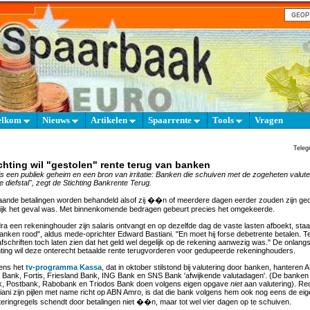
elkom
Nieuws
Artikelen
Spaarrente
Tools
Vragen
Teleg
chting wil "gestolen" rente terug van banken
is een publiek geheim en een bron van irritatie: Banken die schuiven met de zogeheten valute
e diefstal", zegt de Stichting Bankrente Terug.
aande betalingen worden behandeld alsof zij ��n of meerdere dagen eerder zouden zijn ge
elijk het geval was. Met binnenkomende bedragen gebeurt precies het omgekeerde.
ra een rekeninghouder zijn salaris ontvangt en op dezelfde dag de vaste lasten afboekt, sta
anken rood", aldus mede-oprichter Edward Bastiani. "En moet hij forse debetrente betalen. Te
fschriften toch laten zien dat het geld wel degelijk op de rekening aanwezig was." De onlang
hting wil deze onterecht betaalde rente terugvorderen voor gedupeerde rekeninghouders.
ens het
tv-programma Kassa
, dat in oktober stilstond bij valutering door banken, hanteren
Bank, Fortis, Friesland Bank, ING Bank en SNS Bank 'afwijkende valutadagen'. (De banken
, Postbank, Rabobank en Triodos Bank doen volgens eigen opgave
niet
aan valutering). Re
iani zijn pijlen met name richt op ABN Amro, is dat die bank volgens hem ook nog eens de ei
teringregels schendt door betalingen niet ��n, maar tot wel vier dagen op te schuiven.