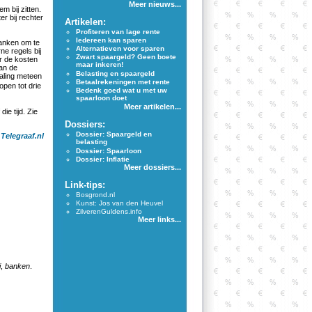
Meer nieuws...
 bij zitten.
er bij rechter
Artikelen:
Profiteren van lage rente
Iedereen kan sparen
banken om te
Alternatieven voor sparen
ne regels bij
Zwart spaargeld? Geen boete
r de kosten
maar inkeren!
van de
Belasting en spaargeld
aling meteen
Betaalrekeningen met rente
pen tot drie
Bedenk goed wat u met uw
spaarloon doet
Meer artikelen...
ie tijd. Zie
Dossiers:
Dossier: Spaargeld en
:
Telegraaf.nl
belasting
Dossier: Spaarloon
Dossier: Inflatie
Meer dossiers...
Link-tips:
Bosgrond.nl
Kunst: Jos van den Heuvel
ZilverenGuldens.info
Meer links...
i
,
banken
.