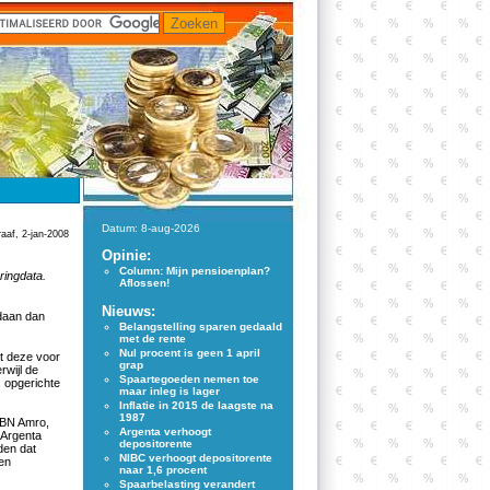
Datum: 8-aug-2026
raaf, 2-jan-2008
Opinie:
Column: Mijn pensioenplan?
ringdata.
Aflossen!
Nieuws:
daan dan
Belangstelling sparen gedaald
met de rente
Nul procent is geen 1 april
at deze voor
grap
rwijl de
Spaartegoeden nemen toe
s opgerichte
maar inleg is lager
Inflatie in 2015 de laagste na
1987
 ABN Amro,
Argenta verhoogt
 Argenta
depositorente
den dat
NIBC verhoogt depositorente
gen
naar 1,6 procent
Spaarbelasting verandert