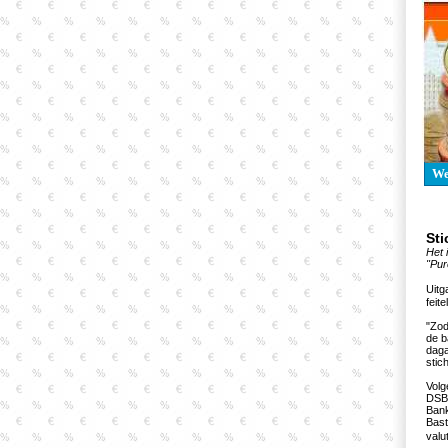
W
Sti
Het 
"Pur
Uitg
feit
"Zod
de b
daga
stic
Volg
DSB 
Bank
Bast
valu