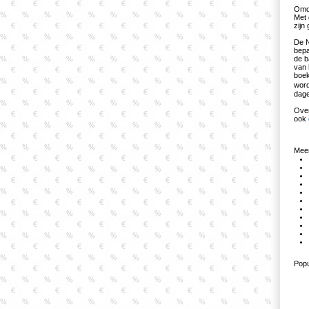
Omda
Met 
zijn 
De N
bepa
de b
van 
boek
word
dage
Over
ook
Meer
Popu