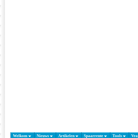
Welkom
Nieuws
Artikelen
Spaarrente
Tools
Vra