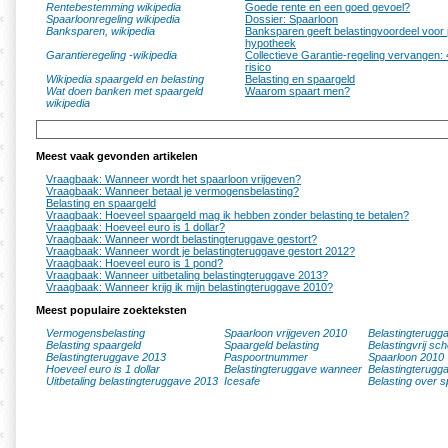
Rentebestemming wikipedia
Goede rente en een goed gevoel?
Spaarloonregeling wikipedia
Dossier: Spaarloon
Banksparen, wikipedia
Banksparen geeft belastingvoordeel voor 
hypotheek
Garantieregeling -wikipedia
Collectieve Garantie-regeling vervangen:
risico
Wikipedia spaargeld en belasting
Belasting en spaargeld
Wat doen banken met spaargeld
Waarom spaart men?
wikipedia
Meest vaak gevonden artikelen
Vraagbaak: Wanneer wordt het spaarloon vrijgeven?
Vraagbaak: Wanneer betaal je vermogensbelasting?
Belasting en spaargeld
Vraagbaak: Hoeveel spaargeld mag ik hebben zonder belasting te betalen?
Vraagbaak: Hoeveel euro is 1 dollar?
Vraagbaak: Wanneer wordt belastingteruggave gestort?
Vraagbaak: Wanneer wordt je belastingteruggave gestort 2012?
Vraagbaak: Hoeveel euro is 1 pond?
Vraagbaak: Wanneer uitbetaling belastingteruggave 2013?
Vraagbaak: Wanneer krijg ik mijn belastingteruggave 2010?
Meest populaire zoekteksten
Vermogensbelasting
Spaarloon vrijgeven 2010
Belastingterugg
Belasting spaargeld
Spaargeld belasting
Belastingvrij sc
Belastingteruggave 2013
Paspoortnummer
Spaarloon 2010
Hoeveel euro is 1 dollar
Belastingteruggave wanneer
Belastingterugg
Uitbetaling belastingteruggave 2013
Icesafe
Belasting over s