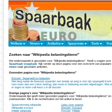
Welkom
Nieuws
Artikelen
Spaarrente
Tools
Vra
Zoeken naar
"Wikipedia belastingdienst"
Het onderstaande is gevonden voor
"Wikipedia belastingdienst"
. Heeft u vragen over
Spaarbaak vraagbaak
. Kijk verder op deze pagina voor een overzicht van populair
meest vaak gevonden artikelen.
Gevonden pagina voor
"Wikipedia belastingdienst"
Dossier: Spaargeld en belasting
Niet lang nadat de bewuste spaarder een beetje op weg is met zijn spaargeld komt d
men meer dan een zeker bedrag, dan moet er belasting worden afgedragen. Wat er 
er tegen te doen valt leest u in dit dossier.
Overige pagina's voor
"Wikipedia belastingdienst"
Onderstaande lijst geeft meer gevonden pagina's voor
"Wikipedia belastingdienst"
en 
zoekwoorden. Klik in de rechterkolom om het artikel te lezen.
Spaarrekening wikipedia
Links over sparen
Wikipedia icesave
Dossier: Icesave
Inflatie wikipedia
Dossier: Inflatie