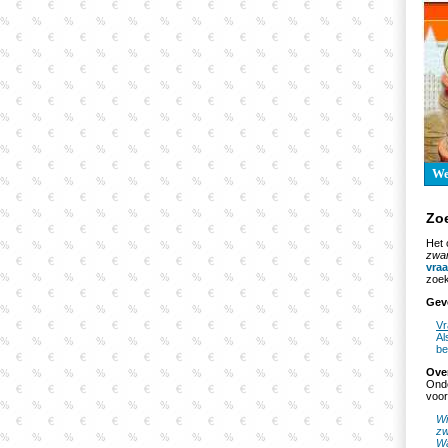
W
Zo
Het 
zwar
vra
zoek
Gev
Vr
Al
be
Ove
Onde
voor
Wi
zw
Wa