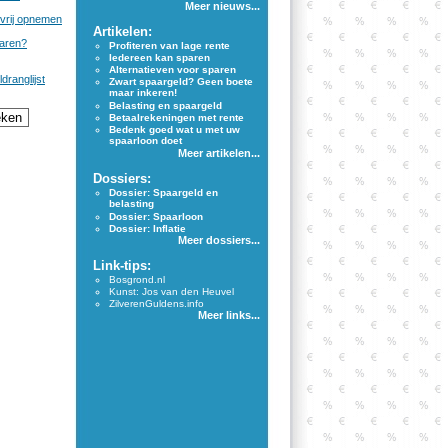
Meer nieuws...
vrij opnemen
Artikelen:
paren?
Profiteren van lage rente
Iedereen kan sparen
Alternatieven voor sparen
dranglijst
Zwart spaargeld? Geen boete
maar inkeren!
Belasting en spaargeld
Betaalrekeningen met rente
Bedenk goed wat u met uw
spaarloon doet
Meer artikelen...
Dossiers:
Dossier: Spaargeld en
belasting
Dossier: Spaarloon
Dossier: Inflatie
Meer dossiers...
Link-tips:
Bosgrond.nl
Kunst: Jos van den Heuvel
ZilverenGuldens.info
Meer links...