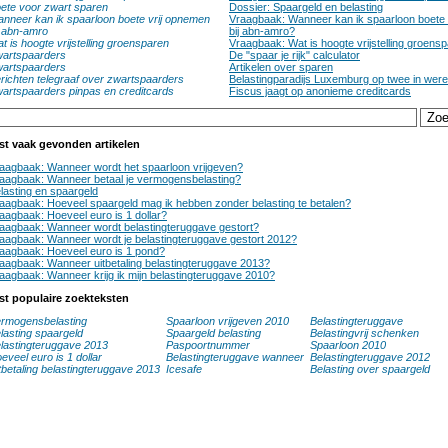
ete voor zwart sparen
Dossier: Spaargeld en belasting
nneer kan ik spaarloon boete vrij opnemen
Vraagbaak: Wanneer kan ik spaarloon boete 
j abn-amro
bij abn-amro?
t is hoogte vrijstelling groensparen
Vraagbaak: Wat is hoogte vrijstelling groens
artspaarders
De "spaar je rijk" calculator
artspaarders
Artikelen over sparen
richten telegraaf over zwartspaarders
Belastingparadijs Luxemburg op twee in werel
artspaarders pinpas en creditcards
Fiscus jaagt op anonieme creditcards
st vaak gevonden artikelen
aagbaak: Wanneer wordt het spaarloon vrijgeven?
aagbaak: Wanneer betaal je vermogensbelasting?
lasting en spaargeld
aagbaak: Hoeveel spaargeld mag ik hebben zonder belasting te betalen?
aagbaak: Hoeveel euro is 1 dollar?
aagbaak: Wanneer wordt belastingteruggave gestort?
aagbaak: Wanneer wordt je belastingteruggave gestort 2012?
aagbaak: Hoeveel euro is 1 pond?
aagbaak: Wanneer uitbetaling belastingteruggave 2013?
aagbaak: Wanneer krijg ik mijn belastingteruggave 2010?
st populaire zoekteksten
rmogensbelasting
Spaarloon vrijgeven 2010
Belastingteruggave
lasting spaargeld
Spaargeld belasting
Belastingvrij schenken
lastingteruggave 2013
Paspoortnummer
Spaarloon 2010
eveel euro is 1 dollar
Belastingteruggave wanneer
Belastingteruggave 2012
tbetaling belastingteruggave 2013
Icesafe
Belasting over spaargeld