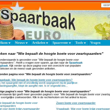
elkom
Nieuws
Artikelen
Spaarrente
Tools
Vragen
eken naar
"Wie bepaalt de hoogte boete voor zwartspaarders"
onderstaande is gevonden voor
"Wie bepaalt de hoogte boete voor
tspaarders"
. Heeft u vragen over sparen, ga dan naar de
Spaarbaak
agbaak
. Kijk verder op deze pagina voor een overzicht van populaire
teksten en de meest vaak gevonden artikelen.
onden pagina voor
"Wie bepaalt de hoogte boete voor zwartspaarders"
aagbaak: Wie bepaalt de hoogte boete voor zwartspaarders?
s het spaargeld niet of onvolledig wordt opgegeven bij de jaarlijkse
lastingaangifte, klopt de aangifte niet. Is er ongewild iets...
rige pagina's voor
"Wie bepaalt de hoogte boete voor zwartspaarders"
rstaande lijst geeft meer gevonden pagina's voor
"Wie bepaalt de hoogte boete voor zwarts
 soortgelijke zoekwoorden. Klik in de rechterkolom om het artikel te lezen.
e bepaald de hoogte boete voor
Zware boete voor zwartspaarder
artspaarders
t voor boete krijgt zwartspaarder
Vraagbaak: Wat voor boete krijgt zwartspaar