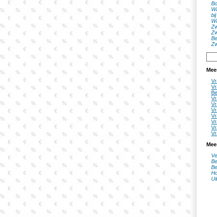
Bo
Wa
bi
Wa
Zw
Zw
Be
Zw
Mee
Vr
Vr
Be
Vr
Vr
Vr
Vr
Vr
Vr
Vr
Mee
Ve
Be
Be
Ho
Ui