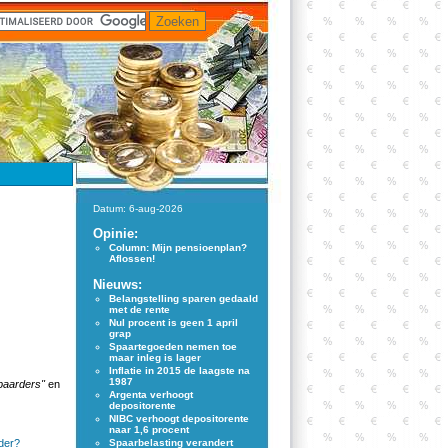
Datum: 6-aug-2026
Opinie:
Column: Mijn pensioenplan?
Aflossen!
Nieuws:
Belangstelling sparen gedaald
met de rente
Nul procent is geen 1 april
grap
Spaartegoeden nemen toe
maar inleg is lager
Inflatie in 2015 de laagste na
1987
paarders"
en
Argenta verhoogt
depositorente
NIBC verhoogt depositorente
naar 1,6 procent
der?
Spaarbelasting verandert