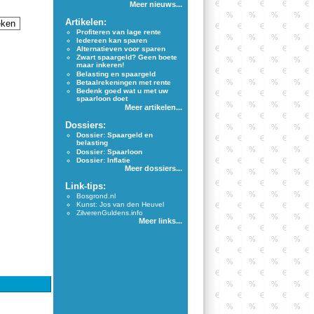
Meer nieuws...
Artikelen:
Profiteren van lage rente
Iedereen kan sparen
Alternatieven voor sparen
Zwart spaargeld? Geen boete
maar inkeren!
Belasting en spaargeld
Betaalrekeningen met rente
Bedenk goed wat u met uw
spaarloon doet
Meer artikelen...
Dossiers:
Dossier: Spaargeld en
belasting
Dossier: Spaarloon
Dossier: Inflatie
Meer dossiers...
Link-tips:
Bosgrond.nl
Kunst: Jos van den Heuvel
ZilverenGuldens.info
Meer links...