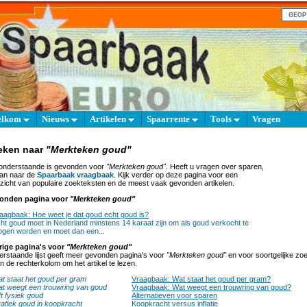
elkom
Nieuws
Artikelen
Spaarrente
Tools
Vragen
eken naar
"Merkteken goud"
onderstaande is gevonden voor
"Merkteken goud"
. Heeft u vragen over sparen,
an naar de
Spaarbaak vraagbaak
. Kijk verder op deze pagina voor een
zicht van populaire zoekteksten en de meest vaak gevonden artikelen.
onden pagina voor
"Merkteken goud"
aagbaak: Hoe weet je dat goud echt goud is?
ht goud moet in Nederland minstens 14 karaat zijn om als goud verkocht te
gen worden en moet dan een...
rige pagina's voor
"Merkteken goud"
rstaande lijst geeft meer gevonden pagina's voor
"Merkteken goud"
en voor soortgelijke z
 in de rechterkolom om het artikel te lezen.
t staat het goud per gram
Vraagbaak: Wat staat het goud per gram?
t weegt een trouwring van goud
Vraagbaak: Wat weegt een trouwring van goud?
t fysiek goud
Alternatieven voor sparen
afiek goud in koopkracht
Koopkracht versus inflatie