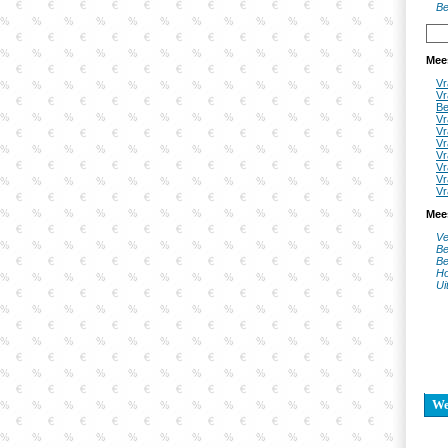
Be
Mee
Vr
Vr
Be
Vr
Vr
Vr
Vr
Vr
Vr
Vr
Mee
Ve
Be
Be
Ho
Ui
W