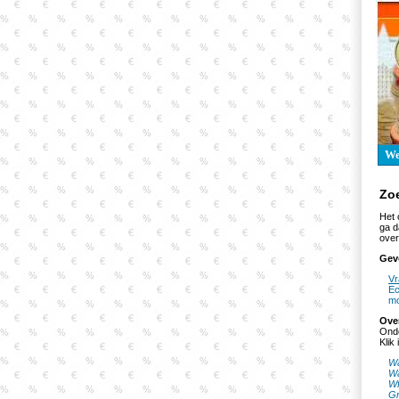
W
Zo
Het 
ga d
over
Gev
Vr
Ec
mo
Ove
Onde
Klik
Wa
Wa
Wf
Gr