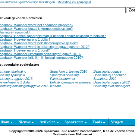
lastingdienst goud overige bezittingen
Belasting en spaargeld
st vaak gevonden artikelen
aagbaak: Wanneer wordt het spaarloon vrijgeven?
aagbaak: Wanneer betaal je vermogensbelasting?
lasting en spaargeld
aagbaak: Hoeveel spaargeld mag ik hebben zonder belasting te betalen?
aagbaak: Hoeveel euro is 1 dollar?
aagbaak: Wanneer wordt belastingteruggave gestort?
aagbaak: Wanneer wordt je belastingteruggave gestort 2012?
aagbaak: Hoeveel euro is 1 pond?
aagbaak: Wanneer uitbetaling belastingteruggave 2013?
aagbaak: Wanneer krijg ik mijn belastingteruggave 2010?
st populaire zoekteksten
rmogensbelasting
Spaarloon vrijgeven 2010
Belastingteruggave
lasting spaargeld
Spaargeld belasting
Belastingvrij schenken
lastingteruggave 2013
Paspoortnummer
Spaarloon 2010
eveel euro is 1 dollar
Belastingteruggave wanneer
Belastingteruggave 2012
tbetaling belastingteruggave 2013
Icesafe
Belasting over spaargeld
elkom
Nieuws
Artikelen
Spaarrente
Tools
Vragen
Copyright © 2005-2026 Spaarbaak. Alle rechten voorbehouden, lees de
voorwaarden
.
Realisatie door
MMinternet