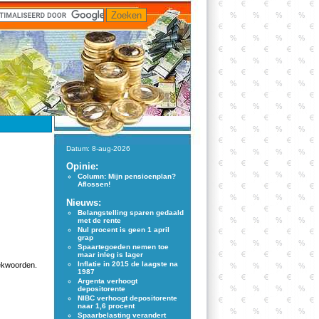
Datum: 8-aug-2026
Opinie:
Column: Mijn pensioenplan?
Aflossen!
Nieuws:
Belangstelling sparen gedaald
met de rente
Nul procent is geen 1 april
grap
Spaartegoeden nemen toe
maar inleg is lager
Inflatie in 2015 de laagste na
oekwoorden.
1987
Argenta verhoogt
depositorente
NIBC verhoogt depositorente
naar 1,6 procent
Spaarbelasting verandert