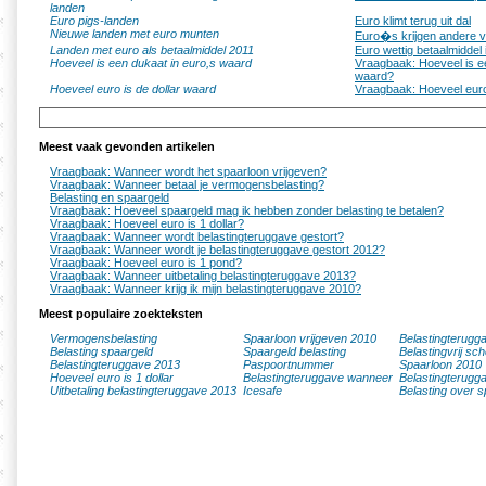
landen
Euro pigs-landen
Euro klimt terug uit dal
Nieuwe landen met euro munten
Euro�s krijgen andere 
Landen met euro als betaalmiddel 2011
Euro wettig betaalmiddel 
Hoeveel is een dukaat in euro,s waard
Vraagbaak: Hoeveel is e
waard?
Hoeveel euro is de dollar waard
Vraagbaak: Hoeveel euro
Meest vaak gevonden artikelen
Vraagbaak: Wanneer wordt het spaarloon vrijgeven?
Vraagbaak: Wanneer betaal je vermogensbelasting?
Belasting en spaargeld
Vraagbaak: Hoeveel spaargeld mag ik hebben zonder belasting te betalen?
Vraagbaak: Hoeveel euro is 1 dollar?
Vraagbaak: Wanneer wordt belastingteruggave gestort?
Vraagbaak: Wanneer wordt je belastingteruggave gestort 2012?
Vraagbaak: Hoeveel euro is 1 pond?
Vraagbaak: Wanneer uitbetaling belastingteruggave 2013?
Vraagbaak: Wanneer krijg ik mijn belastingteruggave 2010?
Meest populaire zoekteksten
Vermogensbelasting
Spaarloon vrijgeven 2010
Belastingterugg
Belasting spaargeld
Spaargeld belasting
Belastingvrij sc
Belastingteruggave 2013
Paspoortnummer
Spaarloon 2010
Hoeveel euro is 1 dollar
Belastingteruggave wanneer
Belastingterugg
Uitbetaling belastingteruggave 2013
Icesafe
Belasting over s