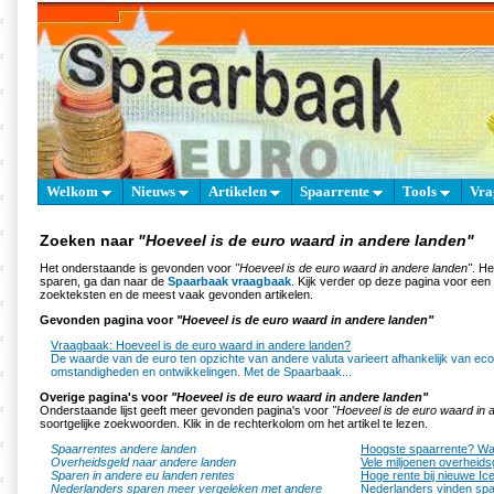
Welkom
Nieuws
Artikelen
Spaarrente
Tools
Vra
Zoeken naar
"Hoeveel is de euro waard in andere landen"
Het onderstaande is gevonden voor
"Hoeveel is de euro waard in andere landen"
. He
sparen, ga dan naar de
Spaarbaak vraagbaak
. Kijk verder op deze pagina voor een
zoekteksten en de meest vaak gevonden artikelen.
Gevonden pagina voor
"Hoeveel is de euro waard in andere landen"
Vraagbaak: Hoeveel is de euro waard in andere landen?
De waarde van de euro ten opzichte van andere valuta varieert afhankelijk van e
omstandigheden en ontwikkelingen. Met de Spaarbaak...
Overige pagina's voor
"Hoeveel is de euro waard in andere landen"
Onderstaande lijst geeft meer gevonden pagina's voor
"Hoeveel is de euro waard in 
soortgelijke zoekwoorden. Klik in de rechterkolom om het artikel te lezen.
Spaarrentes andere landen
Hoogste spaarrente? Waa
Overheidsgeld naar andere landen
Vele miljoenen overheids
Sparen in andere eu landen rentes
Hoge rente bij nieuwe I
Nederlanders sparen meer vergeleken met andere
Nederlanders vinden spa