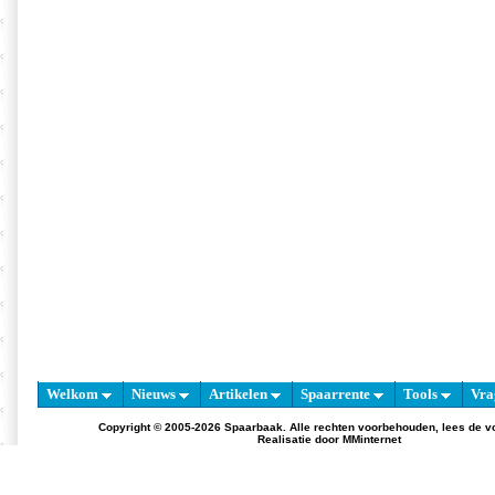
Welkom
Nieuws
Artikelen
Spaarrente
Tools
Vra
Copyright © 2005-2026 Spaarbaak. Alle rechten voorbehouden, lees de
v
Realisatie door
MMinternet