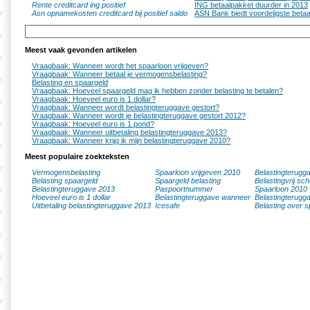
Rente creditcard ing positief
ING betaalpakket duurder in 2013
Asn opnamekosten creditcard bij positief saldo
ASN Bank biedt voordeligste beta
Meest vaak gevonden artikelen
Vraagbaak: Wanneer wordt het spaarloon vrijgeven?
Vraagbaak: Wanneer betaal je vermogensbelasting?
Belasting en spaargeld
Vraagbaak: Hoeveel spaargeld mag ik hebben zonder belasting te betalen?
Vraagbaak: Hoeveel euro is 1 dollar?
Vraagbaak: Wanneer wordt belastingteruggave gestort?
Vraagbaak: Wanneer wordt je belastingteruggave gestort 2012?
Vraagbaak: Hoeveel euro is 1 pond?
Vraagbaak: Wanneer uitbetaling belastingteruggave 2013?
Vraagbaak: Wanneer krijg ik mijn belastingteruggave 2010?
Meest populaire zoekteksten
Vermogensbelasting
Spaarloon vrijgeven 2010
Belastingterugg
Belasting spaargeld
Spaargeld belasting
Belastingvrij sc
Belastingteruggave 2013
Paspoortnummer
Spaarloon 2010
Hoeveel euro is 1 dollar
Belastingteruggave wanneer
Belastingterugg
Uitbetaling belastingteruggave 2013
Icesafe
Belasting over s