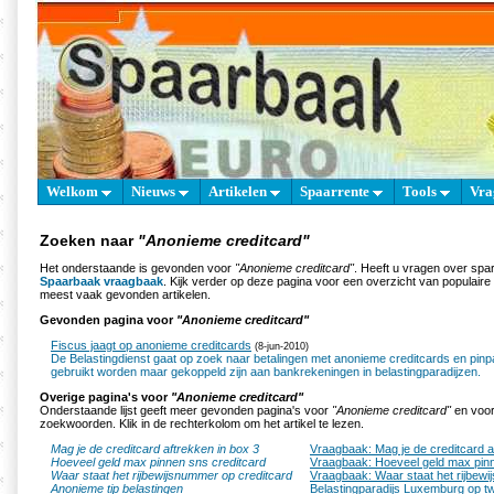
Welkom
Nieuws
Artikelen
Spaarrente
Tools
Vra
Zoeken naar
"Anonieme creditcard"
Het onderstaande is gevonden voor
"Anonieme creditcard"
. Heeft u vragen over spa
Spaarbaak vraagbaak
. Kijk verder op deze pagina voor een overzicht van populair
meest vaak gevonden artikelen.
Gevonden pagina voor
"Anonieme creditcard"
Fiscus jaagt op anonieme creditcards
(8-jun-2010)
De Belastingdienst gaat op zoek naar betalingen met anonieme creditcards en pinp
gebruikt worden maar gekoppeld zijn aan bankrekeningen in belastingparadijzen.
Overige pagina's voor
"Anonieme creditcard"
Onderstaande lijst geeft meer gevonden pagina's voor
"Anonieme creditcard"
en voor
zoekwoorden. Klik in de rechterkolom om het artikel te lezen.
Mag je de creditcard aftrekken in box 3
Vraagbaak: Mag je de creditcard a
Hoeveel geld max pinnen sns creditcard
Vraagbaak: Hoeveel geld max pinn
Waar staat het rijbewijsnummer op creditcard
Vraagbaak: Waar staat het rijbew
Anonieme tip belastingen
Belastingparadijs Luxemburg op twe