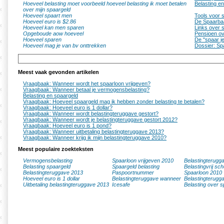
Hoeveel belasting moet voorbeeld hoeveel belasting ik moet betalen
Belasting e
over mijn spaargeld
Hoeveel spaart men
Tools voor 
Hoeveel euro is $2.86
De Spaarba
Hoeveel kan men sparen
Links over 
Opgeboude aow hoeveel
Pensioen ove
Hoeveel sparen
De "spaar je 
Hoeveel mag je van bv onttrekken
Dossier: Sp
Meest vaak gevonden artikelen
Vraagbaak: Wanneer wordt het spaarloon vrijgeven?
Vraagbaak: Wanneer betaal je vermogensbelasting?
Belasting en spaargeld
Vraagbaak: Hoeveel spaargeld mag ik hebben zonder belasting te betalen?
Vraagbaak: Hoeveel euro is 1 dollar?
Vraagbaak: Wanneer wordt belastingteruggave gestort?
Vraagbaak: Wanneer wordt je belastingteruggave gestort 2012?
Vraagbaak: Hoeveel euro is 1 pond?
Vraagbaak: Wanneer uitbetaling belastingteruggave 2013?
Vraagbaak: Wanneer krijg ik mijn belastingteruggave 2010?
Meest populaire zoekteksten
Vermogensbelasting
Spaarloon vrijgeven 2010
Belastingterugg
Belasting spaargeld
Spaargeld belasting
Belastingvrij sc
Belastingteruggave 2013
Paspoortnummer
Spaarloon 2010
Hoeveel euro is 1 dollar
Belastingteruggave wanneer
Belastingterugg
Uitbetaling belastingteruggave 2013
Icesafe
Belasting over s