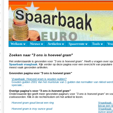
Welkom
Nieuws
Artikelen
Spaarrente
Tools
Vra
Zoeken naar
"3 ons is hoeveel gram"
Het onderstaande is gevonden voor
"3 ons is hoeveel gram"
. Heeft u vragen over sp
Spaarbaak vraagbaak
. Kijk verder op deze pagina voor een overzicht van populair
meest vaak gevonden artikelen.
Gevonden pagina voor
"3 ons is hoeveel gram"
Vraagbaak: Hoeveel gram is gouden gulden?
Gouden gulden 2001 Van het muntstuk van 1 gulden dat normaliter van nikkel werd
speciale...
Overige pagina's voor
"3 ons is hoeveel gram"
Onderstaande lijst geeft meer gevonden pagina's voor
"3 ons is hoeveel gram"
en voo
zoekwoorden. Klik in de rechterkolom om het artikel te lezen.
Hoeveel gram goud bevat een ring
Vraagbaak:
bevat een r
Hoeveel gram is troy ounce goud
Vraagbaak: 
ounce goud