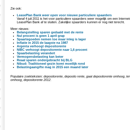
Zie ook:
LeasePlan Bank weer open voor nieuwe particuliere spaarders
Vanaf 4 juli 2011 is het voor particuliere spaarders weer mogelijk om een Interne
LeasePlan Bank af te sluiten. Zakelijke spaarders kunnen er nog niet terecht.
Meer nieuws:
Belangstelling sparen gedaald met de rente
Nul procent is geen 1 april grap
Spaartegoeden nemen toe maar inleg is lager
Inflatie in 2015 de laagste na 1987
Argenta verhoogt depositorente
NIBC verhoogt depositorente naar 1,6 procent
Spaarbelasting verandert
Vermogensbelasting kan beter
Reaal sparen ondergebracht bij BLG
Nibud: Traditioneel gezin komt moeilijk rond
Belastingaangifte mag in 2015 een maand later
Populaire zoekteksten:
depositorente
,
deposito rente
,
gaat depositorente omhoog
,
te
omhoog
,
depositorente 2012
.