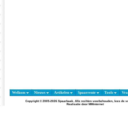
Welkom
Nieuws
Artikelen
Spaarrente
Tools
Vra
Copyright © 2005-2026 Spaarbaak. Alle rechten voorbehouden, lees de
v
Realisatie door
MMinternet