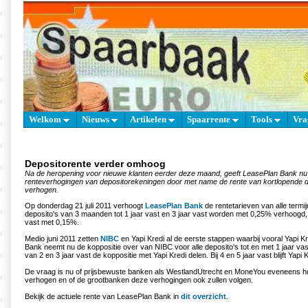
Welkom
Nieuws
Artikelen
Spaarrente
Tools
Vra
Depositorente verder omhoog
Na de heropening voor nieuwe klanten eerder deze maand, geeft LeasePlan Bank nu 
renteverhogingen van depositorekeningen door met name de rente van kortlopende dep
verhogen.
Op donderdag 21 juli 2011 verhoogt
LeasePlan Bank
de rentetarieven van alle termi
deposito's van 3 maanden tot 1 jaar vast en 3 jaar vast worden met 0,25% verhoogd, d
vast met 0,15%.
Medio juni 2011 zetten
NIBC
en Yapi Kredi al de eerste stappen waarbij vooral Yapi K
Bank neemt nu de koppositie over van NIBC voor alle deposito's tot en met 1 jaar vas
van 2 en 3 jaar vast de koppositie met Yapi Kredi delen. Bij 4 en 5 jaar vast blijft Yapi 
De vraag is nu of prijsbewuste banken als WestlandUtrecht en MoneYou eveneens h
verhogen en of de grootbanken deze verhogingen ook zullen volgen.
Bekijk de actuele rente van LeasePlan Bank in
dit overzicht
.