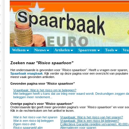
Welkom
Nieuws
Artikelen
Spaarrente
Tools
Vra
Zoeken naar
"Risico spaarloon"
Het onderstaande is gevonden voor
"Risico spaarloon"
. Heeft u vragen over sparen,
Spaarbaak vraagbaak
. Kijk verder op deze pagina voor een overzicht van populair
meest vaak gevonden artikelen.
Gevonden pagina voor
"Risico spaarloon"
Vraagbaak: Wat is het risico om te beleggen?
Met beleggen heeft u kans dat uw inleg meer waard wordt. Deskundigen zeggen dat
beleggen meer rendement...
Overige pagina's voor
"Risico spaarloon"
Onderstaande lijst geeft meer gevonden pagina's voor
"Risico spaarloon"
en voor soo
Klik in de rechterkolom om het artikel te lezen.
Wat is het risico van het sparen
Vraagbaak: Wat is het risico van het sparen?
Wat is een risico bij beleggen
Vraagbaak: Wat is een risico bij beleggen?
Eigen risico dnb
Collectieve Garantie-regeling vervangen: 40.000 
Risico spaargeld abn
Alternatieven voor sparen