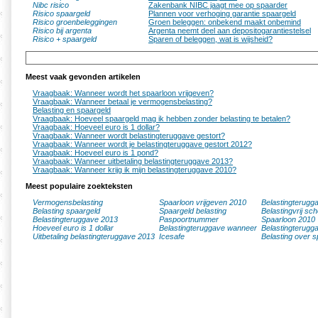
Nibc risico
Zakenbank NIBC jaagt mee op spaarder
Risico spaargeld
Plannen voor verhoging garantie spaargeld
Risico groenbeleggingen
Groen beleggen: onbekend maakt onbemind
Risico bij argenta
Argenta neemt deel aan depositogarantiestelsel
Risico + spaargeld
Sparen of beleggen, wat is wijsheid?
Meest vaak gevonden artikelen
Vraagbaak: Wanneer wordt het spaarloon vrijgeven?
Vraagbaak: Wanneer betaal je vermogensbelasting?
Belasting en spaargeld
Vraagbaak: Hoeveel spaargeld mag ik hebben zonder belasting te betalen?
Vraagbaak: Hoeveel euro is 1 dollar?
Vraagbaak: Wanneer wordt belastingteruggave gestort?
Vraagbaak: Wanneer wordt je belastingteruggave gestort 2012?
Vraagbaak: Hoeveel euro is 1 pond?
Vraagbaak: Wanneer uitbetaling belastingteruggave 2013?
Vraagbaak: Wanneer krijg ik mijn belastingteruggave 2010?
Meest populaire zoekteksten
Vermogensbelasting
Spaarloon vrijgeven 2010
Belastingterugg
Belasting spaargeld
Spaargeld belasting
Belastingvrij sc
Belastingteruggave 2013
Paspoortnummer
Spaarloon 2010
Hoeveel euro is 1 dollar
Belastingteruggave wanneer
Belastingterugg
Uitbetaling belastingteruggave 2013
Icesafe
Belasting over s