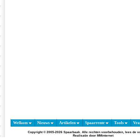
Welkom
Nieuws
Artikelen
Spaarrente
Tools
Vra
Copyright © 2005-2026 Spaarbaak. Alle rechten voorbehouden, lees de
v
Realisatie door
MMinternet