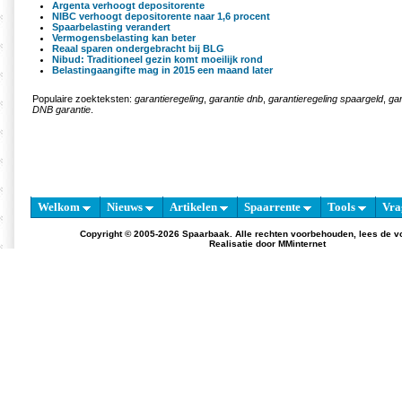
Argenta verhoogt depositorente
NIBC verhoogt depositorente naar 1,6 procent
Spaarbelasting verandert
Vermogensbelasting kan beter
Reaal sparen ondergebracht bij BLG
Nibud: Traditioneel gezin komt moeilijk rond
Belastingaangifte mag in 2015 een maand later
Populaire zoekteksten:
garantieregeling
,
garantie dnb
,
garantieregeling spaargeld
,
ga
DNB garantie
.
Welkom
Nieuws
Artikelen
Spaarrente
Tools
Vra
Copyright © 2005-2026 Spaarbaak. Alle rechten voorbehouden, lees de
v
Realisatie door
MMinternet