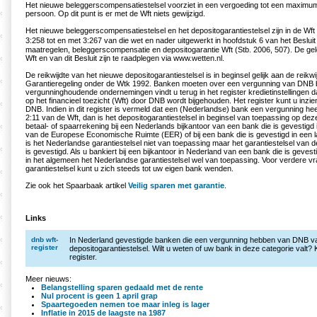
Het nieuwe beleggerscompensatiestelsel voorziet in een vergoeding tot een maxim
persoon. Op dit punt is er met de Wft niets gewijzigd.
Het nieuwe beleggerscompensatiestelsel en het depositogarantiestelsel zijn in de Wft 
3:258 tot en met 3:267 van die wet en nader uitgewerkt in hoofdstuk 6 van het Beslui
maatregelen, beleggerscompensatie en depositogarantie Wft (Stb. 2006, 507). De ge
Wft en van dit Besluit zijn te raadplegen via www.wetten.nl.
De reikwijdte van het nieuwe depositogarantiestelsel is in beginsel gelijk aan de reikw
Garantieregeling onder de Wtk 1992. Banken moeten over een vergunning van DNB
vergunninghoudende ondernemingen vindt u terug in het register kredietinstellingen 
op het financieel toezicht (Wft) door DNB wordt bijgehouden. Het register kunt u inzi
DNB. Indien in dit register is vermeld dat een (Nederlandse) bank een vergunning hee
2:11 van de Wft, dan is het depositogarantiestelsel in beginsel van toepassing op dez
betaal- of spaarrekening bij een Nederlands bijkantoor van een bank die is gevestigd 
van de Europese Economische Ruimte (EER) of bij een bank die is gevestigd in een 
is het Nederlandse garantiestelsel niet van toepassing maar het garantiestelsel van d
is gevestigd. Als u bankiert bij een bijkantoor in Nederland van een bank die is geves
in het algemeen het Nederlandse garantiestelsel wel van toepassing. Voor verdere v
garantiestelsel kunt u zich steeds tot uw eigen bank wenden.
Zie ook het Spaarbaak artikel
Veilig sparen met garantie
.
Links
dnb wft-
In Nederland gevestigde banken die een vergunning hebben van DNB va
register
depositogarantiestelsel. Wilt u weten of uw bank in deze categorie valt? K
register.
Meer nieuws:
Belangstelling sparen gedaald met de rente
Nul procent is geen 1 april grap
Spaartegoeden nemen toe maar inleg is lager
Inflatie in 2015 de laagste na 1987