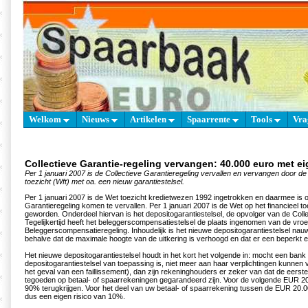
Welkom
Nieuws
Artikelen
Spaarrente
Tools
Vra
Collectieve Garantie-regeling vervangen: 40.000 euro met ei
Per 1 januari 2007 is de Collectieve Garantieregeling vervallen en vervangen door de 
toezicht (Wft) met oa. een nieuw garantiestelsel.
Per 1 januari 2007 is de Wet toezicht kredietwezen 1992 ingetrokken en daarmee is o
Garantieregeling komen te vervallen. Per 1 januari 2007 is de Wet op het financieel to
geworden. Onderdeel hiervan is het depositogarantiestelsel, de opvolger van de Colle
Tegelijkertijd heeft het beleggerscompensatiestelsel de plaats ingenomen van de vro
Beleggerscompensatieregeling. Inhoudelijk is het nieuwe depositogarantiestelsel nauw
behalve dat de maximale hoogte van de uitkering is verhoogd en dat er een beperkt ei
Het nieuwe depositogarantiestelsel houdt in het kort het volgende in: mocht een ban
depositogarantiestelsel van toepassing is, niet meer aan haar verplichtingen kunnen v
het geval van een faillissement), dan zijn rekeninghouders er zeker van dat de eers
tegoeden op betaal- of spaarrekeningen gegarandeerd zijn. Voor de volgende EUR 20.0
90% terugkrijgen. Voor het deel van uw betaal- of spaarrekening tussen de EUR 20.
dus een eigen risico van 10%.