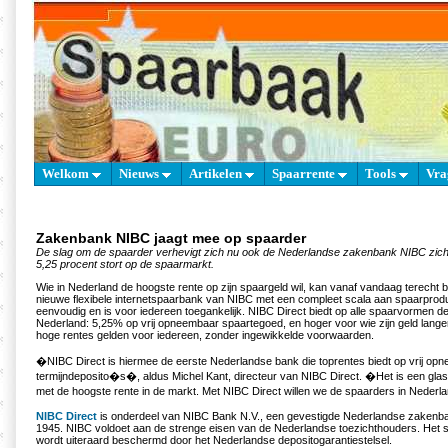
Welkom
Nieuws
Artikelen
Spaarrente
Tools
Vra
Zakenbank NIBC jaagt mee op spaarder
De slag om de spaarder verhevigt zich nu ook de Nederlandse zakenbank NIBC zich
5,25 procent stort op de spaarmarkt.
Wie in Nederland de hoogste rente op zijn spaargeld wil, kan vanaf vandaag terecht b
nieuwe flexibele internetspaarbank van NIBC met een compleet scala aan spaarprod
eenvoudig en is voor iedereen toegankelijk. NIBC Direct biedt op alle spaarvormen de
Nederland: 5,25% op vrij opneembaar spaartegoed, en hoger voor wie zijn geld langer
hoge rentes gelden voor iedereen, zonder ingewikkelde voorwaarden.
�NIBC Direct is hiermee de eerste Nederlandse bank die toprentes biedt op vrij o
termijndeposito�s�, aldus Michel Kant, directeur van NIBC Direct. �Het is een gla
met de hoogste rente in de markt. Met NIBC Direct willen we de spaarders in Nede
NIBC Direct
is onderdeel van NIBC Bank N.V., een gevestigde Nederlandse zakenba
1945. NIBC voldoet aan de strenge eisen van de Nederlandse toezichthouders. Het s
wordt uiteraard beschermd door het Nederlandse depositogarantiestelsel.