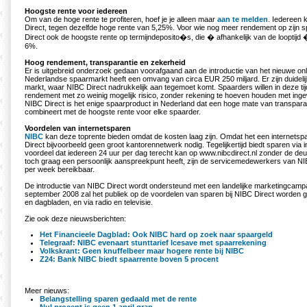
Hoogste rente voor iedereen
Om van de hoge rente te profiteren, hoef je je alleen maar
aan te melden
. Iedereen 
Direct, tegen dezelfde hoge rente van 5,25%. Voor wie nog meer rendement op zijn sp
Direct ook de hoogste rente op termijndeposito�s, die � afhankelijk van de looptijd 
6%.
Hoog rendement, transparantie en zekerheid
Er is uitgebreid onderzoek gedaan voorafgaand aan de introductie van het nieuwe on
Nederlandse spaarmarkt heeft een omvang van circa EUR 250 miljard. Er zijn duidelij
markt, waar NIBC Direct nadrukkelijk aan tegemoet komt. Spaarders willen in deze ti
rendement met zo weinig mogelijk risico, zonder rekening te hoeven houden met ing
NIBC Direct is het enige spaarproduct in Nederland dat een hoge mate van transpara
combineert met de hoogste rente voor elke spaarder.
Voordelen van internetsparen
NIBC
kan deze toprente bieden omdat de kosten laag zijn. Omdat het een internetsp
Direct bijvoorbeeld geen groot kantorennetwerk nodig. Tegelijkertijd biedt sparen via i
voordeel dat iedereen 24 uur per dag terecht kan op www.nibcdirect.nl zonder de deur
toch graag een persoonlijk aanspreekpunt heeft, zijn de servicemedewerkers van N
per week bereikbaar.
De introductie van NIBC Direct wordt ondersteund met een landelijke marketingcamp
september 2008 zal het publiek op de voordelen van sparen bij NIBC Direct worden ge
en dagbladen, en via radio en televisie.
Zie ook deze nieuwsberichten:
Het Financieele Dagblad: Ook NIBC hard op zoek naar spaargeld
Telegraaf: NIBC evenaart stunttarief Icesave met spaarrekening
Volkskrant: Geen knuffelbeer maar hogere rente bij NIBC
Z24: Bank NIBC biedt spaarrente boven 5 procent
Meer nieuws:
Belangstelling sparen gedaald met de rente