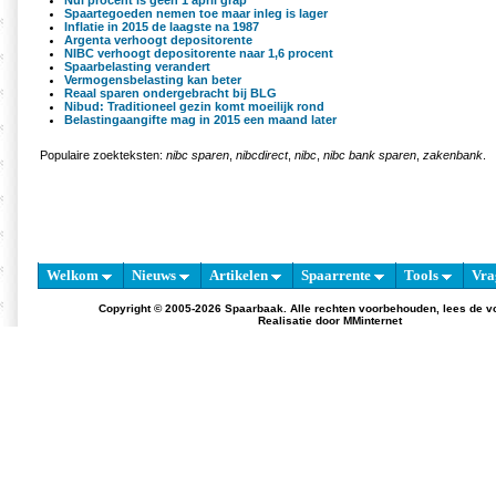
Nul procent is geen 1 april grap
Spaartegoeden nemen toe maar inleg is lager
Inflatie in 2015 de laagste na 1987
Argenta verhoogt depositorente
NIBC verhoogt depositorente naar 1,6 procent
Spaarbelasting verandert
Vermogensbelasting kan beter
Reaal sparen ondergebracht bij BLG
Nibud: Traditioneel gezin komt moeilijk rond
Belastingaangifte mag in 2015 een maand later
Populaire zoekteksten:
nibc sparen
,
nibcdirect
,
nibc
,
nibc bank sparen
,
zakenbank
.
Welkom
Nieuws
Artikelen
Spaarrente
Tools
Vra
Copyright © 2005-2026 Spaarbaak. Alle rechten voorbehouden, lees de
v
Realisatie door
MMinternet