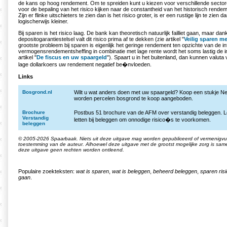
de kans op hoog rendement. Om te spreiden kunt u kiezen voor verschillende sectore
voor de bepaling van het risico kijken naar de constantheid van het historisch rende
Zijn er flinke uitschieters te zien dan is het risico groter, is er een rustige lijn te zien d
logischerwijs kleiner.
Bij sparen is het risico laag. De bank kan theoretisch natuurlijk failliet gaan, maar dank
depositogarantiestelsel valt dit risico prima af te dekken (zie artikel "
Veilig sparen me
grootste probleem bij sparen is eigenlijk het geringe rendement ten opzichte van de inf
vermogensrendementsheffing in combinatie met lage rente wordt het soms lastig de infl
artikel "
De fiscus en uw spaargeld
"). Spaart u in het buitenland, dan kunnen valuta 
lage dollarkoers uw rendement negatief be�nvloeden.
Links
Bosgrond.nl
Wilt u wat anders doen met uw spaargeld? Koop een stukje Ne
worden percelen bosgrond te koop aangeboden.
Brochure
Postbus 51 brochure van de AFM over verstandig beleggen. L
Verstandig
letten bij beleggen om onnodige risico�s te voorkomen.
beleggen
© 2005-2026 Spaarbaak. Niets uit deze uitgave mag worden gepubliceerd of vermenigvuld
toestemming van de auteur. Alhoewel deze uitgave met de grootst mogelijke zorg is sa
deze uitgave geen rechten worden ontleend.
Populaire zoekteksten:
wat is sparen
,
wat is beleggen
,
beheerd beleggen
,
sparen ris
gaan
.