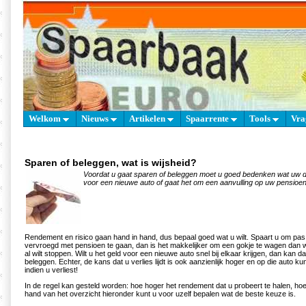
Welkom
Nieuws
Artikelen
Spaarrente
Tools
Vra
Sparen of beleggen, wat is wijsheid?
Voordat u gaat sparen of beleggen moet u goed bedenken wat uw doe
voor een nieuwe auto of gaat het om een aanvulling op uw pensioe
Rendement en risico gaan hand in hand, dus bepaal goed wat u wilt. Spaart u om pas o
vervroegd met pensioen te gaan, dan is het makkelijker om een gokje te wagen dan w
al wilt stoppen. Wilt u het geld voor een nieuwe auto snel bij elkaar krijgen, dan kan d
beleggen. Echter, de kans dat u verlies lijdt is ook aanzienlijk hoger en op die auto k
indien u verliest!
In de regel kan gesteld worden: hoe hoger het rendement dat u probeert te halen, hoe
hand van het overzicht hieronder kunt u voor uzelf bepalen wat de beste keuze is.