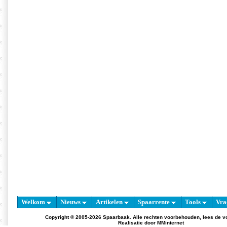
Welkom
Nieuws
Artikelen
Spaarrente
Tools
Vra
Copyright © 2005-2026 Spaarbaak. Alle rechten voorbehouden, lees de
v
Realisatie door
MMinternet