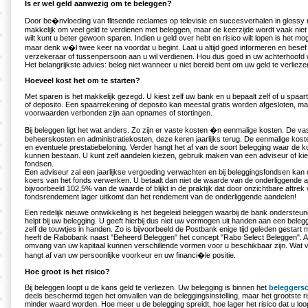
Is er wel geld aanwezig om te beleggen?
Door be�nvloeding van flitsende reclames op televisie en succesverhalen in glossy m
makkelijk om veel geld te verdienen met beleggen, maar de keerzijde wordt vaak niet
wilt kunt u beter gewoon sparen. Indien u geld over hebt en risico wilt lopen is het mo
maar denk w�l twee keer na voordat u begint. Laat u altijd goed informeren en besef
verzekeraar of tussenpersoon aan u wil verdienen. Hou dus goed in uw achterhoofd w
Het belangrijkste advies: beleg niet wanneer u niet bereid bent om uw geld te verlieze
Hoeveel kost het om te starten?
Met sparen is het makkelijk gezegd. U kiest zelf uw bank en u bepaalt zelf of u spaa
of deposito. Een spaarrekening of deposito kan meestal gratis worden afgesloten, m
voorwaarden verbonden zijn aan opnames of stortingen.
Bij beleggen ligt het wat anders. Zo zijn er vaste kosten �n eenmalige kosten. De vas
beheerskosten en administratiekosten, deze keren jaarlijks terug. De eenmalige koste
en eventuele prestatiebeloning. Verder hangt het af van de soort belegging waar de k
kunnen bestaan. U kunt zelf aandelen kiezen, gebruik maken van een adviseur of kiez
fondsen.
Een adviseur zal een jaarlijkse vergoeding verwachten en bij beleggingsfondsen kan 
koers van het fonds verwerken. U betaalt dan niet de waarde van de onderliggende 
bijvoorbeeld 102,5% van de waarde of blijkt in de praktijk dat door onzichtbare aftrek
fondsrendement lager uitkomt dan het rendement van de onderliggende aandelen!
Een redelijk nieuwe ontwikkeling is het begeleid beleggen waarbij de bank ondersteu
helpt bij uw belegging. U geeft hierbij dus niet uw vermogen uit handen aan een bele
zelf de touwtjes in handen. Zo is bijvoorbeeld de Postbank enige tijd geleden gestar
heeft de Rabobank naast "Beheerd Beleggen" het concept "Rabo Select Beleggen". Af
omvang van uw kapitaal kunnen verschillende vormen voor u beschikbaar zijn. Wat v
hangt af van uw persoonlijke voorkeur en uw financi�le positie.
Hoe groot is het risico?
Bij beleggen loopt u de kans geld te verliezen. Uw belegging is binnen het
beleggers
deels beschermd tegen het omvallen van de beleggingsinstelling, maar het grootste ri
minder waard worden. Hoe meer u de belegging spreidt, hoe lager het risico dat u loo