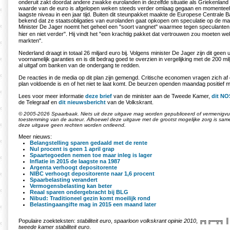
onderuit zakt doordat andere zwakke eurolanden in dezelfde situatie als Griekenlan
waarde van de euro is afgelopen weken steeds verder omlaag gegaan en momenteel 
laagste niveau in een jaar tijd. Buiten dit steunpakket maakte de Europese Central
bekend dat ze staatsobligaties van eurolanden gaat opkopen om speculatie op de ma
Minister De Jager noemt het geheel een "soort vangnet" waarmee tegen speculanten
hier en niet verder". Hij vindt het "een krachtig pakket dat vertrouwen zou moeten we
markten".
Nederland draagt in totaal 26 miljard euro bij. Volgens minister De Jager zijn dit geen
voornamelijk garanties en is dit bedrag goed te overzien in vergelijking met de 200 mi
al uitgaf om banken van de ondergang te redden.
De reacties in de media op dit plan zijn gemengd. Critische economen vragen zich af
plan voldoende is en of het niet te laat komt. De beurzen openden maandag positief 
Lees voor meer informatie
deze brief
van de minister aan de Tweede Kamer,
dit NO
de Telegraaf en
dit nieuwsbericht
van de Volkskrant.
© 2005-2026 Spaarbaak. Niets uit deze uitgave mag worden gepubliceerd of vermenigvuld
toestemming van de auteur. Alhoewel deze uitgave met de grootst mogelijke zorg is sa
deze uitgave geen rechten worden ontleend.
Meer nieuws:
Belangstelling sparen gedaald met de rente
Nul procent is geen 1 april grap
Spaartegoeden nemen toe maar inleg is lager
Inflatie in 2015 de laagste na 1987
Argenta verhoogt depositorente
NIBC verhoogt depositorente naar 1,6 procent
Spaarbelasting verandert
Vermogensbelasting kan beter
Reaal sparen ondergebracht bij BLG
Nibud: Traditioneel gezin komt moeilijk rond
Belastingaangifte mag in 2015 een maand later
Populaire zoekteksten:
stabiliteit euro
,
spaarloon volkskrant opinie 2010
,
╔╗╔═╦╗ 
tweede kamer stabiliteit euro
.