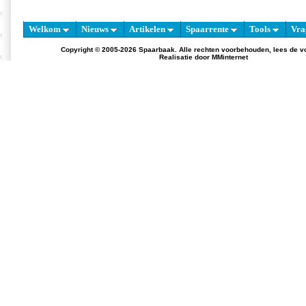
Welkom
Nieuws
Artikelen
Spaarrente
Tools
Vra
Copyright © 2005-2026 Spaarbaak. Alle rechten voorbehouden, lees de
v
Realisatie door
MMinternet