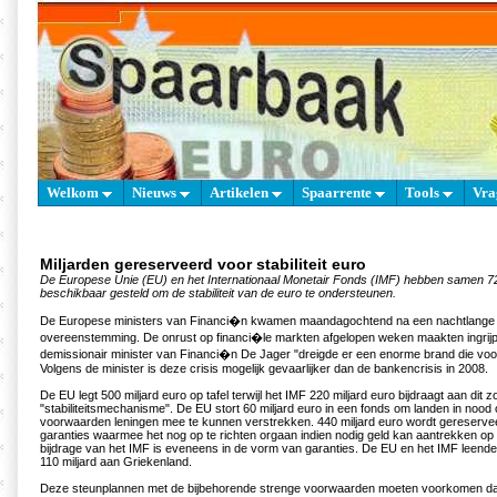
Welkom
Nieuws
Artikelen
Spaarrente
Tools
Vra
Miljarden gereserveerd voor stabiliteit euro
De Europese Unie (EU) en het Internationaal Monetair Fonds (IMF) hebben samen 72
beschikbaar gesteld om de stabiliteit van de euro te ondersteunen.
De Europese ministers van Financi�n kwamen maandagochtend na een nachtlange v
overeenstemming. De onrust op financi�le markten afgelopen weken maakten ingrijp
demissionair minister van Financi�n De Jager "dreigde er een enorme brand die v
Volgens de minister is deze crisis mogelijk gevaarlijker dan de bankencrisis in 2008.
De EU legt 500 miljard euro op tafel terwijl het IMF 220 miljard euro bijdraagt aan di
"stabiliteitsmechanisme". De EU stort 60 miljard euro in een fonds om landen in nood
voorwaarden leningen mee te kunnen verstrekken. 440 miljard euro wordt gereserve
garanties waarmee het nog op te richten orgaan indien nodig geld kan aantrekken op
bijdrage van het IMF is eveneens in de vorm van garanties. De EU en het IMF leenden
110 miljard aan Griekenland.
Deze steunplannen met de bijbehorende strenge voorwaarden moeten voorkomen da