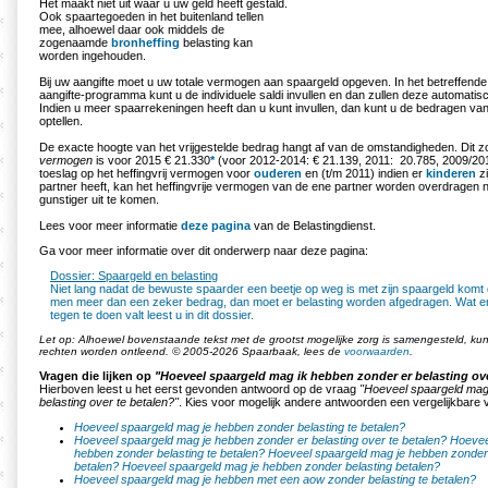
Het maakt niet uit waar u uw geld heeft gestald.
Ook spaartegoeden in het buitenland tellen
mee, alhoewel daar ook middels de
zogenaamde
bronheffing
belasting kan
worden ingehouden.
Bij uw aangifte moet u uw totale vermogen aan spaargeld opgeven. In het betreffend
aangifte-programma kunt u de individuele saldi invullen en dan zullen deze automatis
Indien u meer spaarrekeningen heeft dan u kunt invullen, dan kunt u de bedragen van
optellen.
De exacte hoogte van het vrijgestelde bedrag hangt af van de omstandigheden. Di
vermogen
is voor 2015 € 21.330
*
(voor 2012-2014: € 21.139, 2011: 20.785, 2009/2010
toeslag op het heffingvrij vermogen voor
ouderen
en (t/m 2011) indien er
kinderen
zi
partner heeft, kan het heffingvrije vermogen van de ene partner worden overdragen
gunstiger uit te komen.
Lees voor meer informatie
deze pagina
van de Belastingdienst.
Ga voor meer informatie over dit onderwerp naar deze pagina:
Dossier: Spaargeld en belasting
Niet lang nadat de bewuste spaarder een beetje op weg is met zijn spaargeld komt d
men meer dan een zeker bedrag, dan moet er belasting worden afgedragen. Wat er 
tegen te doen valt leest u in dit dossier.
Let op: Alhoewel bovenstaande tekst met de grootst mogelijke zorg is samengesteld, k
rechten worden ontleend. © 2005-2026 Spaarbaak, lees de
voorwaarden
.
Vragen die lijken op
"Hoeveel spaargeld mag ik hebben zonder er belasting ove
Hierboven leest u het eerst gevonden antwoord op de vraag
"Hoeveel spaargeld mag
belasting over te betalen?"
. Kies voor mogelijk andere antwoorden een vergelijkbare 
Hoeveel spaargeld mag je hebben zonder belasting te betalen?
Hoeveel spaargeld mag je hebben zonder er belasting over te betalen?
Hoevee
hebben zonder belasting te betalen?
Hoeveel spaargeld mag je hebben zonder 
betalen?
Hoeveel spaargeld mag je hebben zonder belasting betalen?
Hoeveel spaargeld mag je hebben met een aow zonder belasting te betalen?