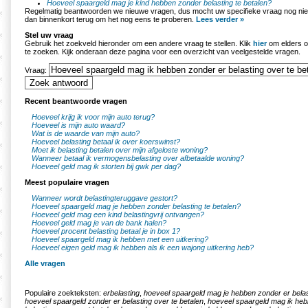
Hoeveel spaargeld mag je kind hebben zonder belasting te betalen?
Regelmatig beantwoorden we nieuwe vragen, dus mocht uw specifieke vraag nog nie
dan binnenkort terug om het nog eens te proberen.
Lees verder »
Stel uw vraag
Gebruik het zoekveld hieronder om een andere vraag te stellen. Klik
hier
om elders o
te zoeken. Kijk onderaan deze pagina voor een overzicht van veelgestelde vragen.
Vraag:
Recent beantwoorde vragen
Hoeveel krijg ik voor mijn auto terug?
Hoeveel is mijn auto waard?
Wat is de waarde van mijn auto?
Hoeveel belasting betaal ik over koerswinst?
Moet ik belasting betalen over mijn afgeloste woning?
Wanneer betaal ik vermogensbelasting over afbetaalde woning?
Hoeveel geld mag ik storten bij gwk per dag?
Meest populaire vragen
Wanneer wordt belastingteruggave gestort?
Hoeveel spaargeld mag je hebben zonder belasting te betalen?
Hoeveel geld mag een kind belastingvrij ontvangen?
Hoeveel geld mag je van de bank halen?
Hoeveel procent belasting betaal je in box 1?
Hoeveel spaargeld mag ik hebben met een uitkering?
Hoeveel eigen geld mag ik hebben als ik een wajong uitkering heb?
Alle vragen
Populaire zoekteksten:
erbelasting
,
hoeveel spaargeld mag je hebben zonder er belas
hoeveel spaargeld zonder er belasting over te betalen
,
hoeveel spaargeld mag ik heb