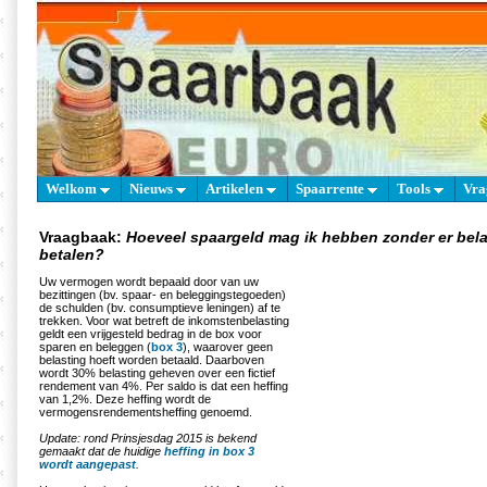
Welkom
Nieuws
Artikelen
Spaarrente
Tools
Vra
Vraagbaak:
Hoeveel spaargeld mag ik hebben zonder er bela
betalen?
Uw vermogen wordt bepaald door van uw
bezittingen (bv. spaar- en beleggingstegoeden)
de schulden (bv. consumptieve leningen) af te
trekken. Voor wat betreft de inkomstenbelasting
geldt een vrijgesteld bedrag in de box voor
sparen en beleggen (
box 3
), waarover geen
belasting hoeft worden betaald. Daarboven
wordt 30% belasting geheven over een fictief
rendement van 4%. Per saldo is dat een heffing
van 1,2%. Deze heffing wordt de
vermogensrendementsheffing genoemd.
Update: rond Prinsjesdag 2015 is bekend
gemaakt dat de huidige
heffing in box 3
wordt aangepast
.