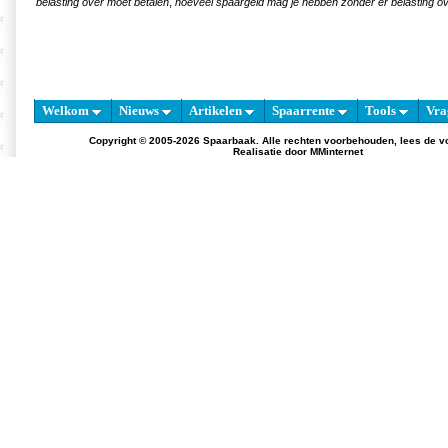
belasting over moet betalen
,
hoeveel spaargeld mag je hebben zonder er belasting ov
Welkom
Nieuws
Artikelen
Spaarrente
Tools
Vra
Copyright © 2005-2026 Spaarbaak. Alle rechten voorbehouden, lees de
v
Realisatie door
MMinternet