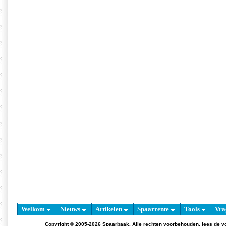
Welkom
Nieuws
Artikelen
Spaarrente
Tools
Vra
Copyright © 2005-2026 Spaarbaak. Alle rechten voorbehouden, lees de
v