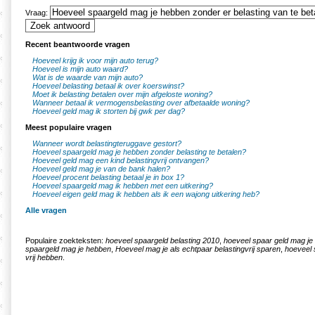
Vraag:
Recent beantwoorde vragen
Hoeveel krijg ik voor mijn auto terug?
Hoeveel is mijn auto waard?
Wat is de waarde van mijn auto?
Hoeveel belasting betaal ik over koerswinst?
Moet ik belasting betalen over mijn afgeloste woning?
Wanneer betaal ik vermogensbelasting over afbetaalde woning?
Hoeveel geld mag ik storten bij gwk per dag?
Meest populaire vragen
Wanneer wordt belastingteruggave gestort?
Hoeveel spaargeld mag je hebben zonder belasting te betalen?
Hoeveel geld mag een kind belastingvrij ontvangen?
Hoeveel geld mag je van de bank halen?
Hoeveel procent belasting betaal je in box 1?
Hoeveel spaargeld mag ik hebben met een uitkering?
Hoeveel eigen geld mag ik hebben als ik een wajong uitkering heb?
Alle vragen
Populaire zoekteksten:
hoeveel spaargeld belasting 2010
,
hoeveel spaar geld mag je
spaargeld mag je hebben
,
Hoeveel mag je als echtpaar belastingvrij sparen
,
hoeveel 
vrij hebben
.