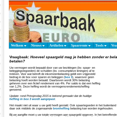
Welkom
Nieuws
Artikelen
Spaarrente
Tools
Vra
Vraagbaak:
Hoeveel spaargeld mag je hebben zonder er bela
betalen?
Uw vermogen wordt bepaald door van uw bezittingen (bv. spaar- en
beleggingstegoeden) de schulden (bv. consumptieve leningen) af te
trekken. Voor wat betreft de inkomstenbelasting geldt een vrijgesteld
bedrag in de box voor sparen en beleggen (
box 3
), waarover geen
belasting hoeft worden betaald. Daarboven wordt 30% belasting
geheven over een fictief rendement van 4%. Per saldo is dat een heffing
van 1,2%. Deze heffing wordt de vermogensrendementsheffing
genoemd.
Update: rond Prinsjesdag 2015 is bekend gemaakt dat de huidige
heffing in box 3 wordt aangepast
.
Het maakt niet uit waar u uw geld heeft gestald. Ook spaartegoeden in het buitenland
daar ook middels de zogenaamde
bronheffing
belasting kan worden ingehouden.
Bij uw aangifte moet u uw totale vermogen aan spaargeld opgeven. In het betreffend