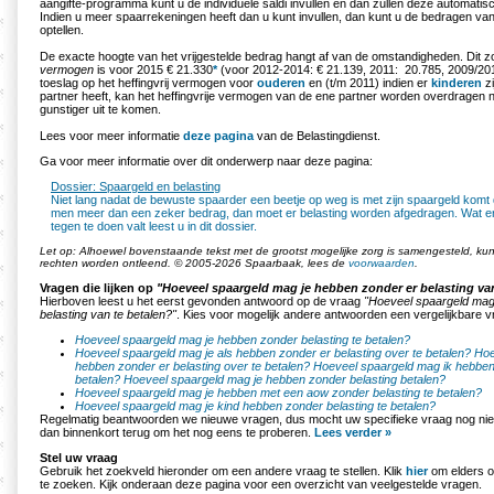
aangifte-programma kunt u de individuele saldi invullen en dan zullen deze automatis
Indien u meer spaarrekeningen heeft dan u kunt invullen, dan kunt u de bedragen van
optellen.
De exacte hoogte van het vrijgestelde bedrag hangt af van de omstandigheden. Di
vermogen
is voor 2015 € 21.330
*
(voor 2012-2014: € 21.139, 2011: 20.785, 2009/2010
toeslag op het heffingvrij vermogen voor
ouderen
en (t/m 2011) indien er
kinderen
zi
partner heeft, kan het heffingvrije vermogen van de ene partner worden overdragen
gunstiger uit te komen.
Lees voor meer informatie
deze pagina
van de Belastingdienst.
Ga voor meer informatie over dit onderwerp naar deze pagina:
Dossier: Spaargeld en belasting
Niet lang nadat de bewuste spaarder een beetje op weg is met zijn spaargeld komt d
men meer dan een zeker bedrag, dan moet er belasting worden afgedragen. Wat er 
tegen te doen valt leest u in dit dossier.
Let op: Alhoewel bovenstaande tekst met de grootst mogelijke zorg is samengesteld, k
rechten worden ontleend. © 2005-2026 Spaarbaak, lees de
voorwaarden
.
Vragen die lijken op
"Hoeveel spaargeld mag je hebben zonder er belasting van
Hierboven leest u het eerst gevonden antwoord op de vraag
"Hoeveel spaargeld mag
belasting van te betalen?"
. Kies voor mogelijk andere antwoorden een vergelijkbare v
Hoeveel spaargeld mag je hebben zonder belasting te betalen?
Hoeveel spaargeld mag je als hebben zonder er belasting over te betalen?
Hoe
hebben zonder er belasting over te betalen?
Hoeveel spaargeld mag ik hebben 
betalen?
Hoeveel spaargeld mag je hebben zonder belasting betalen?
Hoeveel spaargeld mag je hebben met een aow zonder belasting te betalen?
Hoeveel spaargeld mag je kind hebben zonder belasting te betalen?
Regelmatig beantwoorden we nieuwe vragen, dus mocht uw specifieke vraag nog nie
dan binnenkort terug om het nog eens te proberen.
Lees verder »
Stel uw vraag
Gebruik het zoekveld hieronder om een andere vraag te stellen. Klik
hier
om elders o
te zoeken. Kijk onderaan deze pagina voor een overzicht van veelgestelde vragen.