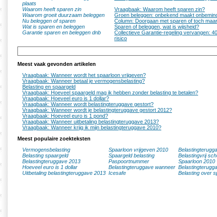
plaats
Waarom heeft sparen zin
Vraagbaak: Waarom heeft sparen zin?
Waarom groeit duurzaam beleggen
Groen beleggen: onbekend maakt onbemin
Nu beleggen of sparen
Column: Doorgaan met sparen of toch maa
Wat is sparen en beleggen
Sparen of beleggen, wat is wijsheid?
Garantie sparen en beleggen dnb
Collectieve Garantie-regeling vervangen: 4
risico
Meest vaak gevonden artikelen
Vraagbaak: Wanneer wordt het spaarloon vrijgeven?
Vraagbaak: Wanneer betaal je vermogensbelasting?
Belasting en spaargeld
Vraagbaak: Hoeveel spaargeld mag ik hebben zonder belasting te betalen?
Vraagbaak: Hoeveel euro is 1 dollar?
Vraagbaak: Wanneer wordt belastingteruggave gestort?
Vraagbaak: Wanneer wordt je belastingteruggave gestort 2012?
Vraagbaak: Hoeveel euro is 1 pond?
Vraagbaak: Wanneer uitbetaling belastingteruggave 2013?
Vraagbaak: Wanneer krijg ik mijn belastingteruggave 2010?
Meest populaire zoekteksten
Vermogensbelasting
Spaarloon vrijgeven 2010
Belastingterugg
Belasting spaargeld
Spaargeld belasting
Belastingvrij sc
Belastingteruggave 2013
Paspoortnummer
Spaarloon 2010
Hoeveel euro is 1 dollar
Belastingteruggave wanneer
Belastingterugg
Uitbetaling belastingteruggave 2013
Icesafe
Belasting over s