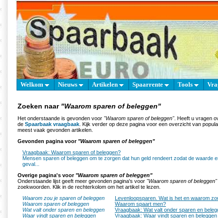
Welkom
Nieuws
Artikelen
Spaarrente
Tools
Vra
Zoeken naar
"Waarom sparen of beleggen"
Het onderstaande is gevonden voor
"Waarom sparen of beleggen"
. Heeft u vragen o
de
Spaarbaak vraagbaak
. Kijk verder op deze pagina voor een overzicht van popul
meest vaak gevonden artikelen.
Gevonden pagina voor
"Waarom sparen of beleggen"
Vraagbaak: Waarom sparen of beleggen?
Mensen sparen of beleggen om te zorgen dat hun geld rendeert zodat de waarde er
geval...
Overige pagina's voor
"Waarom sparen of beleggen"
Onderstaande lijst geeft meer gevonden pagina's voor
"Waarom sparen of beleggen"
zoekwoorden. Klik in de rechterkolom om het artikel te lezen.
Waarom zou je sparen of beleggen
Levenloopsparen. Wat is het en waarom zo
Waarom sparen of beleggen
Waarom spaart men?
Wat valt onder sparen en beleggen
Vraagbaak: Wat valt onder sparen en bele
Waar vindt sparen en beleggen
Vraagbaak: Waar vindt sparen en beleggen 