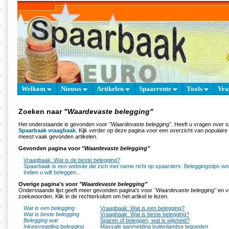
Welkom
Nieuws
Artikelen
Spaarrente
Tools
Vra
Zoeken naar
"Waardevaste belegging"
Het onderstaande is gevonden voor
"Waardevaste belegging"
. Heeft u vragen over 
Spaarbaak vraagbaak
. Kijk verder op deze pagina voor een overzicht van populair
meest vaak gevonden artikelen.
Gevonden pagina voor
"Waardevaste belegging"
Vraagbaak: Wat is de beste belegging?
Spaarbaak is een website die zich met name richt op spaarders. Beleggingstips wo
Indien u wilt beleggen...
Overige pagina's voor
"Waardevaste belegging"
Onderstaande lijst geeft meer gevonden pagina's voor
"Waardevaste belegging"
en vo
zoekwoorden. Klik in de rechterkolom om het artikel te lezen.
Wat is een belegging
Vraagbaak: Wat is een belegging?
Wat is beste belegging
Vraagbaak: Wat is beste belegging?
Belegging wat
Sparen of beleggen, wat is wijsheid?
Inkeerregeling belegging
Massale aanmelding buitenlandse tegoeden