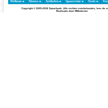
Welkom
Nieuws
Artikelen
Spaarrente
Tools
Vra
Copyright © 2005-2026 Spaarbaak. Alle rechten voorbehouden, lees de
v
Realisatie door
MMinternet