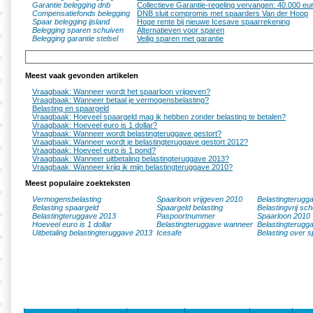
Garantie belegging dnb
Collectieve Garantie-regeling vervangen: 40.000 eur
Compensatiefonds belegging
DNB sluit compromis met spaarders Van der Hoop
Spaar belegging ijsland
Hoge rente bij nieuwe Icesave spaarrekening
Belegging sparen schuiven
Alternatieven voor sparen
Belegging garantie stelsel
Veilig sparen met garantie
Meest vaak gevonden artikelen
Vraagbaak: Wanneer wordt het spaarloon vrijgeven?
Vraagbaak: Wanneer betaal je vermogensbelasting?
Belasting en spaargeld
Vraagbaak: Hoeveel spaargeld mag ik hebben zonder belasting te betalen?
Vraagbaak: Hoeveel euro is 1 dollar?
Vraagbaak: Wanneer wordt belastingteruggave gestort?
Vraagbaak: Wanneer wordt je belastingteruggave gestort 2012?
Vraagbaak: Hoeveel euro is 1 pond?
Vraagbaak: Wanneer uitbetaling belastingteruggave 2013?
Vraagbaak: Wanneer krijg ik mijn belastingteruggave 2010?
Meest populaire zoekteksten
Vermogensbelasting
Spaarloon vrijgeven 2010
Belastingterugg
Belasting spaargeld
Spaargeld belasting
Belastingvrij sc
Belastingteruggave 2013
Paspoortnummer
Spaarloon 2010
Hoeveel euro is 1 dollar
Belastingteruggave wanneer
Belastingterugg
Uitbetaling belastingteruggave 2013
Icesafe
Belasting over s