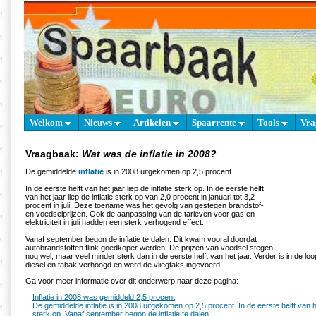
Welkom
Nieuws
Artikelen
Spaarrente
Tools
Vra
Vraagbaak:
Wat was de inflatie in 2008?
De gemiddelde
inflatie
is in 2008 uitgekomen op 2,5 procent.
In de eerste helft van het jaar liep de inflatie sterk op. In de eerste helft
van het jaar liep de inflatie sterk op van 2,0 procent in januari tot 3,2
procent in juli. Deze toename was het gevolg van gestegen brandstof-
en voedselprijzen. Ook de aanpassing van de tarieven voor gas en
elektriciteit in juli hadden een sterk verhogend effect.
Vanaf september begon de inflatie te dalen. Dit kwam vooral doordat
autobrandstoffen flink goedkoper werden. De prijzen van voedsel stegen
nog wel, maar veel minder sterk dan in de eerste helft van het jaar. Verder is in de l
diesel en tabak verhoogd en werd de vliegtaks ingevoerd.
Ga voor meer informatie over dit onderwerp naar deze pagina:
Inflatie in 2008 was gemiddeld 2,5 procent
De gemiddelde inflatie is in 2008 uitgekomen op 2,5 procent. In de eerste helft van het
sterk op. Vanaf september begon de inflatie te dalen.