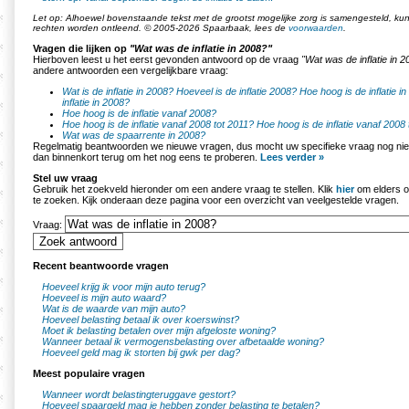
Let op: Alhoewel bovenstaande tekst met de grootst mogelijke zorg is samengesteld, k
rechten worden ontleend. © 2005-2026 Spaarbaak, lees de
voorwaarden
.
Vragen die lijken op
"Wat was de inflatie in 2008?"
Hierboven leest u het eerst gevonden antwoord op de vraag
"Wat was de inflatie in 
andere antwoorden een vergelijkbare vraag:
Wat is de inflatie in 2008?
Hoeveel is de inflatie 2008?
Hoe hoog is de inflatie i
inflatie in 2008?
Hoe hoog is de inflatie vanaf 2008?
Hoe hoog is de inflatie vanaf 2008 tot 2011?
Hoe hoog is de inflatie vanaf 2008
Wat was de spaarrente in 2008?
Regelmatig beantwoorden we nieuwe vragen, dus mocht uw specifieke vraag nog nie
dan binnenkort terug om het nog eens te proberen.
Lees verder »
Stel uw vraag
Gebruik het zoekveld hieronder om een andere vraag te stellen. Klik
hier
om elders o
te zoeken. Kijk onderaan deze pagina voor een overzicht van veelgestelde vragen.
Vraag:
Recent beantwoorde vragen
Hoeveel krijg ik voor mijn auto terug?
Hoeveel is mijn auto waard?
Wat is de waarde van mijn auto?
Hoeveel belasting betaal ik over koerswinst?
Moet ik belasting betalen over mijn afgeloste woning?
Wanneer betaal ik vermogensbelasting over afbetaalde woning?
Hoeveel geld mag ik storten bij gwk per dag?
Meest populaire vragen
Wanneer wordt belastingteruggave gestort?
Hoeveel spaargeld mag je hebben zonder belasting te betalen?