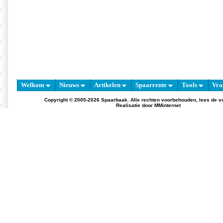
Welkom
Nieuws
Artikelen
Spaarrente
Tools
Vra
Copyright © 2005-2026 Spaarbaak. Alle rechten voorbehouden, lees de
v
Realisatie door
MMinternet