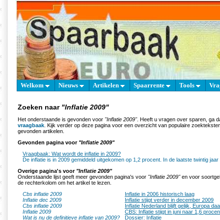
Welkom
Nieuws
Artikelen
Spaarrente
Tools
Vra
Zoeken naar
"Inflatie 2009"
Het onderstaande is gevonden voor
"Inflatie 2009"
. Heeft u vragen over sparen, ga 
vraagbaak
. Kijk verder op deze pagina voor een overzicht van populaire zoektekst
gevonden artikelen.
Gevonden pagina voor
"Inflatie 2009"
Vraagbaak: Wat wordt de inflatie in 2009?
De inflatie is in 2009 gemiddeld uitgekomen op 1,2 procent. In de laatste twintig jaar la
Overige pagina's voor
"Inflatie 2009"
Onderstaande lijst geeft meer gevonden pagina's voor
"Inflatie 2009"
en voor soortgel
de rechterkolom om het artikel te lezen.
Cbs inflatie 2009
Inflatie in 2006 historisch laag
Inflatie dec 2009
Inflatie stijgt verder in december 2009
Cbs inflatie 2009
Inflatie Nederland blijft gelijk, Europa daa
Inflatie 2009
CBS: Inflatie stijgt in juni naar 1,6 procen
Wat is nu de definitieve inflatie van 2009?
Dossier: Inflatie