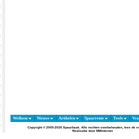
Welkom
Nieuws
Artikelen
Spaarrente
Tools
Vra
Copyright © 2005-2026 Spaarbaak. Alle rechten voorbehouden, lees de
v
Realisatie door
MMinternet