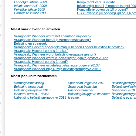
Landelijke inflatie 2009
Koopkracht versus inflatie
Inflatie oostenrijk 2009
Inflatie stijgt naar 1,2 procent in april 20
Feitelijke inflatie 2009
Komt inflatie boven de 10 procent?
Portugese inflatie 2009
CBS: Inflatie in juli ongewijzigd op 1,6 p
Meest vaak gevonden artikelen
Vraagbaak: Wanneer wordt het spaarloon vrijgeven?
Vraagbaak: Wanneer betaal je vermogensbelasting?
Belasting en spaargeld
Vraagbaak: Hoeveel spaargeld mag ik hebben zonder belasting te betalen?
Vraagbaak: Hoeveel euro is 1 dollar?
Vraagbaak: Wanneer wordt belastingteruggave gestort?
Vraagbaak: Wanneer wordt je belastingteruggave gestort 2012?
Vraagbaak: Hoeveel euro is 1 pond?
Vraagbaak: Wanneer uitbetaling belastingteruggave 2013?
Vraagbaak: Wanneer krijg ik mijn belastingteruggave 2010?
Meest populaire zoekteksten
Vermogensbelasting
Spaarloon vrijgeven 2010
Belastingterugg
Belasting spaargeld
Spaargeld belasting
Belastingvrij sc
Belastingteruggave 2013
Paspoortnummer
Spaarloon 2010
Hoeveel euro is 1 dollar
Belastingteruggave wanneer
Belastingterugg
Uitbetaling belastingteruggave 2013
Icesafe
Belasting over s