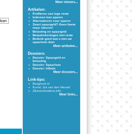
Meer nieuws...
Artikelen:
Profiteren van lage rente
Iedereen kan sparen
Alternatieven voor sparen
Zwart spaargeld? Geen boete
maar inkeren!
Belasting en spaargeld
Betaalrekeningen met rente
Bedenk goed wat u met uw
spaarloon doet
Meer artikelen...
Dossiers:
Dossier: Spaargeld en
belasting
Dossier: Spaarloon
Dossier: Inflatie
Meer dossiers...
Link-tips:
Bosgrond.nl
Kunst: Jos van den Heuvel
ZilverenGuldens.info
Meer links...