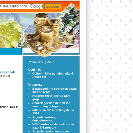
Datum: 6-aug-2026
Opinie:
Spaarbaak
Column: Mijn pensioenplan?
st vaak
Aflossen!
Nieuws:
Belangstelling sparen gedaald
met de rente
Nul procent is geen 1 april
grap
Spaartegoeden nemen toe
maar inleg is lager
rden. Klik in
Inflatie in 2015 de laagste na
1987
Argenta verhoogt
depositorente
NIBC verhoogt depositorente
naar 1,6 procent
Spaarbelasting verandert