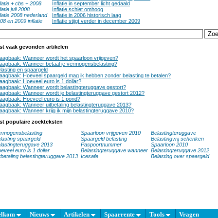
flatie + cbs + 2008
Inflatie in september licht gedaald
flatie juli 2008
Inflatie schiet omhoog
flatie 2008 nederland
Inflatie in 2006 historisch laag
08 en 2009 inflatie
Inflatie stijgt verder in december 2009
st vaak gevonden artikelen
aagbaak: Wanneer wordt het spaarloon vrijgeven?
aagbaak: Wanneer betaal je vermogensbelasting?
lasting en spaargeld
aagbaak: Hoeveel spaargeld mag ik hebben zonder belasting te betalen?
aagbaak: Hoeveel euro is 1 dollar?
aagbaak: Wanneer wordt belastingteruggave gestort?
aagbaak: Wanneer wordt je belastingteruggave gestort 2012?
aagbaak: Hoeveel euro is 1 pond?
aagbaak: Wanneer uitbetaling belastingteruggave 2013?
aagbaak: Wanneer krijg ik mijn belastingteruggave 2010?
st populaire zoekteksten
rmogensbelasting
Spaarloon vrijgeven 2010
Belastingteruggave
lasting spaargeld
Spaargeld belasting
Belastingvrij schenken
lastingteruggave 2013
Paspoortnummer
Spaarloon 2010
eveel euro is 1 dollar
Belastingteruggave wanneer
Belastingteruggave 2012
tbetaling belastingteruggave 2013
Icesafe
Belasting over spaargeld
elkom
Nieuws
Artikelen
Spaarrente
Tools
Vragen