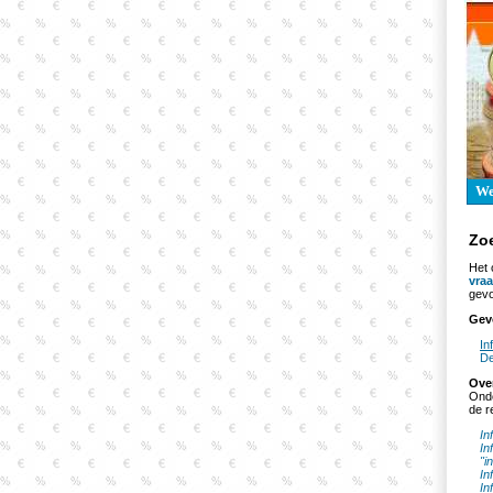
W
Zo
Het 
vra
gevo
Gev
In
De
Ove
Onde
de r
In
In
"i
In
In