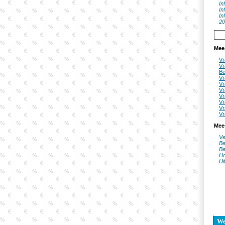
In
In
In
20
Mee
Vr
Vr
Be
Vr
Vr
Vr
Vr
Vr
Vr
Vr
Mee
Ve
Be
Be
Ho
Ui
W