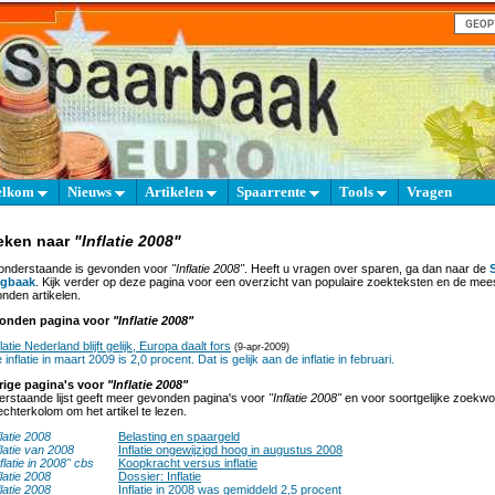
elkom
Nieuws
Artikelen
Spaarrente
Tools
Vragen
eken naar
"Inflatie 2008"
onderstaande is gevonden voor
"Inflatie 2008"
. Heeft u vragen over sparen, ga dan naar de
agbaak
. Kijk verder op deze pagina voor een overzicht van populaire zoekteksten en de mee
nden artikelen.
onden pagina voor
"Inflatie 2008"
flatie Nederland blijft gelijk, Europa daalt fors
(9-apr-2009)
 inflatie in maart 2009 is 2,0 procent. Dat is gelijk aan de inflatie in februari.
rige pagina's voor
"Inflatie 2008"
rstaande lijst geeft meer gevonden pagina's voor
"Inflatie 2008"
en voor soortgelijke zoekwoo
echterkolom om het artikel te lezen.
flatie 2008
Belasting en spaargeld
flatie van 2008
Inflatie ongewijzigd hoog in augustus 2008
nflatie in 2008" cbs
Koopkracht versus inflatie
flatie 2008
Dossier: Inflatie
flatie 2008
Inflatie in 2008 was gemiddeld 2,5 procent