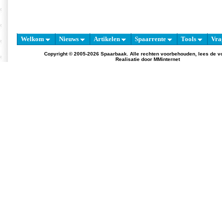
Welkom
Nieuws
Artikelen
Spaarrente
Tools
Vra
Copyright © 2005-2026 Spaarbaak. Alle rechten voorbehouden, lees de
v
Realisatie door
MMinternet