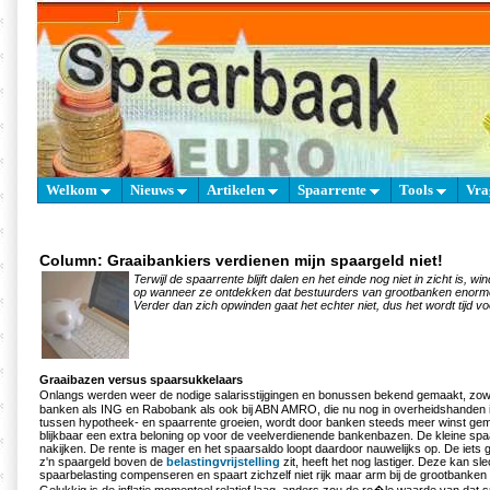
Welkom
Nieuws
Artikelen
Spaarrente
Tools
Vra
Column: Graaibankiers verdienen mijn spaargeld niet!
Terwijl de spaarrente blijft dalen en het einde nog niet in zicht is, 
op wanneer ze ontdekken dat bestuurders van grootbanken enorme
Verder dan zich opwinden gaat het echter niet, dus het wordt tijd vo
Graaibazen versus spaarsukkelaars
Onlangs werden weer de nodige salarisstijgingen en bonussen bekend gemaakt, zow
banken als ING en Rabobank als ook bij ABN AMRO, die nu nog in overheidshanden 
tussen hypotheek- en spaarrente groeien, wordt door banken steeds meer winst gema
blijkbaar een extra beloning op voor de veelverdienende bankenbazen. De kleine spaa
nakijken. De rente is mager en het spaarsaldo loopt daardoor nauwelijks op. De iets 
z'n spaargeld boven de
belastingvrijstelling
zit, heeft het nog lastiger. Deze kan sl
spaarbelasting compenseren en spaart zichzelf niet rijk maar arm bij de grootbanken 