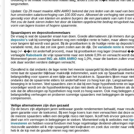
Gelukkig is de inflatie momenteel relatief laag, anders zou de re�le waarde van dat 
wegsmelten.
Update: Op 29 maart maakte ABN AMRO bekend dat zes leden van de raad van best
hun omstreden salarisverhoging van 100.000 euro. Alhoewel de verhoging niet onwettig
gevoelig voor druk van klanten en andere burgers die een jaarsalaris van ruim 6 ton 
Het zou de bank sieren indien het door de klanten opgebrachte bedrag terugvloeit naa
vorm van lagere kosten of hogere spaarrente.
Spaarslapers en depositodommelaars
De vraag is wat de spaarder eraan kan doen. Goede alternatieven zijn immers dun 
deposito's
valt bij sommige banken nog een redelijke rente te halen, maar alleen nog
voor langere tijd wordt vast gezet. Bij de grootbanken is de huidige rente op deposito
variabele rente, dus dat zet ook geen zoden aan de dijk. De
variabele rente
is momen
laag (+/- ��n tot anderhalf procent), maar bij grootbanken nog lager (maximaal �
verlaagde
Rabobank
de vrije spaarrente naar een luttele 0,9% en verwacht wordt dat
Momenteel geven zowel
ING
als
ABN AMRO
nog 1,0%, maar die banken zullen vroeg
ook daar worden verdere dalingen verwacht.
Opvallend is dat ondanks de lage rente het meeste spaargeld bij diezelfde grootbanke
rente laat de spaarder blijkbaar makkelijk indommelen, want ook op Spaarbaak merk
belangstelling voor sparen al een tijdje aan het inzakken is. Spaarders lijken maar nie
ondanks dat de spaarrente elders tot anderhalf keer zo hoog kan zijn. Langzaamaan li
beweging in te komen. Veel spaarders zien in dat bij een hoge hypotheekrente en lag
voordeliger wordt om de hypotheeklening al dan niet deels af te lossen. Banken al
ook dat de aflossingen op hypotheken nog nooit zo hoog waren. Ook mag beleggen z
belangstelling verheugen en proberen sommige spaarders met beleggingen de tegenv
compenseren.
Veilige alternatieven zijn dun gezaaid
Op de beurs zijn afgelopen jaren weliswaar goede rendementen behaald, maar resultat
geen garantie voor de toekomst. Bij een hoge koers kan men verwachten dat deze ooi
de meeste spaarders willen een dergelijk risico niet lopen. Ikzelf heb ervoor gekoze
deel van m'n vermogen in beleggingen te steken. Momenteel volg ik websites met
ti
investeren
en hebben vooral fondsen met hoge regelmatige dividend-uitkeringen mijn 
risicovolle aandelen wil ik mijn spaargeld niet kwijtraken en zoek dus verder naar veil
heb ik de kip met de gouden eieren nog niet gevonden.