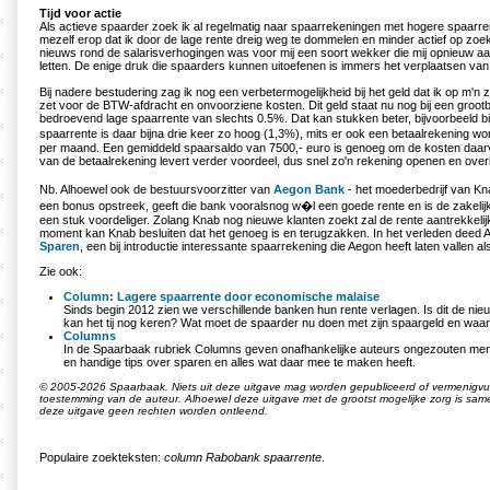
Tijd voor actie
Als actieve spaarder zoek ik al regelmatig naar spaarrekeningen met hogere spaarren
mezelf erop dat ik door de lage rente dreig weg te dommelen en minder actief op zoe
nieuws rond de salarisverhogingen was voor mij een soort wekker die mij opnieuw a
letten. De enige druk die spaarders kunnen uitoefenen is immers het verplaatsen van
Bij nadere bestudering zag ik nog een verbetermogelijkheid bij het geld dat ik op m'n 
zet voor de BTW-afdracht en onvoorziene kosten. Dit geld staat nu nog bij een groo
bedroevend lage spaarrente van slechts 0.5%. Dat kan stukken beter, bijvoorbeeld b
spaarrente is daar bijna drie keer zo hoog (1,3%), mits er ook een betaalrekening w
per maand. Een gemiddeld spaarsaldo van 7500,- euro is genoeg om de kosten daar
van de betaalrekening levert verder voordeel, dus snel zo'n rekening openen en ove
Nb. Alhoewel ook de bestuursvoorzitter van
Aegon Bank
- het moederbedrijf van Kn
een bonus opstreek, geeft die bank vooralsnog w�l een goede rente en is de zakelij
een stuk voordeliger. Zolang Knab nog nieuwe klanten zoekt zal de rente aantrekkelijk
moment kan Knab besluiten dat het genoeg is en terugzakken. In het verleden deed Ae
Sparen
, een bij introductie interessante spaarrekening die Aegon heeft laten vallen a
Zie ook:
Column: Lagere spaarrente door economische malaise
Sinds begin 2012 zien we verschillende banken hun rente verlagen. Is dit de nie
kan het tij nog keren? Wat moet de spaarder nu doen met zijn spaargeld en waar 
Columns
In de Spaarbaak rubriek Columns geven onafhankelijke auteurs ongezouten me
en handige tips over sparen en alles wat daar mee te maken heeft.
© 2005-2026 Spaarbaak. Niets uit deze uitgave mag worden gepubliceerd of vermenigvuld
toestemming van de auteur. Alhoewel deze uitgave met de grootst mogelijke zorg is sa
deze uitgave geen rechten worden ontleend.
Populaire zoekteksten:
column Rabobank spaarrente
.