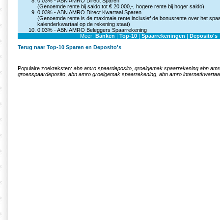
0,03% -
ABN AMRO Direct Sparen
(Genoemde rente bij saldo tot € 20.000,-, hogere rente bij hoger saldo)
0,03% -
ABN AMRO Direct Kwartaal Sparen
(Genoemde rente is de maximale rente inclusief de bonusrente over het spaa
kalenderkwartaal op de rekening staat)
0,03% -
ABN AMRO Beleggers Spaarrekening
Meer:
Banken
|
Top-10
|
Spaarrekeningen
|
Deposito's
Terug naar Top-10 Sparen en Deposito's
Populaire zoekteksten:
abn amro spaardeposito
,
groeigemak spaarrekening abn amr
groenspaardeposito
,
abn amro groeigemak spaarrekening
,
abn amro internetkwartaa