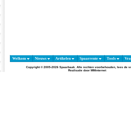
Welkom
Nieuws
Artikelen
Spaarrente
Tools
Vra
Copyright © 2005-2026 Spaarbaak. Alle rechten voorbehouden, lees de
v
Realisatie door
MMinternet