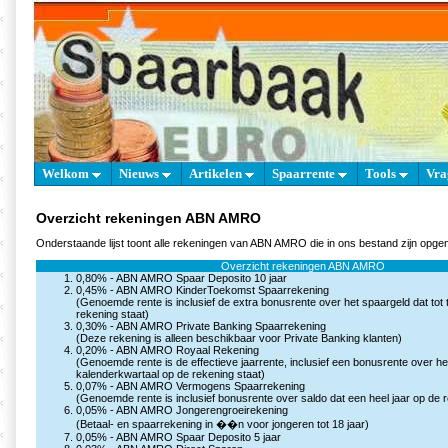
Welkom
Nieuws
Artikelen
Spaarrente
Tools
Vra
Overzicht rekeningen ABN AMRO
Onderstaande lijst toont alle rekeningen van ABN AMRO die in ons bestand zijn opg
Overzicht rekeningen ABN AMRO
0,80% -
ABN AMRO Spaar Deposito 10 jaar
0,45% -
ABN AMRO KinderToekomst Spaarrekening
(Genoemde rente is inclusief de extra bonusrente over het spaargeld dat to
rekening staat)
0,30% -
ABN AMRO Private Banking Spaarrekening
(Deze rekening is alleen beschikbaar voor Private Banking klanten)
0,20% -
ABN AMRO Royaal Rekening
(Genoemde rente is de effectieve jaarrente, inclusief een bonusrente over he
kalenderkwartaal op de rekening staat)
0,07% -
ABN AMRO Vermogens Spaarrekening
(Genoemde rente is inclusief bonusrente over saldo dat een heel jaar op de r
0,05% -
ABN AMRO Jongerengroeirekening
(Betaal- en spaarrekening in ��n voor jongeren tot 18 jaar)
0,05% -
ABN AMRO Spaar Deposito 5 jaar