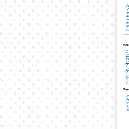
Ve
Sp
te
Wa
ve
Ho
Wa
Ve
Mee
Vr
Vr
Be
Vr
Vr
Vr
Vr
Vr
Vr
Vr
Mee
Ve
Be
Be
Ho
Ui