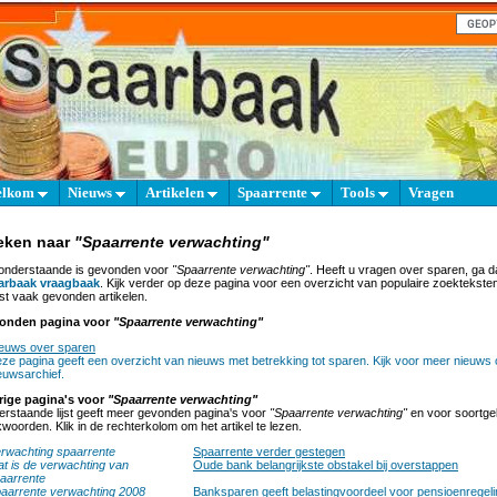
elkom
Nieuws
Artikelen
Spaarrente
Tools
Vragen
eken naar
"Spaarrente verwachting"
onderstaande is gevonden voor
"Spaarrente verwachting"
. Heeft u vragen over sparen, ga 
arbaak vraagbaak
. Kijk verder op deze pagina voor een overzicht van populaire zoektekste
t vaak gevonden artikelen.
onden pagina voor
"Spaarrente verwachting"
euws over sparen
ze pagina geeft een overzicht van nieuws met betrekking tot sparen. Kijk voor meer nieuws 
euwsarchief.
rige pagina's voor
"Spaarrente verwachting"
rstaande lijst geeft meer gevonden pagina's voor
"Spaarrente verwachting"
en voor soortgel
woorden. Klik in de rechterkolom om het artikel te lezen.
rwachting spaarrente
Spaarrente verder gestegen
t is de verwachting van
Oude bank belangrijkste obstakel bij overstappen
aarrente
aarrente verwachting 2008
Banksparen geeft belastingvoordeel voor pensioenregeli