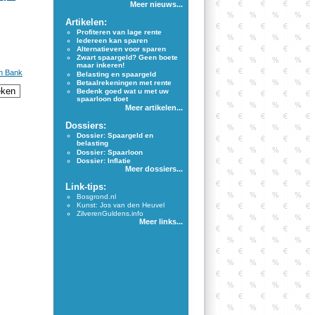
Meer nieuws...
Artikelen:
Profiteren van lage rente
Iedereen kan sparen
Alternatieven voor sparen
Zwart spaargeld? Geen boete
maar inkeren!
an Bank
Belasting en spaargeld
Betaalrekeningen met rente
Bedenk goed wat u met uw
spaarloon doet
Meer artikelen...
Dossiers:
Dossier: Spaargeld en
belasting
Dossier: Spaarloon
Dossier: Inflatie
Meer dossiers...
Link-tips:
Bosgrond.nl
Kunst: Jos van den Heuvel
ZilverenGuldens.info
Meer links...