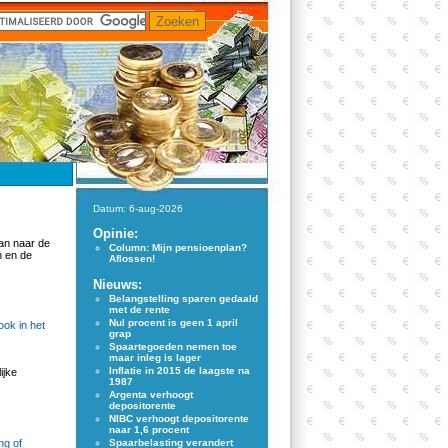
Datum: 6-aug-2026
Opinie:
dan naar de
Column: Mijn pensioenplan?
n en de
Aflossen!
Nieuws:
Belangstelling sparen gedaald
met de rente
Nul procent is geen 1 april
ook in het
grap
Spaartegoeden nemen toe
maar inleg is lager
Inflatie in 2015 de laagste na
ijke
1987
Argenta verhoogt
depositorente
NIBC verhoogt depositorente
naar 1,6 procent
ng of
Spaarbelasting verandert