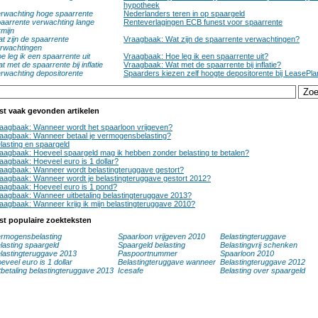
hypotheek
rwachting hoge spaarrente
Nederlanders teren in op spaargeld
aarrente verwachting lange
Renteverlagingen ECB funest voor spaarrente
rmijn
t zijn de spaarrente
Vraagbaak: Wat zijn de spaarrente verwachtingen?
rwachtingen
e leg ik een spaarrente uit
Vraagbaak: Hoe leg ik een spaarrente uit?
t met de spaarrente bij inflatie
Vraagbaak: Wat met de spaarrente bij inflatie?
rwachting depositorente
Spaarders kiezen zelf hoogte depositorente bij LeasePl
st vaak gevonden artikelen
aagbaak: Wanneer wordt het spaarloon vrijgeven?
aagbaak: Wanneer betaal je vermogensbelasting?
lasting en spaargeld
aagbaak: Hoeveel spaargeld mag ik hebben zonder belasting te betalen?
aagbaak: Hoeveel euro is 1 dollar?
aagbaak: Wanneer wordt belastingteruggave gestort?
aagbaak: Wanneer wordt je belastingteruggave gestort 2012?
aagbaak: Hoeveel euro is 1 pond?
aagbaak: Wanneer uitbetaling belastingteruggave 2013?
aagbaak: Wanneer krijg ik mijn belastingteruggave 2010?
st populaire zoekteksten
rmogensbelasting
Spaarloon vrijgeven 2010
Belastingteruggave
lasting spaargeld
Spaargeld belasting
Belastingvrij schenken
lastingteruggave 2013
Paspoortnummer
Spaarloon 2010
eveel euro is 1 dollar
Belastingteruggave wanneer
Belastingteruggave 2012
tbetaling belastingteruggave 2013
Icesafe
Belasting over spaargeld