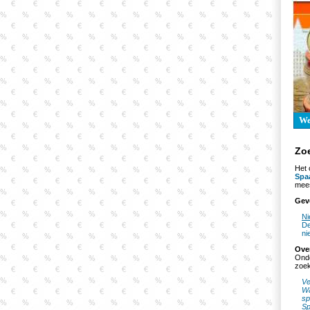
W
Zo
Het 
Spa
mees
Gev
Ni
De
ni
Ove
Onde
zoek
Ve
Wa
sp
Sp