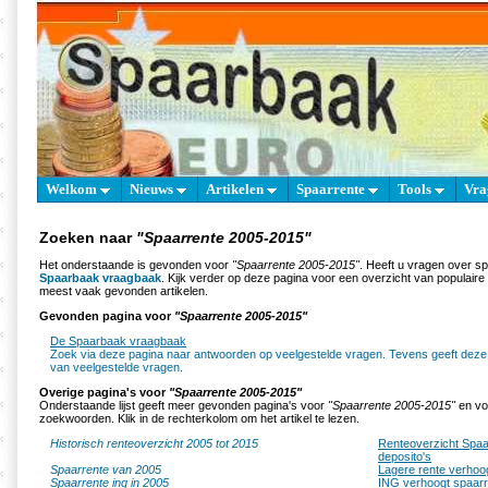
Welkom
Nieuws
Artikelen
Spaarrente
Tools
Vra
Zoeken naar
"Spaarrente 2005-2015"
Het onderstaande is gevonden voor
"Spaarrente 2005-2015"
. Heeft u vragen over s
Spaarbaak vraagbaak
. Kijk verder op deze pagina voor een overzicht van populair
meest vaak gevonden artikelen.
Gevonden pagina voor
"Spaarrente 2005-2015"
De Spaarbaak vraagbaak
Zoek via deze pagina naar antwoorden op veelgestelde vragen. Tevens geeft deze
van veelgestelde vragen.
Overige pagina's voor
"Spaarrente 2005-2015"
Onderstaande lijst geeft meer gevonden pagina's voor
"Spaarrente 2005-2015"
en voo
zoekwoorden. Klik in de rechterkolom om het artikel te lezen.
Historisch renteoverzicht 2005 tot 2015
Renteoverzicht Spaa
deposito's
Spaarrente van 2005
Lagere rente verhoo
Spaarrente ing in 2005
ING verhoogt spaarr