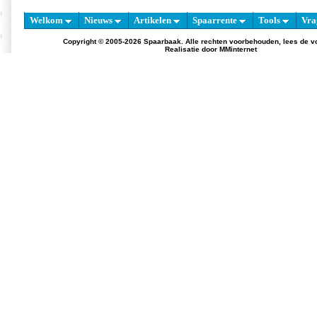
Welkom
Nieuws
Artikelen
Spaarrente
Tools
Vra
Copyright © 2005-2026 Spaarbaak. Alle rechten voorbehouden, lees de
v
Realisatie door
MMinternet