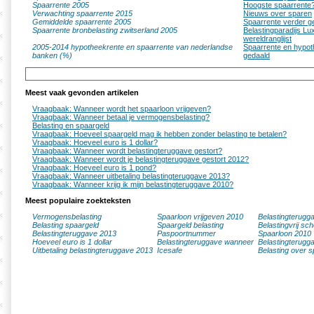
Spaarrente 2005
Hoogste spaarrente?
Verwachting spaarrente 2015
Nieuws over sparen
Gemiddelde spaarrente 2005
Spaarrente verder g
Spaarrente bronbelasting zwitserland 2005
Belastingparadijs L
wereldranglijst
2005-2014 hypotheekrente en spaarrente van nederlandse
Spaarrente en hypot
banken (%)
gedaald
Meest vaak gevonden artikelen
Vraagbaak: Wanneer wordt het spaarloon vrijgeven?
Vraagbaak: Wanneer betaal je vermogensbelasting?
Belasting en spaargeld
Vraagbaak: Hoeveel spaargeld mag ik hebben zonder belasting te betalen?
Vraagbaak: Hoeveel euro is 1 dollar?
Vraagbaak: Wanneer wordt belastingteruggave gestort?
Vraagbaak: Wanneer wordt je belastingteruggave gestort 2012?
Vraagbaak: Hoeveel euro is 1 pond?
Vraagbaak: Wanneer uitbetaling belastingteruggave 2013?
Vraagbaak: Wanneer krijg ik mijn belastingteruggave 2010?
Meest populaire zoekteksten
Vermogensbelasting
Spaarloon vrijgeven 2010
Belastingterugg
Belasting spaargeld
Spaargeld belasting
Belastingvrij sc
Belastingteruggave 2013
Paspoortnummer
Spaarloon 2010
Hoeveel euro is 1 dollar
Belastingteruggave wanneer
Belastingterugg
Uitbetaling belastingteruggave 2013
Icesafe
Belasting over s