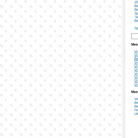
20
Be
Be
Sp
"b
Be
Sp
Mee
Vr
Vr
Be
Vr
Vr
Vr
Vr
Vr
Vr
Vr
Mee
Ve
Be
Be
Ho
Ui