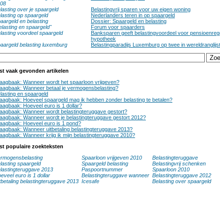
08
lasting over je spaargeld
Belastingvrij sparen voor uw eigen woning
lasting op spaargeld
Nederlanders teren in op spaargeld
aargeld en belasting
Dossier: Spaargeld en belasting
elasting en spaargeld"
Forum voor spaarders
lasting voordeel spaargeld
Banksparen geeft belastingvoordeel voor pensioenrege
hypotheek
aargeld belasting luxemburg
Belastingparadijs Luxemburg op twee in wereldranglijs
st vaak gevonden artikelen
aagbaak: Wanneer wordt het spaarloon vrijgeven?
aagbaak: Wanneer betaal je vermogensbelasting?
lasting en spaargeld
aagbaak: Hoeveel spaargeld mag ik hebben zonder belasting te betalen?
aagbaak: Hoeveel euro is 1 dollar?
aagbaak: Wanneer wordt belastingteruggave gestort?
aagbaak: Wanneer wordt je belastingteruggave gestort 2012?
aagbaak: Hoeveel euro is 1 pond?
aagbaak: Wanneer uitbetaling belastingteruggave 2013?
aagbaak: Wanneer krijg ik mijn belastingteruggave 2010?
st populaire zoekteksten
rmogensbelasting
Spaarloon vrijgeven 2010
Belastingteruggave
lasting spaargeld
Spaargeld belasting
Belastingvrij schenken
lastingteruggave 2013
Paspoortnummer
Spaarloon 2010
eveel euro is 1 dollar
Belastingteruggave wanneer
Belastingteruggave 2012
tbetaling belastingteruggave 2013
Icesafe
Belasting over spaargeld