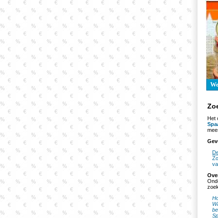
W
Zo
Het 
Spa
mees
Gev
De
Zo
va
Ove
Onde
zoek
Ho
Wa
be
Sp