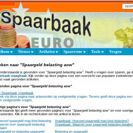
elkom
Nieuws
Artikelen
Spaarrente
Tools
Vragen
eken naar
"Spaargeld belasting aow"
onderstaande is gevonden voor
"Spaargeld belasting aow"
. Heeft u vragen over sparen, ga 
arbaak vraagbaak
. Kijk verder op deze pagina voor een overzicht van populaire zoektekste
t vaak gevonden artikelen.
onden pagina voor
"Spaargeld belasting aow"
 Spaarbaak vraagbaak
ek via deze pagina naar antwoorden op veelgestelde vragen. Tevens geeft deze pagina een 
n veelgestelde vragen.
rige pagina's voor
"Spaargeld belasting aow"
rstaande lijst geeft meer gevonden pagina's voor
"Spaargeld belasting aow"
en voor soortgel
woorden. Klik in de rechterkolom om het artikel te lezen.
eveel spaargeld mag kind belasting
Vraagbaak: Hoeveel spaargeld mag kind belasting?
arom over spaargeld belasting
Vraagbaak: Waarom over spaargeld belasting betalen
talen
aargeld en belasting spaargeld
Belasting en spaargeld