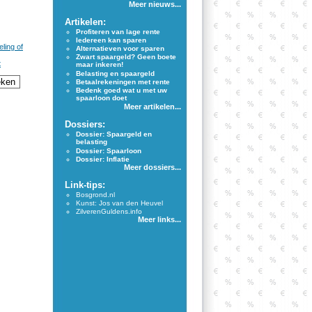
Meer nieuws...
Artikelen:
Profiteren van lage rente
Iedereen kan sparen
ling of
Alternatieven voor sparen
Zwart spaargeld? Geen boete
t
maar inkeren!
Belasting en spaargeld
Betaalrekeningen met rente
Bedenk goed wat u met uw
spaarloon doet
Meer artikelen...
Dossiers:
Dossier: Spaargeld en
belasting
Dossier: Spaarloon
Dossier: Inflatie
Meer dossiers...
Link-tips:
Bosgrond.nl
Kunst: Jos van den Heuvel
ZilverenGuldens.info
Meer links...