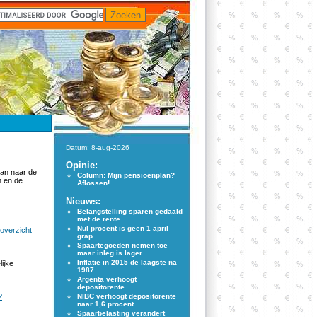
Datum: 8-aug-2026
Opinie:
dan naar de
Column: Mijn pensioenplan?
n en de
Aflossen!
Nieuws:
Belangstelling sparen gedaald
met de rente
Nul procent is geen 1 april
overzicht
grap
Spaartegoeden nemen toe
maar inleg is lager
Inflatie in 2015 de laagste na
ijke
1987
Argenta verhoogt
depositorente
?
NIBC verhoogt depositorente
naar 1,6 procent
Spaarbelasting verandert