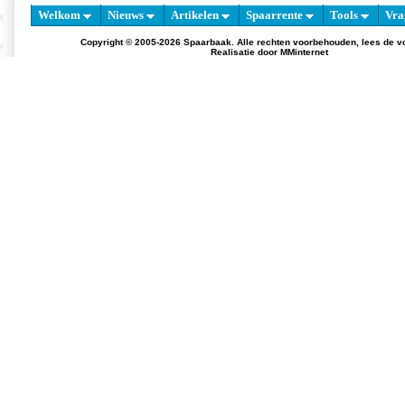
Welkom
Nieuws
Artikelen
Spaarrente
Tools
Vra
Copyright © 2005-2026 Spaarbaak. Alle rechten voorbehouden, lees de
v
Realisatie door
MMinternet