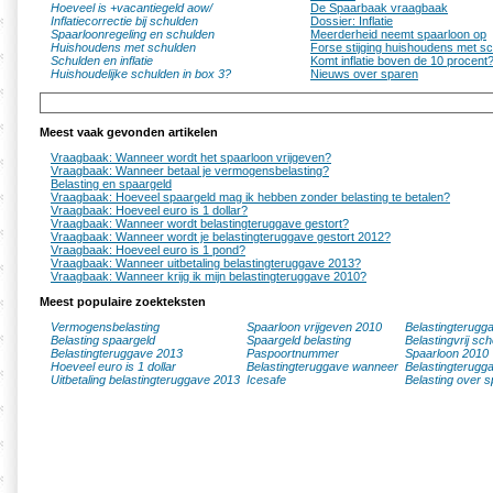
Hoeveel is +vacantiegeld aow/
De Spaarbaak vraagbaak
Inflatiecorrectie bij schulden
Dossier: Inflatie
Spaarloonregeling en schulden
Meerderheid neemt spaarloon op
Huishoudens met schulden
Forse stijging huishoudens met sc
Schulden en inflatie
Komt inflatie boven de 10 procent
Huishoudelijke schulden in box 3?
Nieuws over sparen
Meest vaak gevonden artikelen
Vraagbaak: Wanneer wordt het spaarloon vrijgeven?
Vraagbaak: Wanneer betaal je vermogensbelasting?
Belasting en spaargeld
Vraagbaak: Hoeveel spaargeld mag ik hebben zonder belasting te betalen?
Vraagbaak: Hoeveel euro is 1 dollar?
Vraagbaak: Wanneer wordt belastingteruggave gestort?
Vraagbaak: Wanneer wordt je belastingteruggave gestort 2012?
Vraagbaak: Hoeveel euro is 1 pond?
Vraagbaak: Wanneer uitbetaling belastingteruggave 2013?
Vraagbaak: Wanneer krijg ik mijn belastingteruggave 2010?
Meest populaire zoekteksten
Vermogensbelasting
Spaarloon vrijgeven 2010
Belastingterugg
Belasting spaargeld
Spaargeld belasting
Belastingvrij sc
Belastingteruggave 2013
Paspoortnummer
Spaarloon 2010
Hoeveel euro is 1 dollar
Belastingteruggave wanneer
Belastingterugg
Uitbetaling belastingteruggave 2013
Icesafe
Belasting over s