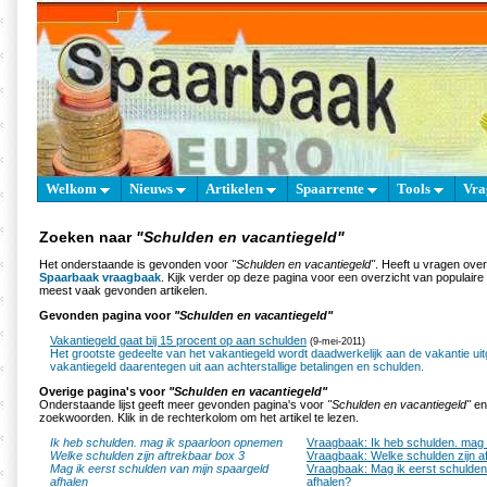
Welkom
Nieuws
Artikelen
Spaarrente
Tools
Vra
Zoeken naar
"Schulden en vacantiegeld"
Het onderstaande is gevonden voor
"Schulden en vacantiegeld"
. Heeft u vragen ove
Spaarbaak vraagbaak
. Kijk verder op deze pagina voor een overzicht van populair
meest vaak gevonden artikelen.
Gevonden pagina voor
"Schulden en vacantiegeld"
Vakantiegeld gaat bij 15 procent op aan schulden
(9-mei-2011)
Het grootste gedeelte van het vakantiegeld wordt daadwerkelijk aan de vakantie ui
vakantiegeld daarentegen uit aan achterstallige betalingen en schulden.
Overige pagina's voor
"Schulden en vacantiegeld"
Onderstaande lijst geeft meer gevonden pagina's voor
"Schulden en vacantiegeld"
en 
zoekwoorden. Klik in de rechterkolom om het artikel te lezen.
Ik heb schulden. mag ik spaarloon opnemen
Vraagbaak: Ik heb schulden. mag
Welke schulden zijn aftrekbaar box 3
Vraagbaak: Welke schulden zijn a
Mag ik eerst schulden van mijn spaargeld
Vraagbaak: Mag ik eerst schulden
afhalen
afhalen?