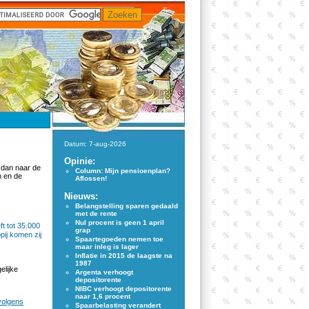
Datum: 7-aug-2026
Opinie:
 dan naar de
Column: Mijn pensioenplan?
n en de
Aflossen!
Nieuws:
Belangstelling sparen gedaald
met de rente
Nul procent is geen 1 april
t tot 35.000
grap
ij komen zij
Spaartegoeden nemen toe
maar inleg is lager
Inflatie in 2015 de laagste na
1987
elijke
Argenta verhoogt
depositorente
NIBC verhoogt depositorente
naar 1,6 procent
volgens
Spaarbelasting verandert