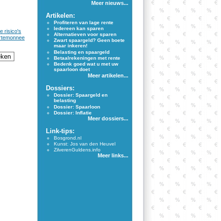
Meer nieuws...
Artikelen:
Profiteren van lage rente
Iedereen kan sparen
 risico's
Alternatieven voor sparen
portemonnee
Zwart spaargeld? Geen boete
maar inkeren!
Belasting en spaargeld
Betaalrekeningen met rente
Bedenk goed wat u met uw
spaarloon doet
Meer artikelen...
Dossiers:
Dossier: Spaargeld en
belasting
Dossier: Spaarloon
Dossier: Inflatie
Meer dossiers...
Link-tips:
Bosgrond.nl
Kunst: Jos van den Heuvel
ZilverenGuldens.info
Meer links...