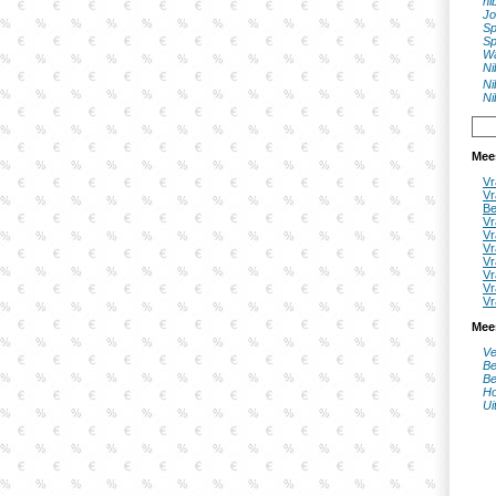
ni
Jo
Sp
Sp
Wa
Ni
Ni
Ni
Mee
Vr
Vr
Be
Vr
Vr
Vr
Vr
Vr
Vr
Vr
Mee
Ve
Be
Be
Ho
Ui