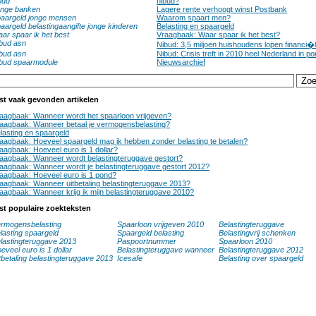
bud
nibud?
nge banken
Lagere rente verhoogt winst Postbank
aargeld jonge mensen
Waarom spaart men?
aargeld belastingaangifte jonge kinderen
Belasting en spaargeld
ar spaar ik het best
Vraagbaak: Waar spaar ik het best?
bud asn
Nibud: 3,5 miljoen huishoudens lopen financi�le
bud asn
Nibud: Crisis treft in 2010 heel Nederland in 
bud spaarmodule
Nieuwsarchief
st vaak gevonden artikelen
aagbaak: Wanneer wordt het spaarloon vrijgeven?
aagbaak: Wanneer betaal je vermogensbelasting?
lasting en spaargeld
aagbaak: Hoeveel spaargeld mag ik hebben zonder belasting te betalen?
aagbaak: Hoeveel euro is 1 dollar?
aagbaak: Wanneer wordt belastingteruggave gestort?
aagbaak: Wanneer wordt je belastingteruggave gestort 2012?
aagbaak: Hoeveel euro is 1 pond?
aagbaak: Wanneer uitbetaling belastingteruggave 2013?
aagbaak: Wanneer krijg ik mijn belastingteruggave 2010?
st populaire zoekteksten
rmogensbelasting
Spaarloon vrijgeven 2010
Belastingteruggave
lasting spaargeld
Spaargeld belasting
Belastingvrij schenken
lastingteruggave 2013
Paspoortnummer
Spaarloon 2010
eveel euro is 1 dollar
Belastingteruggave wanneer
Belastingteruggave 2012
tbetaling belastingteruggave 2013
Icesafe
Belasting over spaargeld