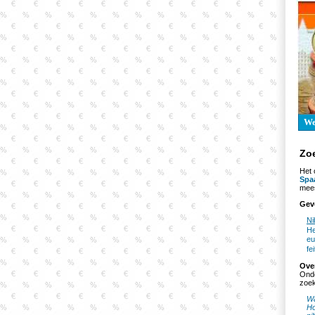
W
Zo
Het 
Spa
mees
Gev
Ni
He
eu
fe
Ove
Onde
zoek
Wa
Ho