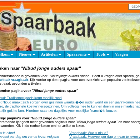
elkom
Nieuws
Artikelen
Spaarrente
Tools
Vragen
eken naar
"Nibud jonge ouders spaar"
onderstaande is gevonden voor
"Nibud jonge ouders spaar"
. Heeft u vragen over sparen, ga
arbaak vraagbaak
. Kijk verder op deze pagina voor een overzicht van populaire zoektekste
t vaak gevonden artikelen.
onden pagina voor
"Nibud jonge ouders spaar"
bud: Traditioneel gezin komt moeilijk rond
t Nibud maakt zich zorgen over gezinnen waarbij ��n ouder werkt en een jaarinkomen heef
ro, de traditionele kostwinnersgezinnen. Om volledig mee te kunnen doen in onze maatschapp
itelijk geld te kort. Hierdoor staan ze dagelijks voor moeilijke financi�le keuzes.
rige pagina's voor
"Nibud jonge ouders spaar"
rstaande lijst geeft meer gevonden pagina's voor
"Nibud jonge ouders spaar"
en voor soortg
woorden. Klik in de rechterkolom om het artikel te lezen.
t is nibud
Vraagbaak: Wat is nibud?
eveel per dag om van te leven volgens
Vraagbaak: Hoeveel per dag om van te leven 