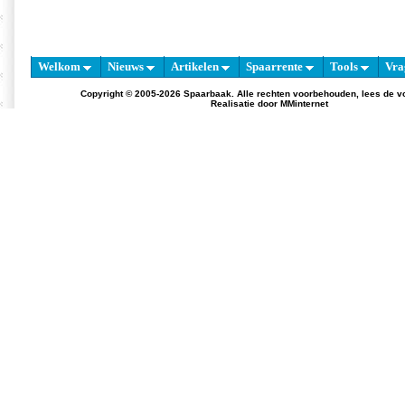
Welkom
Nieuws
Artikelen
Spaarrente
Tools
Vra
Copyright © 2005-2026 Spaarbaak. Alle rechten voorbehouden, lees de
v
Realisatie door
MMinternet