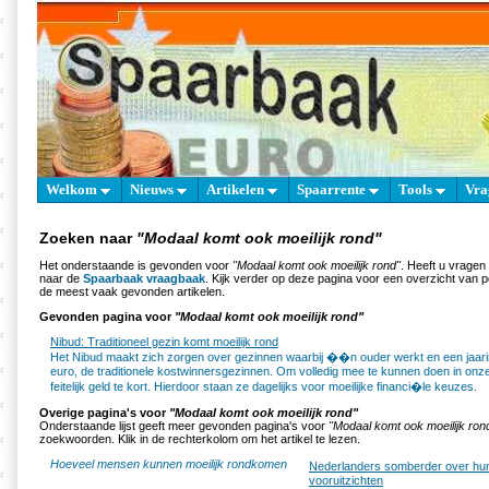
Welkom
Nieuws
Artikelen
Spaarrente
Tools
Vra
Zoeken naar
"Modaal komt ook moeilijk rond"
Het onderstaande is gevonden voor
"Modaal komt ook moeilijk rond"
. Heeft u vragen
naar de
Spaarbaak vraagbaak
. Kijk verder op deze pagina voor een overzicht van 
de meest vaak gevonden artikelen.
Gevonden pagina voor
"Modaal komt ook moeilijk rond"
Nibud: Traditioneel gezin komt moeilijk rond
Het Nibud maakt zich zorgen over gezinnen waarbij ��n ouder werkt en een jaari
euro, de traditionele kostwinnersgezinnen. Om volledig mee te kunnen doen in onz
feitelijk geld te kort. Hierdoor staan ze dagelijks voor moeilijke financi�le keuzes.
Overige pagina's voor
"Modaal komt ook moeilijk rond"
Onderstaande lijst geeft meer gevonden pagina's voor
"Modaal komt ook moeilijk ron
zoekwoorden. Klik in de rechterkolom om het artikel te lezen.
Hoeveel mensen kunnen moeilijk rondkomen
Nederlanders somberder over hun
vooruitzichten