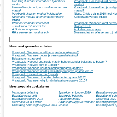
Hoe lang duurt het voordat een hypotheek
Vraagbaak: Hoe lang duurt het v
rond is
rond is?
Hoeveel heb je nodig om rond te komen per
Vraagbaak: Hoeveel heb je nodig
maand
maand?
Voorbeeld uitgaven modaal huishouden
Nibud: Crisis treft in 2010 heel N
Nederland modaal inkomen gecorrigeerd
Koopkracht versus inflatie
inflatie
Wanneer komt het voorschot
Vraagbaak: Wanneer komt het vo
Tumult rond dsb neemt toe
Dossier: DSB
Artikels rond sparen
Artikelen over sparen
Rijke gemeenten rond utrecht
Bloemendaal en Wassenaar zijn r
Meest vaak gevonden artikelen
Vraagbaak: Wanneer wordt het spaarloon vrijgeven?
Vraagbaak: Wanneer betaal je vermogensbelasting?
Belasting en spaargeld
Vraagbaak: Hoeveel spaargeld mag ik hebben zonder belasting te betalen?
Vraagbaak: Hoeveel euro is 1 dollar?
Vraagbaak: Wanneer wordt belastingteruggave gestort?
Vraagbaak: Wanneer wordt je belastingteruggave gestort 2012?
Vraagbaak: Hoeveel euro is 1 pond?
Vraagbaak: Wanneer uitbetaling belastingteruggave 2013?
Vraagbaak: Wanneer krijg ik mijn belastingteruggave 2010?
Meest populaire zoekteksten
Vermogensbelasting
Spaarloon vrijgeven 2010
Belastingterugg
Belasting spaargeld
Spaargeld belasting
Belastingvrij sc
Belastingteruggave 2013
Paspoortnummer
Spaarloon 2010
Hoeveel euro is 1 dollar
Belastingteruggave wanneer
Belastingterugg
Uitbetaling belastingteruggave 2013
Icesafe
Belasting over s