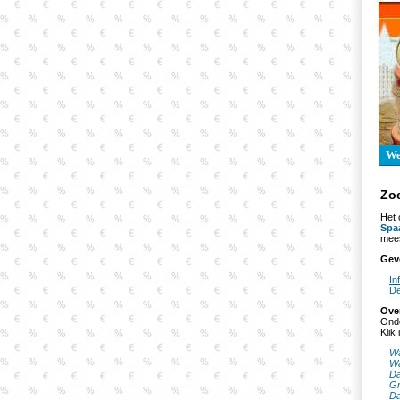
W
Zo
Het 
Spa
mees
Gev
In
De
Ove
Onde
Klik
Wa
Wa
Da
Gr
Da