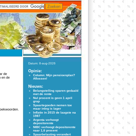
Datum: 8-aug-2026
Opinie:
ar de
Column: Mijn pensioenplan?
n en de
Aflossen!
Nieuws:
Belangstelling sparen gedaald
met de rente
Nul procent is geen 1 april
grap
Spaartegoeden nemen toe
maar inleg is lager
 zoekwoorden.
Inflatie in 2015 de laagste na
1987
Argenta verhoogt
depositorente
NIBC verhoogt depositorente
naar 1,6 procent
Spaarbelasting verandert