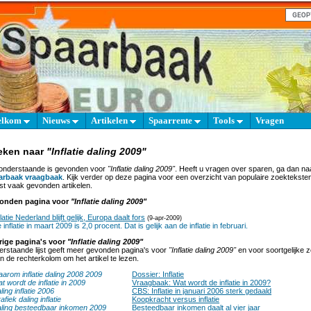
elkom
Nieuws
Artikelen
Spaarrente
Tools
Vragen
eken naar
"Inflatie daling 2009"
onderstaande is gevonden voor
"Inflatie daling 2009"
. Heeft u vragen over sparen, ga dan na
arbaak vraagbaak
. Kijk verder op deze pagina voor een overzicht van populaire zoektekste
t vaak gevonden artikelen.
onden pagina voor
"Inflatie daling 2009"
flatie Nederland blijft gelijk, Europa daalt fors
(9-apr-2009)
 inflatie in maart 2009 is 2,0 procent. Dat is gelijk aan de inflatie in februari.
rige pagina's voor
"Inflatie daling 2009"
rstaande lijst geeft meer gevonden pagina's voor
"Inflatie daling 2009"
en voor soortgelijke
 in de rechterkolom om het artikel te lezen.
arom inflatie daling 2008 2009
Dossier: Inflatie
t wordt de inflatie in 2009
Vraagbaak: Wat wordt de inflatie in 2009?
ling inflatie 2006
CBS: Inflatie in januari 2006 sterk gedaald
afiek daling inflatie
Koopkracht versus inflatie
ling besteedbaar inkomen 2009
Besteedbaar inkomen daalt al vier jaar