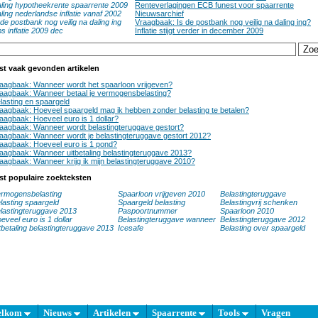
ling hypotheekrente spaarrente 2009
Renteverlagingen ECB funest voor spaarrente
ling nederlandse inflatie vanaf 2002
Nieuwsarchief
 de postbank nog veilig na daling ing
Vraagbaak: Is de postbank nog veilig na daling ing?
s inflatie 2009 dec
Inflatie stijgt verder in december 2009
st vaak gevonden artikelen
aagbaak: Wanneer wordt het spaarloon vrijgeven?
aagbaak: Wanneer betaal je vermogensbelasting?
lasting en spaargeld
aagbaak: Hoeveel spaargeld mag ik hebben zonder belasting te betalen?
aagbaak: Hoeveel euro is 1 dollar?
aagbaak: Wanneer wordt belastingteruggave gestort?
aagbaak: Wanneer wordt je belastingteruggave gestort 2012?
aagbaak: Hoeveel euro is 1 pond?
aagbaak: Wanneer uitbetaling belastingteruggave 2013?
aagbaak: Wanneer krijg ik mijn belastingteruggave 2010?
st populaire zoekteksten
rmogensbelasting
Spaarloon vrijgeven 2010
Belastingteruggave
lasting spaargeld
Spaargeld belasting
Belastingvrij schenken
lastingteruggave 2013
Paspoortnummer
Spaarloon 2010
eveel euro is 1 dollar
Belastingteruggave wanneer
Belastingteruggave 2012
tbetaling belastingteruggave 2013
Icesafe
Belasting over spaargeld
elkom
Nieuws
Artikelen
Spaarrente
Tools
Vragen