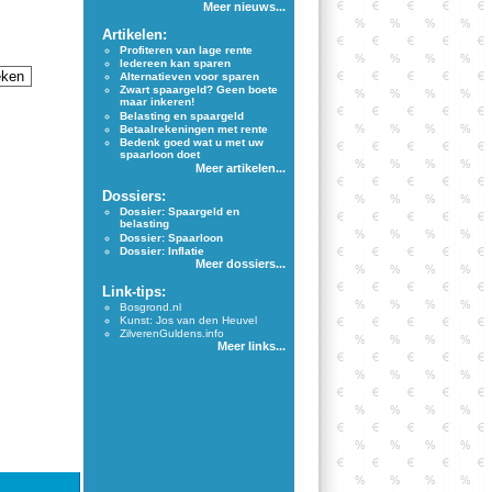
Meer nieuws...
Artikelen:
Profiteren van lage rente
Iedereen kan sparen
Alternatieven voor sparen
Zwart spaargeld? Geen boete
maar inkeren!
Belasting en spaargeld
Betaalrekeningen met rente
Bedenk goed wat u met uw
spaarloon doet
Meer artikelen...
Dossiers:
Dossier: Spaargeld en
belasting
Dossier: Spaarloon
Dossier: Inflatie
Meer dossiers...
Link-tips:
Bosgrond.nl
Kunst: Jos van den Heuvel
ZilverenGuldens.info
Meer links...