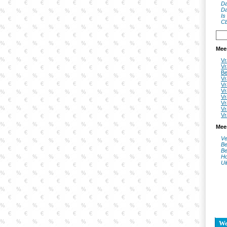
Da
Da
Is
Cb
Mee
Vr
Vr
Be
Vr
Vr
Vr
Vr
Vr
Vr
Vr
Mee
Ve
Be
Be
Ho
Ui
W