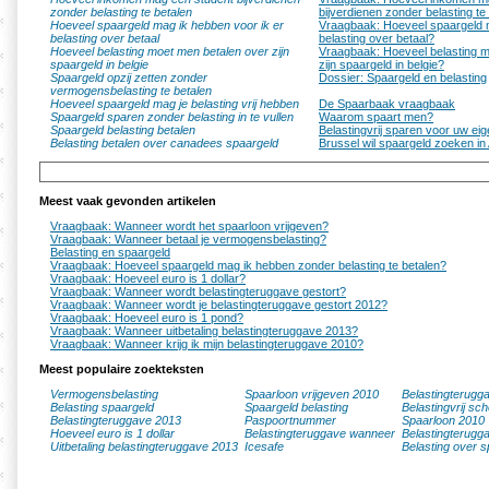
zonder belasting te betalen
bijverdienen zonder belasting te
Hoeveel spaargeld mag ik hebben voor ik er
Vraagbaak: Hoeveel spaargeld m
belasting over betaal
belasting over betaal?
Hoeveel belasting moet men betalen over zijn
Vraagbaak: Hoeveel belasting m
spaargeld in belgie
zijn spaargeld in belgie?
Spaargeld opzij zetten zonder
Dossier: Spaargeld en belasting
vermogensbelasting te betalen
Hoeveel spaargeld mag je belasting vrij hebben
De Spaarbaak vraagbaak
Spaargeld sparen zonder belasting in te vullen
Waarom spaart men?
Spaargeld belasting betalen
Belastingvrij sparen voor uw ei
Belasting betalen over canadees spaargeld
Brussel wil spaargeld zoeken in
Meest vaak gevonden artikelen
Vraagbaak: Wanneer wordt het spaarloon vrijgeven?
Vraagbaak: Wanneer betaal je vermogensbelasting?
Belasting en spaargeld
Vraagbaak: Hoeveel spaargeld mag ik hebben zonder belasting te betalen?
Vraagbaak: Hoeveel euro is 1 dollar?
Vraagbaak: Wanneer wordt belastingteruggave gestort?
Vraagbaak: Wanneer wordt je belastingteruggave gestort 2012?
Vraagbaak: Hoeveel euro is 1 pond?
Vraagbaak: Wanneer uitbetaling belastingteruggave 2013?
Vraagbaak: Wanneer krijg ik mijn belastingteruggave 2010?
Meest populaire zoekteksten
Vermogensbelasting
Spaarloon vrijgeven 2010
Belastingterugg
Belasting spaargeld
Spaargeld belasting
Belastingvrij sc
Belastingteruggave 2013
Paspoortnummer
Spaarloon 2010
Hoeveel euro is 1 dollar
Belastingteruggave wanneer
Belastingterugg
Uitbetaling belastingteruggave 2013
Icesafe
Belasting over s