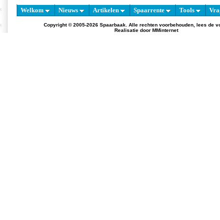
Welkom
Nieuws
Artikelen
Spaarrente
Tools
Vra
Copyright © 2005-2026 Spaarbaak. Alle rechten voorbehouden, lees de
v
Realisatie door
MMinternet