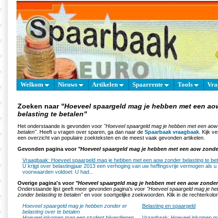
Welkom
Nieuws
Artikelen
Spaarrente
Tools
Vra
Zoeken naar
"Hoeveel spaargeld mag je hebben met een ao
belasting te betalen"
Het onderstaande is gevonden voor
"Hoeveel spaargeld mag je hebben met een aow 
betalen"
. Heeft u vragen over sparen, ga dan naar de
Spaarbaak vraagbaak
. Kijk v
een overzicht van populaire zoekteksten en de meest vaak gevonden artikelen.
Gevonden pagina voor
"Hoeveel spaargeld mag je hebben met een aow zonder
Vraagbaak: Hoeveel spaargeld mag je hebben met een aow zonder belasting te be
U krijgt over belastingjaar 2013 een verhoging van uw heffingsvrije vermogen als 
voorwaarden voldoet: U had...
Overige pagina's voor
"Hoeveel spaargeld mag je hebben met een aow zonder 
Onderstaande lijst geeft meer gevonden pagina's voor
"Hoeveel spaargeld mag je h
zonder belasting te betalen"
en voor soortgelijke zoekwoorden. Klik in de rechterkolom
Hoeveel spaargeld mag je hebben zonder er
Belasting en spaargeld
belasting over te betalen
Hoeveel inkomen mag een student bijverdienen
Vraagbaak: Hoeveel inkomen m