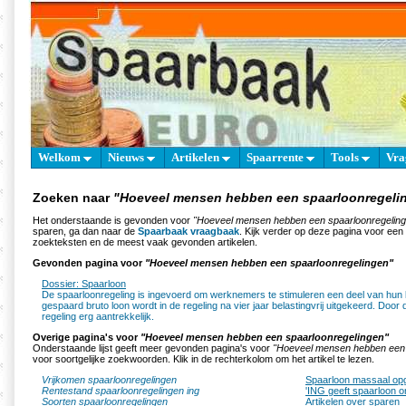
Welkom
Nieuws
Artikelen
Spaarrente
Tools
Vra
Zoeken naar
"Hoeveel mensen hebben een spaarloonregeli
Het onderstaande is gevonden voor
"Hoeveel mensen hebben een spaarloonregeling
sparen, ga dan naar de
Spaarbaak vraagbaak
. Kijk verder op deze pagina voor een
zoekteksten en de meest vaak gevonden artikelen.
Gevonden pagina voor
"Hoeveel mensen hebben een spaarloonregelingen"
Dossier: Spaarloon
De spaarloonregeling is ingevoerd om werknemers te stimuleren een deel van hun 
gespaard bruto loon wordt in de regeling na vier jaar belastingvrij uitgekeerd. Door d
regeling erg aantrekkelijk.
Overige pagina's voor
"Hoeveel mensen hebben een spaarloonregelingen"
Onderstaande lijst geeft meer gevonden pagina's voor
"Hoeveel mensen hebben een 
voor soortgelijke zoekwoorden. Klik in de rechterkolom om het artikel te lezen.
Vrijkomen spaarloonregelingen
Spaarloon massaal o
Rentestand spaarloonregelingen ing
'ING geeft spaarloon on
Soorten spaarloonregelingen
Artikelen over sparen