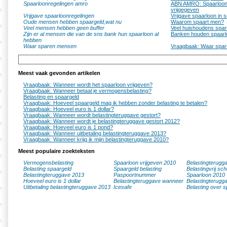
Spaarloonregelingen amro
ABN AMRO: Spaarloon 
vrijgegeven
Vrijgave spaarloonregelingen
Vrijgave spaarloon in
Oude mensen hebben spaargeld,wat nu
Waarom spaart men?
Veel mensen hebben geen buffer
Veel huishoudens spar
Zijn er al mensen die van de sns bank hun spaarloon al
Banken houden spaarlo
hebben
Waar sparen mensen
Vraagbaak: Waar spa
Meest vaak gevonden artikelen
Vraagbaak: Wanneer wordt het spaarloon vrijgeven?
Vraagbaak: Wanneer betaal je vermogensbelasting?
Belasting en spaargeld
Vraagbaak: Hoeveel spaargeld mag ik hebben zonder belasting te betalen?
Vraagbaak: Hoeveel euro is 1 dollar?
Vraagbaak: Wanneer wordt belastingteruggave gestort?
Vraagbaak: Wanneer wordt je belastingteruggave gestort 2012?
Vraagbaak: Hoeveel euro is 1 pond?
Vraagbaak: Wanneer uitbetaling belastingteruggave 2013?
Vraagbaak: Wanneer krijg ik mijn belastingteruggave 2010?
Meest populaire zoekteksten
Vermogensbelasting
Spaarloon vrijgeven 2010
Belastingterugg
Belasting spaargeld
Spaargeld belasting
Belastingvrij sc
Belastingteruggave 2013
Paspoortnummer
Spaarloon 2010
Hoeveel euro is 1 dollar
Belastingteruggave wanneer
Belastingterugg
Uitbetaling belastingteruggave 2013
Icesafe
Belasting over s