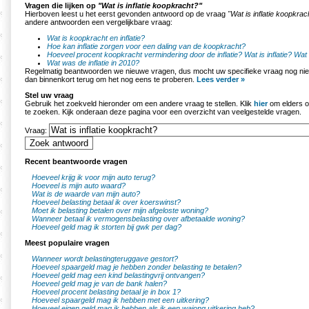
Vragen die lijken op
"Wat is inflatie koopkracht?"
Hierboven leest u het eerst gevonden antwoord op de vraag
"Wat is inflatie koopkrac
andere antwoorden een vergelijkbare vraag:
Wat is koopkracht en inflatie?
Hoe kan inflatie zorgen voor een daling van de koopkracht?
Hoeveel procent koopkracht vermindering door de inflatie?
Wat is inflatie?
Wat 
Wat was de inflatie in 2010?
Regelmatig beantwoorden we nieuwe vragen, dus mocht uw specifieke vraag nog nie
dan binnenkort terug om het nog eens te proberen.
Lees verder »
Stel uw vraag
Gebruik het zoekveld hieronder om een andere vraag te stellen. Klik
hier
om elders o
te zoeken. Kijk onderaan deze pagina voor een overzicht van veelgestelde vragen.
Vraag:
Recent beantwoorde vragen
Hoeveel krijg ik voor mijn auto terug?
Hoeveel is mijn auto waard?
Wat is de waarde van mijn auto?
Hoeveel belasting betaal ik over koerswinst?
Moet ik belasting betalen over mijn afgeloste woning?
Wanneer betaal ik vermogensbelasting over afbetaalde woning?
Hoeveel geld mag ik storten bij gwk per dag?
Meest populaire vragen
Wanneer wordt belastingteruggave gestort?
Hoeveel spaargeld mag je hebben zonder belasting te betalen?
Hoeveel geld mag een kind belastingvrij ontvangen?
Hoeveel geld mag je van de bank halen?
Hoeveel procent belasting betaal je in box 1?
Hoeveel spaargeld mag ik hebben met een uitkering?
Hoeveel eigen geld mag ik hebben als ik een wajong uitkering heb?