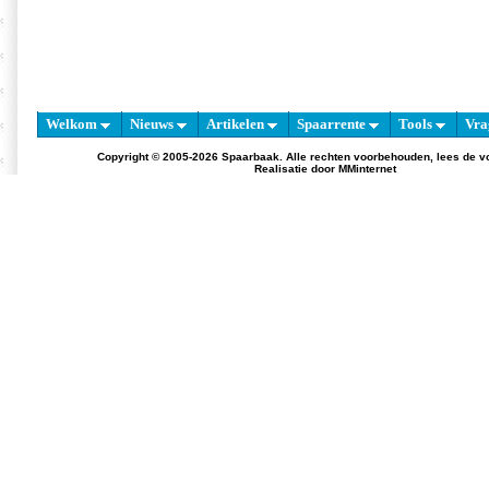
Welkom
Nieuws
Artikelen
Spaarrente
Tools
Vra
Copyright © 2005-2026 Spaarbaak. Alle rechten voorbehouden, lees de
v
Realisatie door
MMinternet