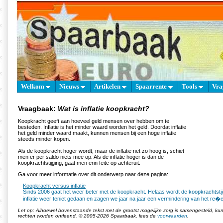
Welkom
Nieuws
Artikelen
Spaarrente
Tools
Vra
Vraagbaak:
Wat is inflatie koopkracht?
Koopkracht geeft aan hoeveel geld mensen over hebben om te
besteden. Inflatie is het minder waard worden het geld. Doordat inflatie
het geld minder waard maakt, kunnen mensen bij een hoge inflatie
steeds minder kopen.
Als de koopkracht hoger wordt, maar de inflatie net zo hoog is, schiet
men er per saldo niets mee op. Als de inflatie hoger is dan de
koopkrachtstijging, gaat men erin feite op achteruit.
Ga voor meer informatie over dit onderwerp naar deze pagina:
Koopkracht versus inflatie
Sinds 2006 gaat het weer beter met de koopkracht. Helaas wordt de koopkrachtstij
inflatie weer teniet gedaan en zagen we jaar na jaar een vermindering van het re�
Let op: Alhoewel bovenstaande tekst met de grootst mogelijke zorg is samengesteld, k
rechten worden ontleend. © 2005-2026 Spaarbaak, lees de
voorwaarden
.