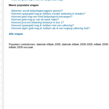
Meest populaire vragen
Wanneer wordt belastingteruggave gestort?
Hoeveel spaargeld mag je hebben zonder belasting te betalen?
Hoeveel geld mag een kind belastingvrij ontvangen?
Hoeveel geld mag je van de bank halen?
Hoeveel procent belasting betaal je in box 1?
Hoeveel spaargeld mag ik hebben met een uitkering?
Hoeveel eigen geld mag ik hebben als ik een wajong uitkering heb?
Alle vragen
Populaire zoekteksten:
dalende inflatie 2008
,
dalende inflatie 2008-2009
,
inflatie 2008
inflatie 2009 oorzaak
.