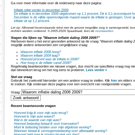
Ga voor meer informatie over dit onderwerp naar deze pagina:
Inflatie stijgt verder in december 2009
De inflatie is in december 2009 uitgekomen op 1,1 procent. Dit is 0,1 procentpunt 
December is de vijfde opeenvolgende maand waarin de inflatie is gestegen. Over
inflatie uit op 1,2 procent.
Let op: Alhoewel bovenstaande tekst met de grootst mogelijke zorg is samengesteld, k
rechten worden ontleend. © 2005-2026 Spaarbaak, lees de
voorwaarden
.
Vragen die lijken op
"Waarom inflatie daling 2008 2009?"
Hierboven leest u het eerst gevonden antwoord op de vraag
"Waarom inflatie daling
mogelijk andere antwoorden een vergelijkbare vraag:
Waarom inflatie 2008 hoog?
Waarom inflatie 2009 laag?
Hoeveel procent was de inflatie in 2008?
Hoe hoog is de inflatie vanaf 2008?
Regelmatig beantwoorden we nieuwe vragen, dus mocht uw specifieke vraag nog nie
dan binnenkort terug om het nog eens te proberen.
Lees verder »
Stel uw vraag
Gebruik het zoekveld hieronder om een andere vraag te stellen. Klik
hier
om elders o
te zoeken. Kijk onderaan deze pagina voor een overzicht van veelgestelde vragen.
Vraag:
Recent beantwoorde vragen
Hoeveel krijg ik voor mijn auto terug?
Hoeveel is mijn auto waard?
Wat is de waarde van mijn auto?
Hoeveel belasting betaal ik over koerswinst?
Moet ik belasting betalen over mijn afgeloste woning?
Wanneer betaal ik vermogensbelasting over afbetaalde woning?
Hoeveel geld mag ik storten bij gwk per dag?