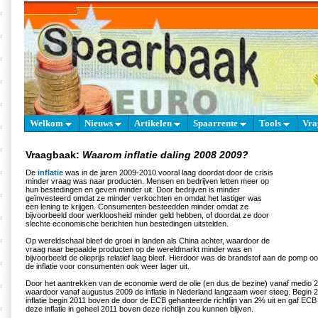
Welkom
Nieuws
Artikelen
Spaarrente
Tools
Vra
Vraagbaak:
Waarom inflatie daling 2008 2009?
De
inflatie
was in de jaren 2009-2010 vooral laag doordat door de crisis
minder vraag was naar producten. Mensen en bedrijven letten meer op
hun bestedingen en geven minder uit. Door bedrijven is minder
geïnvesteerd omdat ze minder verkochten en omdat het lastiger was
een lening te krijgen. Consumenten besteedden minder omdat ze
bijvoorbeeld door werkloosheid minder geld hebben, of doordat ze door
slechte economische berichten hun bestedingen uitstelden.
Op wereldschaal bleef de groei in landen als China achter, waardoor de
vraag naar bepaalde producten op de wereldmarkt minder was en
bijvoorbeeld de olieprijs relatief laag bleef. Hierdoor was de brandstof aan de pom
de inflatie voor consumenten ook weer lager uit.
Door het aantrekken van de economie werd de olie (en dus de bezine) vanaf medio 
waardoor vanaf augustus 2009 de inflatie in Nederland langzaam weer steeg. Begi
inflatie begin 2011 boven de door de ECB gehanteerde richtlijn van 2% uit en gaf ECB 
deze inflatie in geheel 2011 boven deze richtlijn zou kunnen blijven.