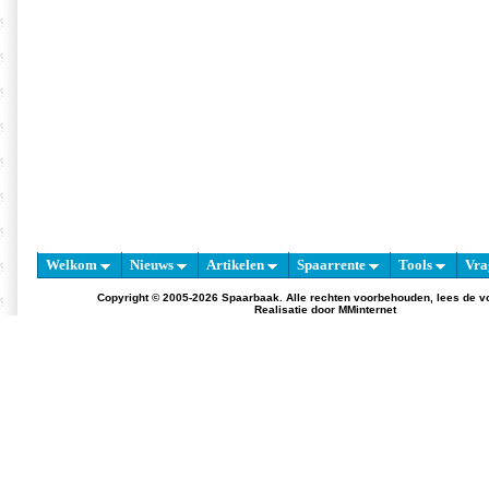
Welkom
Nieuws
Artikelen
Spaarrente
Tools
Vra
Copyright © 2005-2026 Spaarbaak. Alle rechten voorbehouden, lees de
v
Realisatie door
MMinternet