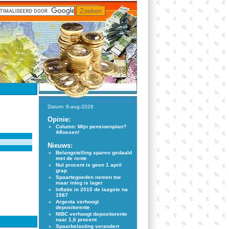
Datum: 8-aug-2026
Opinie:
Column: Mijn pensioenplan?
Aflossen!
Nieuws:
Belangstelling sparen gedaald
met de rente
Nul procent is geen 1 april
grap
Spaartegoeden nemen toe
maar inleg is lager
Inflatie in 2015 de laagste na
1987
Argenta verhoogt
depositorente
NIBC verhoogt depositorente
naar 1,6 procent
Spaarbelasting verandert