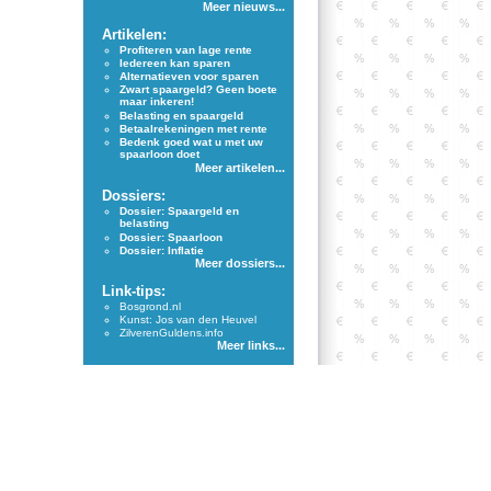
Meer nieuws...
Artikelen:
Profiteren van lage rente
Iedereen kan sparen
Alternatieven voor sparen
Zwart spaargeld? Geen boete
maar inkeren!
Belasting en spaargeld
Betaalrekeningen met rente
Bedenk goed wat u met uw
spaarloon doet
Meer artikelen...
Dossiers:
Dossier: Spaargeld en
belasting
Dossier: Spaarloon
Dossier: Inflatie
Meer dossiers...
Link-tips:
Bosgrond.nl
Kunst: Jos van den Heuvel
ZilverenGuldens.info
Meer links...