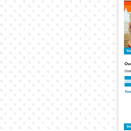
W
Ov
Onde
Ter
W