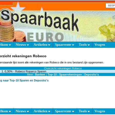
elkom
Nieuws
Artikelen
Spaarrente
Tools
Vragen
erzicht rekeningen Robeco
rstaande lijst toont alle rekeningen van Robeco die in ons bestand zijn opgenomen.
Overzicht rekeningen Robeco
0,30% -
Robeco Roparco Sparen
Meer:
Banken
|
Top-10
|
Spaarrekeningen
|
Deposito's
ug naar Top-10 Sparen en Deposito's
elkom
Nieuws
Artikelen
Spaarrente
Tools
Vragen