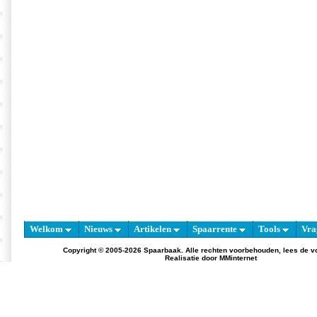
Welkom
Nieuws
Artikelen
Spaarrente
Tools
Vra
Copyright © 2005-2026 Spaarbaak. Alle rechten voorbehouden, lees de
v
Realisatie door
MMinternet