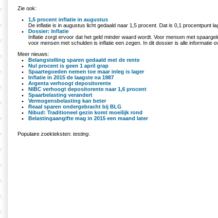
Zie ook:
1,5 procent inflatie in augustus
De inflatie is in augustus licht gedaald naar 1,5 procent. Dat is 0,1 procentpunt lage
Dossier: Inflatie
Inflatie zorgt ervoor dat het geld minder waard wordt. Voor mensen met spaargeld 
voor mensen met schulden is inflatie een zegen. In dit dossier is alle informatie o
Meer nieuws:
Belangstelling sparen gedaald met de rente
Nul procent is geen 1 april grap
Spaartegoeden nemen toe maar inleg is lager
Inflatie in 2015 de laagste na 1987
Argenta verhoogt depositorente
NIBC verhoogt depositorente naar 1,6 procent
Spaarbelasting verandert
Vermogensbelasting kan beter
Reaal sparen ondergebracht bij BLG
Nibud: Traditioneel gezin komt moeilijk rond
Belastingaangifte mag in 2015 een maand later
Populaire zoekteksten:
testing
.