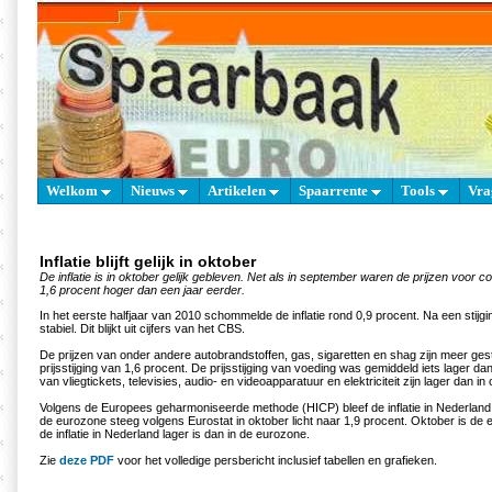
Welkom
Nieuws
Artikelen
Spaarrente
Tools
Vra
Inflatie blijft gelijk in oktober
De inflatie is in oktober gelijk gebleven. Net als in september waren de prijzen voor
1,6 procent hoger dan een jaar eerder.
In het eerste halfjaar van 2010 schommelde de inflatie rond 0,9 procent. Na een stijging in
stabiel. Dit blijkt uit cijfers van het CBS.
De prijzen van onder andere autobrandstoffen, gas, sigaretten en shag zijn meer ge
prijsstijging van 1,6 procent. De prijsstijging van voeding was gemiddeld iets lager dan 
van vliegtickets, televisies, audio- en videoapparatuur en elektriciteit zijn lager dan in 
Volgens de Europees geharmoniseerde methode (HICP) bleef de inflatie in Nederland 1,
de eurozone steeg volgens Eurostat in oktober licht naar 1,9 procent. Oktober is de e
de inflatie in Nederland lager is dan in de eurozone.
Zie
deze PDF
voor het volledige persbericht inclusief tabellen en grafieken.