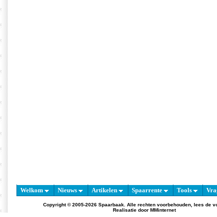
Welkom
Nieuws
Artikelen
Spaarrente
Tools
Vra
Copyright © 2005-2026 Spaarbaak. Alle rechten voorbehouden, lees de
v
Realisatie door
MMinternet