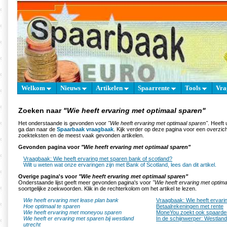
Welkom
Nieuws
Artikelen
Spaarrente
Tools
Vra
Zoeken naar
"Wie heeft ervaring met optimaal sparen"
Het onderstaande is gevonden voor
"Wie heeft ervaring met optimaal sparen"
. Heeft
ga dan naar de
Spaarbaak vraagbaak
. Kijk verder op deze pagina voor een overzich
zoekteksten en de meest vaak gevonden artikelen.
Gevonden pagina voor
"Wie heeft ervaring met optimaal sparen"
Vraagbaak: Wie heeft ervaring met sparen bank of scotland?
Wilt u weten wat onze ervaringen zijn met Bank of Scotland, lees dan dit artikel.
Overige pagina's voor
"Wie heeft ervaring met optimaal sparen"
Onderstaande lijst geeft meer gevonden pagina's voor
"Wie heeft ervaring met optim
soortgelijke zoekwoorden. Klik in de rechterkolom om het artikel te lezen.
Wie heeft ervaring met lease plan bank
Vraagbaak: Wie heeft ervari
Hoe optimaal te sparen
Betaalrekeningen met rente
Wie heeft ervaring met moneyou sparen
MoneYou zoekt ook spaarde
Wie heeft er ervaring met sparen bij westland
In de schijnwerper: Westlan
utrecht