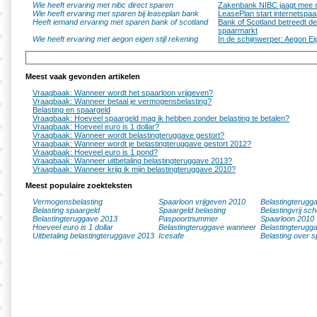
Wie heeft ervaring met nibc direct sparen
Zakenbank NIBC jaagt mee 
Wie heeft ervaring met sparen bij leaseplan bank
LeasePlan start internetspa
Heeft iemand ervaring met sparen bank of scotland
Bank of Scotland betreedt d
spaarmarkt
Wie heeft ervaring met aegon eigen stijl rekening
In de schijnwerper: Aegon Eig
Meest vaak gevonden artikelen
Vraagbaak: Wanneer wordt het spaarloon vrijgeven?
Vraagbaak: Wanneer betaal je vermogensbelasting?
Belasting en spaargeld
Vraagbaak: Hoeveel spaargeld mag ik hebben zonder belasting te betalen?
Vraagbaak: Hoeveel euro is 1 dollar?
Vraagbaak: Wanneer wordt belastingteruggave gestort?
Vraagbaak: Wanneer wordt je belastingteruggave gestort 2012?
Vraagbaak: Hoeveel euro is 1 pond?
Vraagbaak: Wanneer uitbetaling belastingteruggave 2013?
Vraagbaak: Wanneer krijg ik mijn belastingteruggave 2010?
Meest populaire zoekteksten
Vermogensbelasting
Spaarloon vrijgeven 2010
Belastingterugg
Belasting spaargeld
Spaargeld belasting
Belastingvrij sc
Belastingteruggave 2013
Paspoortnummer
Spaarloon 2010
Hoeveel euro is 1 dollar
Belastingteruggave wanneer
Belastingterugg
Uitbetaling belastingteruggave 2013
Icesafe
Belasting over s