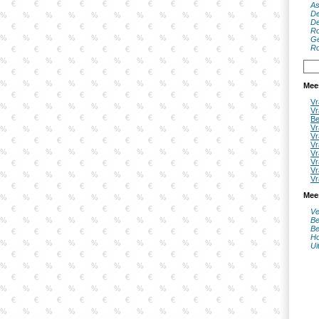
As
De
De
Ro
Ge
Ro
Mee
Vr
Vr
Be
Vr
Vr
Vr
Vr
Vr
Vr
Vr
Mee
Ve
Be
Be
Ho
Ui