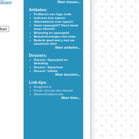
Meer nieuws...
ederland
Artikelen:
Profiteren van lage rente
Iedereen kan sparen
Alternatieven voor sparen
Zwart spaargeld? Geen boete
maar inkeren!
Belasting en spaargeld
Betaalrekeningen met rente
Bedenk goed wat u met uw
spaarloon doet
Meer artikelen...
Dossiers:
Dossier: Spaargeld en
belasting
Dossier: Spaarloon
Dossier: Inflatie
Meer dossiers...
Link-tips:
Bosgrond.nl
Kunst: Jos van den Heuvel
ZilverenGuldens.info
Meer links...