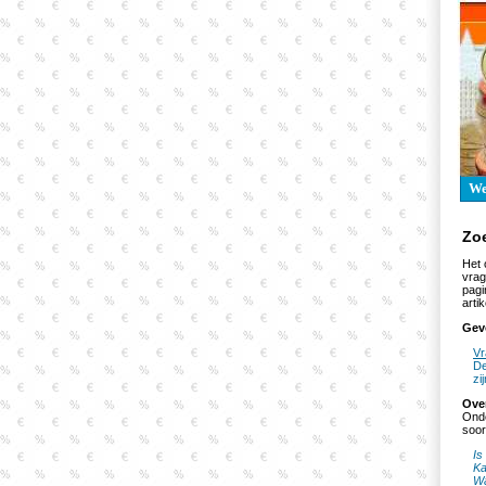
W
Zo
Het 
vrag
pagi
artik
Gev
Vr
De
zi
Ove
Onde
soor
Is
Ka
Wa