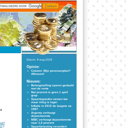
Datum: 9-aug-2026
Opinie:
Column: Mijn pensioenplan?
Aflossen!
Nieuws:
Belangstelling sparen gedaald
met de rente
Nul procent is geen 1 april
grap
Spaartegoeden nemen toe
maar inleg is lager
Inflatie in 2015 de laagste na
1987
or
Argenta verhoogt
depositorente
NIBC verhoogt depositorente
naar 1,6 procent
and?
011?
Spaarbelasting verandert