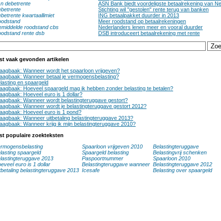
n debetrente
ASN Bank biedt voordeligste betaalrekening van N
betrente
Stichting wil "gestolen" rente terug van banken
betrente kwartaallimiet
ING betaalpakket duurder in 2013
odstand
Meer roodstand op betaalrekeningen
middelde roodstand cbs
Nederlanders lenen meer en vooral duurder
odstand rente dsb
DSB introduceert betaalrekening met rente
st vaak gevonden artikelen
aagbaak: Wanneer wordt het spaarloon vrijgeven?
aagbaak: Wanneer betaal je vermogensbelasting?
lasting en spaargeld
aagbaak: Hoeveel spaargeld mag ik hebben zonder belasting te betalen?
aagbaak: Hoeveel euro is 1 dollar?
aagbaak: Wanneer wordt belastingteruggave gestort?
aagbaak: Wanneer wordt je belastingteruggave gestort 2012?
aagbaak: Hoeveel euro is 1 pond?
aagbaak: Wanneer uitbetaling belastingteruggave 2013?
aagbaak: Wanneer krijg ik mijn belastingteruggave 2010?
st populaire zoekteksten
rmogensbelasting
Spaarloon vrijgeven 2010
Belastingteruggave
lasting spaargeld
Spaargeld belasting
Belastingvrij schenken
lastingteruggave 2013
Paspoortnummer
Spaarloon 2010
eveel euro is 1 dollar
Belastingteruggave wanneer
Belastingteruggave 2012
tbetaling belastingteruggave 2013
Icesafe
Belasting over spaargeld