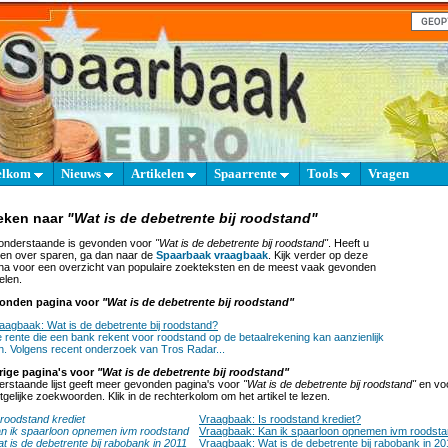
elkom
Nieuws
Artikelen
Spaarrente
Tools
Vragen
eken naar
"Wat is de debetrente bij roodstand"
onderstaande is gevonden voor
"Wat is de debetrente bij roodstand"
. Heeft u
en over sparen, ga dan naar de
Spaarbaak vraagbaak
. Kijk verder op deze
na voor een overzicht van populaire zoekteksten en de meest vaak gevonden
elen.
onden pagina voor
"Wat is de debetrente bij roodstand"
aagbaak: Wat is de debetrente bij roodstand?
 rente die een bank rekent voor roodstand op de betaalrekening kan aanzienlijk
jn. Volgens recent onderzoek van Tros Radar...
rige pagina's voor
"Wat is de debetrente bij roodstand"
rstaande lijst geeft meer gevonden pagina's voor
"Wat is de debetrente bij roodstand"
en vo
tgelijke zoekwoorden. Klik in de rechterkolom om het artikel te lezen.
 roodstand krediet
Vraagbaak: Is roodstand krediet?
n ik spaarloon opnemen ivm roodstand
Vraagbaak: Kan ik spaarloon opnemen ivm roodst
t is de debetrente bij rabobank in 2011
Vraagbaak: Wat is de debetrente bij rabobank in 2