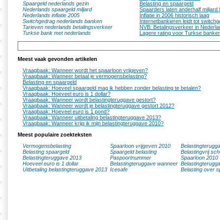
Spaargeld nederlands gezin
Belasting en spaargeld
Nederlands spaargeld miljard
Spaarders laten anderhalf miljard 
Nederlands inflatie 2005
Inflatie in 2006 historisch laag
Switchgedrag nederlands banken
Internetbankieren leidt tot switch
Tarieven nederlands betalingsverkeer
NVB: Betalingsverkeer in Nederl
Turkse bank met nederlands
Lagere rating voor Turkse banke
Meest vaak gevonden artikelen
Vraagbaak: Wanneer wordt het spaarloon vrijgeven?
Vraagbaak: Wanneer betaal je vermogensbelasting?
Belasting en spaargeld
Vraagbaak: Hoeveel spaargeld mag ik hebben zonder belasting te betalen?
Vraagbaak: Hoeveel euro is 1 dollar?
Vraagbaak: Wanneer wordt belastingteruggave gestort?
Vraagbaak: Wanneer wordt je belastingteruggave gestort 2012?
Vraagbaak: Hoeveel euro is 1 pond?
Vraagbaak: Wanneer uitbetaling belastingteruggave 2013?
Vraagbaak: Wanneer krijg ik mijn belastingteruggave 2010?
Meest populaire zoekteksten
Vermogensbelasting
Spaarloon vrijgeven 2010
Belastingterugg
Belasting spaargeld
Spaargeld belasting
Belastingvrij sc
Belastingteruggave 2013
Paspoortnummer
Spaarloon 2010
Hoeveel euro is 1 dollar
Belastingteruggave wanneer
Belastingterugg
Uitbetaling belastingteruggave 2013
Icesafe
Belasting over s