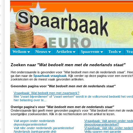
Welkom
Nieuws
Artikelen
Spaarrente
Tools
Vra
Zoeken naar
"Wat bedoelt men met de nederlands staat"
Het onderstaande is gevonden voor
"Wat bedoelt men met de nederlands staat"
. Hee
ga dan naar de
Spaarbaak vraagbaak
. Kijk verder op deze pagina voor een overzich
zoekteksten en de meest vaak gevonden artikelen.
Gevonden pagina voor
"Wat bedoelt men met de nederlands staat"
Vraagbaak: Wat bedoelt men met zwartwerk?
Met "zwart bijverdienen" of "zwart werken" wordt in de volksmond bedoeld het ver
hier belasting over te...
Overige pagina's voor
"Wat bedoelt men met de nederlands staat"
Onderstaande lijst geeft meer gevonden pagina's voor
"Wat bedoelt men met de nede
soortgelijke zoekwoorden. Klik in de rechterkolom om het artikel te lezen.
Valt aegon onder nederlands
Vraagbaak: Valt aegon onder ned
depositogarantiestelsel
depositogarantiestelsel?
Valt nibc onder nederlands garantiestelsel
Vraagbaak: Valt nibc onder nederl
Nederlands bankgarantie dnb
Veilig sparen met garantie