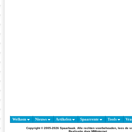
Welkom
Nieuws
Artikelen
Spaarrente
Tools
Vra
Copyright © 2005-2026 Spaarbaak. Alle rechten voorbehouden, lees de
v
Realisatie door
MMinternet