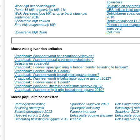
spaarders
Waar blijft het belastinggeld
Belasting en spaargel
Rente 16 blijft ongewijzigd blijft 1%
CBS: Inflatie in juli o
Welk deel spaarloon blijft er op je bank staan per
Deblokkeren spaarloo
september 2010
2010
Spaarrente blijft zakken
Renteverlagingen ECB
Emv chip magneetstrip blijft
Pinnen zonder magnee
ingevoerd
Spaarrente blijft dalen
Columns
Meest vaak gevonden artikelen
Vraagbaak: Wanneer wordt het spaarloon vrijgeven?
Vraagbaak: Wanneer betaal je vermogensbelasting?
Belasting en spaargeld
Vraagbaak: Hoeveel spaargeld mag ik hebben zonder belasting te betalen?
Vraagbaak: Hoeveel euro is 1 dollar?
Vraagbaak: Wanneer wordt belastingteruggave gestort?
Vraagbaak: Wanneer wordt je belastingteruggave gestort 2012?
Vraagbaak: Hoeveel euro is 1 pond?
Vraagbaak: Wanneer uitbetaling belastingteruggave 2013?
Vraagbaak: Wanneer krijg ik mijn belastingteruggave 2010?
Meest populaire zoekteksten
Vermogensbelasting
Spaarloon vrijgeven 2010
Belastingterugg
Belasting spaargeld
Spaargeld belasting
Belastingvrij sc
Belastingteruggave 2013
Paspoortnummer
Spaarloon 2010
Hoeveel euro is 1 dollar
Belastingteruggave wanneer
Belastingterugg
Uitbetaling belastingteruggave 2013
Icesafe
Belasting over s