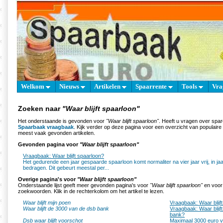
Welkom
Nieuws
Artikelen
Spaarrente
Tools
Vra
Zoeken naar
"Waar blijft spaarloon"
Het onderstaande is gevonden voor
"Waar blijft spaarloon"
. Heeft u vragen over spa
Spaarbaak vraagbaak
. Kijk verder op deze pagina voor een overzicht van populair
meest vaak gevonden artikelen.
Gevonden pagina voor
"Waar blijft spaarloon"
Vraagbaak: Waar blijft spaarloon?
Het gedurende een jaar gespaarde spaarloon komt normaliter na vier jaar vrij, in jaa
bedragen. Dit gebeurt meestal per...
Overige pagina's voor
"Waar blijft spaarloon"
Onderstaande lijst geeft meer gevonden pagina's voor
"Waar blijft spaarloon"
en voor 
zoekwoorden. Klik in de rechterkolom om het artikel te lezen.
Waar blijft mijn poen
Vraagbaak: Waar blijf
Waar blijft de 3000 van de dsb bank
Vraagbaak: Waar blijf
bank?
Dsb waar blijft voorschot
Maximaal 3000 euro 