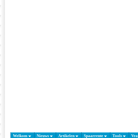
Welkom
Nieuws
Artikelen
Spaarrente
Tools
Vra