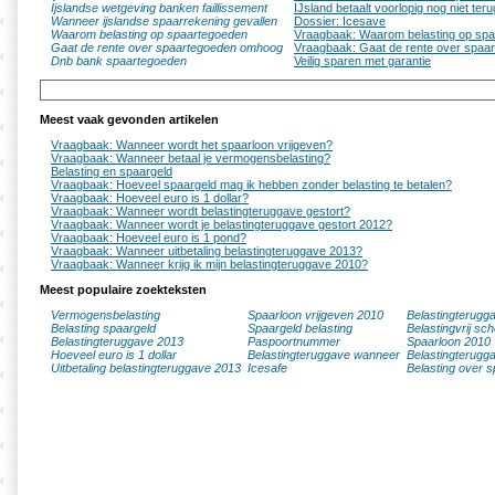
Ijslandse wetgeving banken faillissement
IJsland betaalt voorlopig nog niet te
Wanneer ijslandse spaarrekening gevallen
Dossier: Icesave
Waarom belasting op spaartegoeden
Vraagbaak: Waarom belasting op sp
Gaat de rente over spaartegoeden omhoog
Vraagbaak: Gaat de rente over spa
Dnb bank spaartegoeden
Veilig sparen met garantie
Meest vaak gevonden artikelen
Vraagbaak: Wanneer wordt het spaarloon vrijgeven?
Vraagbaak: Wanneer betaal je vermogensbelasting?
Belasting en spaargeld
Vraagbaak: Hoeveel spaargeld mag ik hebben zonder belasting te betalen?
Vraagbaak: Hoeveel euro is 1 dollar?
Vraagbaak: Wanneer wordt belastingteruggave gestort?
Vraagbaak: Wanneer wordt je belastingteruggave gestort 2012?
Vraagbaak: Hoeveel euro is 1 pond?
Vraagbaak: Wanneer uitbetaling belastingteruggave 2013?
Vraagbaak: Wanneer krijg ik mijn belastingteruggave 2010?
Meest populaire zoekteksten
Vermogensbelasting
Spaarloon vrijgeven 2010
Belastingterugg
Belasting spaargeld
Spaargeld belasting
Belastingvrij sc
Belastingteruggave 2013
Paspoortnummer
Spaarloon 2010
Hoeveel euro is 1 dollar
Belastingteruggave wanneer
Belastingterugg
Uitbetaling belastingteruggave 2013
Icesafe
Belasting over s