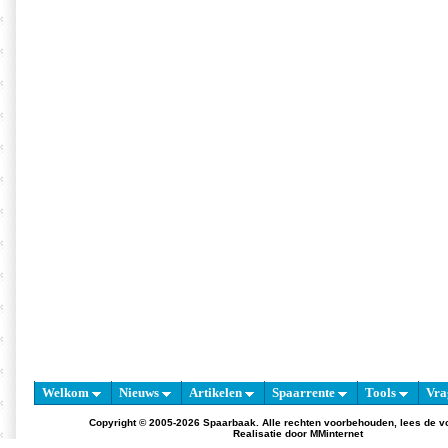
Welkom
Nieuws
Artikelen
Spaarrente
Tools
Vra
Copyright © 2005-2026 Spaarbaak. Alle rechten voorbehouden, lees de
v
Realisatie door
MMinternet