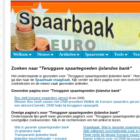
Welkom
Nieuws
Artikelen
Spaarrente
Tools
Vra
Zoeken naar
"Teruggave spaartegoeden ijslandse bank"
Het onderstaande is gevonden voor
"Teruggave spaartegoeden ijslandse bank"
. Hee
ga dan naar de
Spaarbaak vraagbaak
. Kijk verder op deze pagina voor een overzich
zoekteksten en de meest vaak gevonden artikelen.
Gevonden pagina voor
"Teruggave spaartegoeden ijslandse bank"
Bos stelt Icesave spaarders gerust
(9-okt-2008)
Minister Bos heeft samen met DNB-president Wellink de Icesave spaarders gerust g
een akkoord bereikt. DNB helpt bij teruggave spaargeld.
Overige pagina's voor
"Teruggave spaartegoeden ijslandse bank"
Onderstaande lijst geeft meer gevonden pagina's voor
"Teruggave spaartegoeden ijs
soortgelijke zoekwoorden. Klik in de rechterkolom om het artikel te lezen.
Wat is garantie spaartegoeden bank
Vraagbaak: Wat is garantie spaarte
Vu ijslandse bank
Vele miljoenen overheidsgeld zoek in 
Transparante ijslandse bank
Hoge rente bij nieuwe Icesave spaar
Ijslandse toezichthouder + icesave
Kamer kritisch over rol DNB bij Icesa